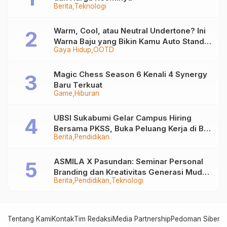
Berita
Teknologi
Warm, Cool, atau Neutral Undertone? Ini
Warna Baju yang Bikin Kamu Auto Stand
Gaya Hidup
OOTD
Out
Magic Chess Season 6 Kenali 4 Synergy
Baru Terkuat
Game
Hiburan
UBSI Sukabumi Gelar Campus Hiring
Bersama PKSS, Buka Peluang Kerja di BRI
Berita
Pendidikan
Group
ASMILA X Pasundan: Seminar Personal
Branding dan Kreativitas Generasi Muda
Berita
Pendidikan
Teknologi
Bersama SDKF
Tentang Kami
Kontak
Tim Redaksi
Media Partnership
Pedoman Siber
In