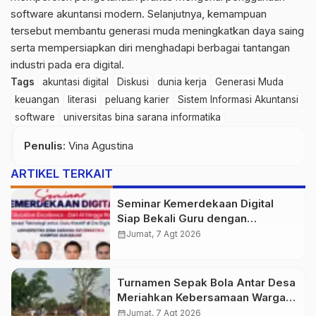
software akuntansi modern. Selanjutnya, kemampuan
tersebut membantu generasi muda meningkatkan daya saing
serta mempersiapkan diri menghadapi berbagai tantangan
industri pada era digital.
Tags
akuntasi digital
Diskusi
dunia kerja
Generasi Muda
keuangan
literasi
peluang karier
Sistem Informasi Akuntansi
software
universitas bina sarana informatika
Penulis
: Vina Agustina
ARTIKEL TERKAIT
Seminar Kemerdekaan Digital
Siap Bekali Guru dengan
Wawasan AI hingga Robotika di
calendar_month
Jumat, 7 Agt 2026
Era Digital
Turnamen Sepak Bola Antar Desa
Meriahkan Kebersamaan Warga
Purwasedar
calendar_month
Jumat, 7 Agt 2026