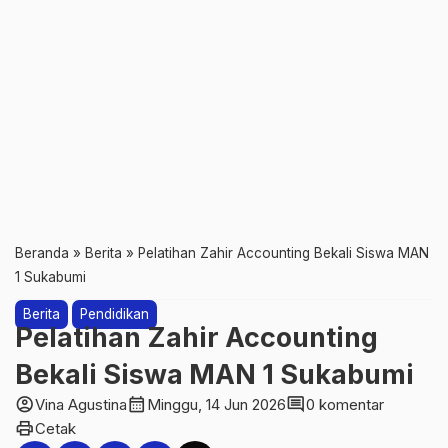
Beranda
»
Berita
»
Pelatihan Zahir Accounting Bekali Siswa MAN
1 Sukabumi
Berita
Pendidikan
Pelatihan Zahir Accounting
Bekali Siswa MAN 1 Sukabumi
account_circle
calendar_month
comment
Vina Agustina
Minggu, 14 Jun 2026
0 komentar
print
Cetak