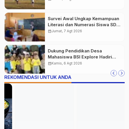
Survei Awal Ungkap Kemampuan
Literasi dan Numerasi Siswa SDN
Simpenan
calendar_month
Jumat, 7 Agt 2026
Dukung Pendidikan Desa
Mahasiswa BSI Explore Hadiri
Peresmian TK PGRI Al-Istiqomah
calendar_month
Kamis, 6 Agt 2026
Desa Gunung Batu
REKOMENDASI UNTUK ANDA