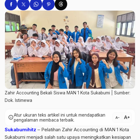
Zahir Accounting Bekali Siswa MAN 1 Kota Sukabumi | Sumber:
Dok. Istimewa
Atur ukuran teks artikel ini untuk mendapatkan
text_increase
info
text_decrease
pengalaman membaca terbaik.
Sukabumihitz
– Pelatihan Zahir Accounting di MAN 1 Kota
Sukabumi menjadi salah satu upaya meningkatkan kesiapan