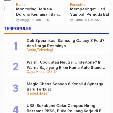
Berita
Pendidikan
Monitoring Berkala
Memperingati Hari
Dorong Kemajuan Bank
Sumpah Pemuda BEM
Sampah IPPEC
Universitas BSI
calendar_month
Minggu, 7 Des 2025
calendar_month
Sabtu, 29 Okt 2022
Sukabumi
Tasikmalaya Gelar
…
TERPOPULER
Webinar Anti Bullying
Cek Spesifikasi Samsung Galaxy Z Fold7
dan Harga Resminya
Berita
Teknologi
Warm, Cool, atau Neutral Undertone? Ini
Warna Baju yang Bikin Kamu Auto Stand
Gaya Hidup
OOTD
Out
Magic Chess Season 6 Kenali 4 Synergy
Baru Terkuat
Game
Hiburan
UBSI Sukabumi Gelar Campus Hiring
Bersama PKSS, Buka Peluang Kerja di BRI