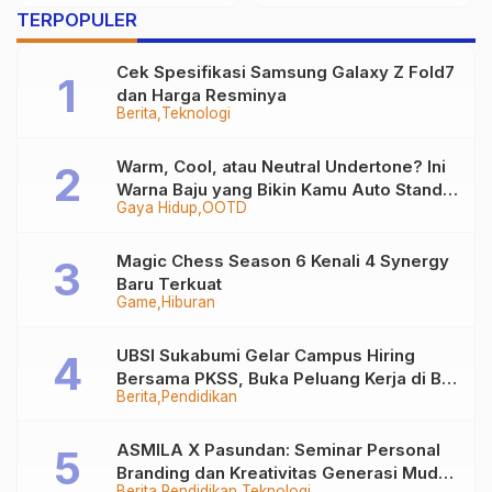
nan AS
AI
hingga Robotika 
TERPOPULER
Digital
Cek Spesifikasi Samsung Galaxy Z Fold7
dan Harga Resminya
Berita
Teknologi
Warm, Cool, atau Neutral Undertone? Ini
Warna Baju yang Bikin Kamu Auto Stand
Gaya Hidup
OOTD
Out
Magic Chess Season 6 Kenali 4 Synergy
Baru Terkuat
Game
Hiburan
UBSI Sukabumi Gelar Campus Hiring
Bersama PKSS, Buka Peluang Kerja di BRI
Berita
Pendidikan
Group
ASMILA X Pasundan: Seminar Personal
Branding dan Kreativitas Generasi Muda
Berita
Pendidikan
Teknologi