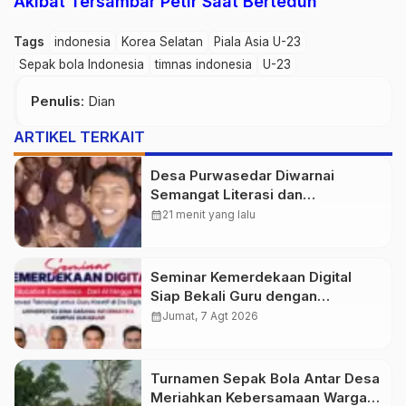
Akibat Tersambar Petir Saat Berteduh
Tags
indonesia
Korea Selatan
Piala Asia U-23
Sepak bola Indonesia
timnas indonesia
U-23
Penulis
: Dian
ARTIKEL TERKAIT
Desa Purwasedar Diwarnai
Semangat Literasi dan
Nasionalisme
calendar_month
21 menit yang lalu
Seminar Kemerdekaan Digital
Siap Bekali Guru dengan
Wawasan AI hingga Robotika di
calendar_month
Jumat, 7 Agt 2026
Era Digital
Turnamen Sepak Bola Antar Desa
Meriahkan Kebersamaan Warga