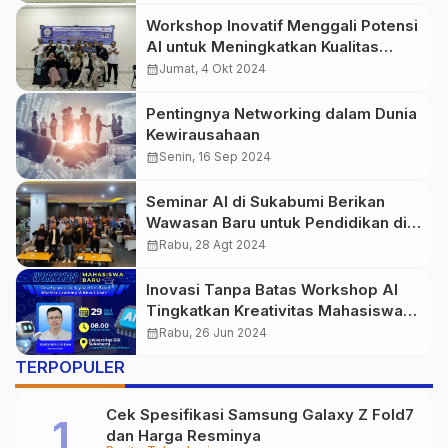
Workshop Inovatif Menggali Potensi
AI untuk Meningkatkan Kualitas
Proposal Hibah Penelitian dan PKM
calendar_month
Jumat, 4 Okt 2024
Pentingnya Networking dalam Dunia
Kewirausahaan
calendar_month
Senin, 16 Sep 2024
Seminar AI di Sukabumi Berikan
Wawasan Baru untuk Pendidikan di
Era Digital
calendar_month
Rabu, 28 Agt 2024
Inovasi Tanpa Batas Workshop AI
Tingkatkan Kreativitas Mahasiswa
Baru 2024
calendar_month
Rabu, 26 Jun 2024
TERPOPULER
Cek Spesifikasi Samsung Galaxy Z Fold7
dan Harga Resminya