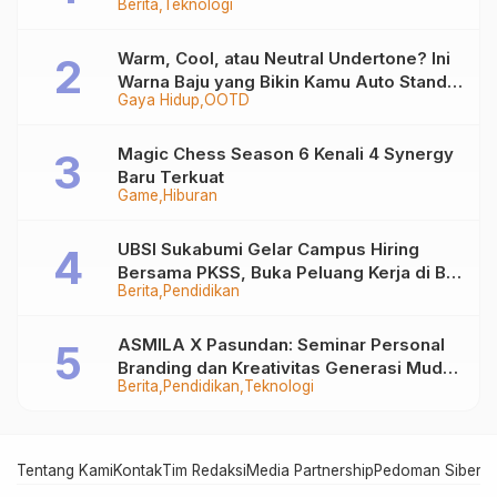
Berita
Teknologi
Warm, Cool, atau Neutral Undertone? Ini
Warna Baju yang Bikin Kamu Auto Stand
Gaya Hidup
OOTD
Out
Magic Chess Season 6 Kenali 4 Synergy
Baru Terkuat
Game
Hiburan
UBSI Sukabumi Gelar Campus Hiring
Bersama PKSS, Buka Peluang Kerja di BRI
Berita
Pendidikan
Group
ASMILA X Pasundan: Seminar Personal
Branding dan Kreativitas Generasi Muda
Berita
Pendidikan
Teknologi
Bersama SDKF
Tentang Kami
Kontak
Tim Redaksi
Media Partnership
Pedoman Siber
In