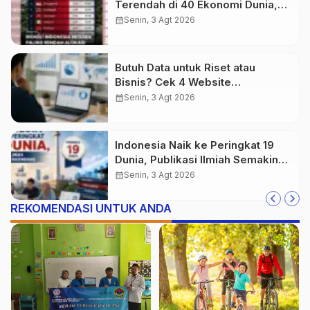
Terendah di 40 Ekonomi Dunia,
Tantangan Akses Pendidikan
calendar_month
Senin, 3 Agt 2026
Makin Besar
Butuh Data untuk Riset atau
Bisnis? Cek 4 Website
Terpercaya Ini
calendar_month
Senin, 3 Agt 2026
Indonesia Naik ke Peringkat 19
Dunia, Publikasi Ilmiah Semakin
Berkembang
calendar_month
Senin, 3 Agt 2026
REKOMENDASI UNTUK ANDA