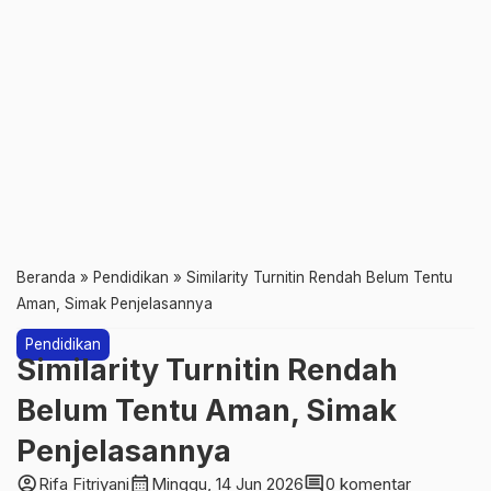
Beranda
»
Pendidikan
»
Similarity Turnitin Rendah Belum Tentu
Aman, Simak Penjelasannya
Pendidikan
Similarity Turnitin Rendah
Belum Tentu Aman, Simak
Penjelasannya
account_circle
calendar_month
comment
Rifa Fitriyani
Minggu, 14 Jun 2026
0 komentar