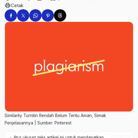
print
Cetak
Similarity Turnitin Rendah Belum Tentu Aman, Simak
Penjelasannya | Sumber: Pinterest
Atur ukuran teks artikel ini untuk mendapatkan