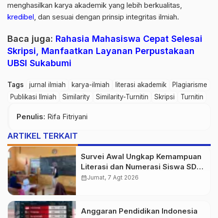
menghasilkan karya akademik yang lebih berkualitas,
kredibel
, dan sesuai dengan prinsip integritas ilmiah.
Baca juga:
Rahasia Mahasiswa Cepat Selesai
Skripsi, Manfaatkan Layanan Perpustakaan
UBSI Sukabumi
Tags
jurnal ilmiah
karya-ilmiah
literasi akademik
Plagiarisme
Publikasi Ilmiah
Similarity
Similarity-Turnitin
Skripsi
Turnitin
Penulis
: Rifa Fitriyani
ARTIKEL TERKAIT
Survei Awal Ungkap Kemampuan
Literasi dan Numerasi Siswa SDN
Simpenan
calendar_month
Jumat, 7 Agt 2026
Anggaran Pendidikan Indonesia