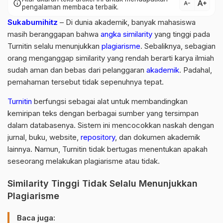
text_increase
info
text_decrease
pengalaman membaca terbaik.
Sukabumihitz
– Di dunia akademik, banyak mahasiswa
masih beranggapan bahwa
angka similarity
yang tinggi pada
Turnitin selalu menunjukkan
plagiarisme
. Sebaliknya, sebagian
orang menganggap similarity yang rendah berarti karya ilmiah
sudah aman dan bebas dari pelanggaran
akademik
. Padahal,
pemahaman tersebut tidak sepenuhnya tepat.
Turnitin
berfungsi sebagai alat untuk membandingkan
kemiripan teks dengan berbagai sumber yang tersimpan
dalam databasenya. Sistem ini mencocokkan naskah dengan
jurnal, buku, website,
repository
, dan dokumen akademik
lainnya. Namun, Turnitin tidak bertugas menentukan apakah
seseorang melakukan plagiarisme atau tidak.
Similarity Tinggi Tidak Selalu Menunjukkan
Plagiarisme
Baca juga: