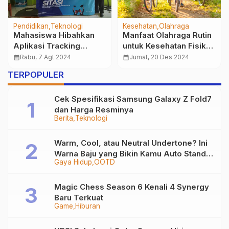
Berita
Olahraga
Berita
Pendidikan
Timnas Voli Putri U-21
20 Siswa Sukabumi
Indonesia Gagal Raih
Bersiap Hadapi Babak
Kemenangan atas
Final Olimpiade
calendar_month
Senin, 11 Agt 2025
calendar_month
Sabtu, 1 Feb 2025
Serbia di Kejuaraan
Akuntansi 2025
TERPOPULER
Dunia
Cek Spesifikasi Samsung Galaxy Z Fold7
dan Harga Resminya
Berita
Teknologi
Warm, Cool, atau Neutral Undertone? Ini
Warna Baju yang Bikin Kamu Auto Stand
Gaya Hidup
OOTD
Out
Magic Chess Season 6 Kenali 4 Synergy
Baru Terkuat
Game
Hiburan