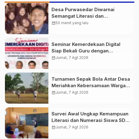
Desa Purwasedar Diwarnai
Semangat Literasi dan
Nasionalisme
calendar_month
50 menit yang lalu
Seminar Kemerdekaan Digital
Siap Bekali Guru dengan
Wawasan AI hingga Robotika di
calendar_month
Jumat, 7 Agt 2026
Era Digital
Turnamen Sepak Bola Antar Desa
Meriahkan Kebersamaan Warga
Purwasedar
calendar_month
Jumat, 7 Agt 2026
Survei Awal Ungkap Kemampuan
Literasi dan Numerasi Siswa SDN
Simpenan
calendar_month
Jumat, 7 Agt 2026