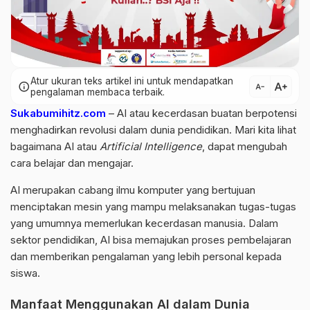
Atur ukuran teks artikel ini untuk mendapatkan
text_increase
info
text_decrease
pengalaman membaca terbaik.
Sukabumihitz.com
– AI atau kecerdasan buatan berpotensi
menghadirkan revolusi dalam dunia pendidikan. Mari kita lihat
bagaimana AI atau
Artificial Intelligence
, dapat mengubah
cara belajar dan mengajar.
AI merupakan cabang ilmu komputer yang bertujuan
menciptakan mesin yang mampu melaksanakan tugas-tugas
yang umumnya memerlukan kecerdasan manusia. Dalam
sektor pendidikan, AI bisa memajukan proses pembelajaran
dan memberikan pengalaman yang lebih personal kepada
siswa.
Manfaat Menggunakan AI dalam Dunia