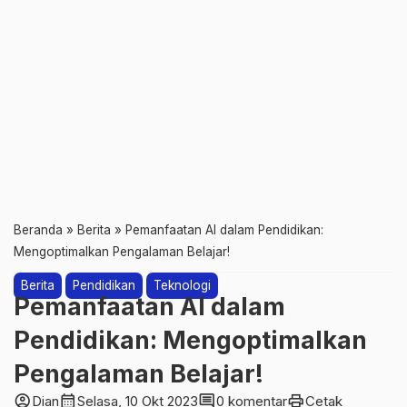
Beranda
»
Berita
»
Pemanfaatan AI dalam Pendidikan:
Mengoptimalkan Pengalaman Belajar!
Berita
Pendidikan
Teknologi
Pemanfaatan AI dalam
Pendidikan: Mengoptimalkan
Pengalaman Belajar!
account_circle
calendar_month
comment
print
Dian
Selasa, 10 Okt 2023
0 komentar
Cetak