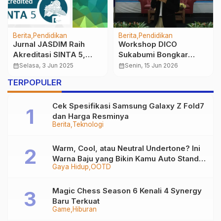
Berita
Pendidikan
Berita
Pendidikan
Jurnal JASDIM Raih
Workshop DICO
Akreditasi SINTA 5,
Sukabumi Bongkar
UNM Tegaskan
Rahasia Desainer
calendar_month
Selasa, 3 Jun 2025
calendar_month
Senin, 15 Jun 2026
Komitmen di Bidang
Handal
TERPOPULER
Riset dan Inovasi Digital
Cek Spesifikasi Samsung Galaxy Z Fold7
dan Harga Resminya
Berita
Teknologi
Warm, Cool, atau Neutral Undertone? Ini
Warna Baju yang Bikin Kamu Auto Stand
Gaya Hidup
OOTD
Out
Magic Chess Season 6 Kenali 4 Synergy
Baru Terkuat
Game
Hiburan