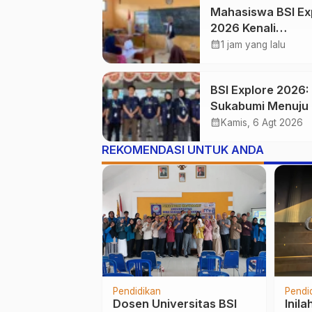
Mahasiswa BSI Ex
2026 Kenali
Kemampuan Litera
calendar_month
1 jam yang lalu
dan Numerasi Sis
SDN Simpenan
BSI Explore 2026:
Sukabumi Menuju
Purwasedar
calendar_month
Kamis, 6 Agt 2026
REKOMENDASI UNTUK ANDA
Pendidikan
Teknologi
Berita
Sukses dalam
Peran Inovasi dalam
Meng