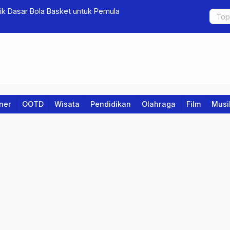
nik Dasar Bola Basket untuk Pemula
Sekolah La
Teknologi
iner
OOTD
Wisata
Pendidikan
Olahraga
Film
Musi