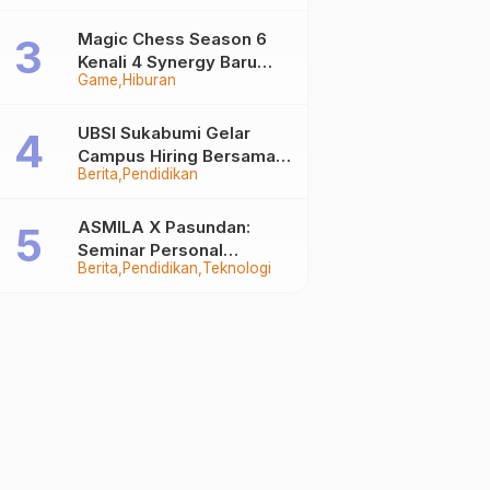
Auto Stand Out
Magic Chess Season 6
Kenali 4 Synergy Baru
Game
Hiburan
Terkuat
UBSI Sukabumi Gelar
Campus Hiring Bersama
Berita
Pendidikan
PKSS, Buka Peluang Kerja
di BRI Group
ASMILA X Pasundan:
Seminar Personal
Berita
Pendidikan
Teknologi
Branding dan Kreativitas
Generasi Muda Bersama
SDKF