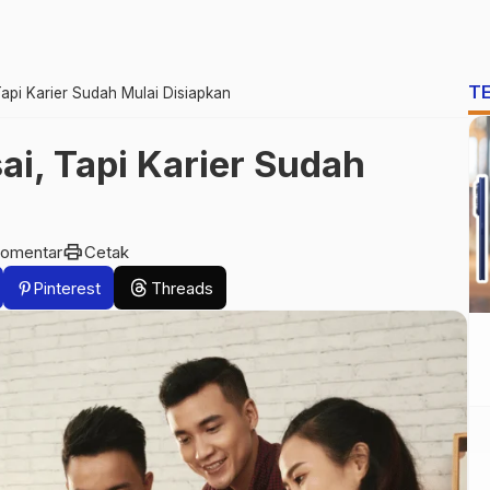
T
Tapi Karier Sudah Mulai Disiapkan
ai, Tapi Karier Sudah
print
komentar
Cetak
Pinterest
Threads