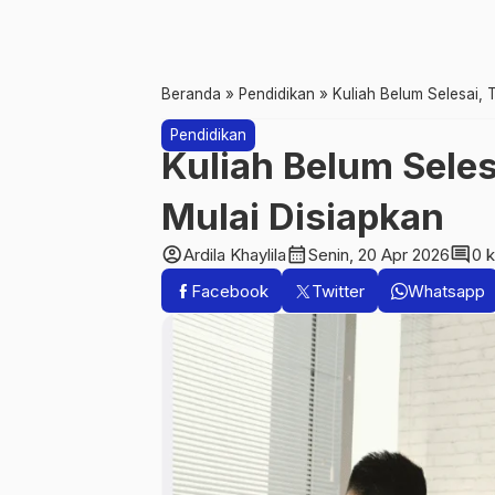
Beranda
»
Pendidikan
»
Kuliah Belum Selesai, 
Pendidikan
Kuliah Belum Seles
Mulai Disiapkan
account_circle
calendar_month
comment
Ardila Khaylila
Senin, 20 Apr 2026
0 
Facebook
Twitter
Whatsapp