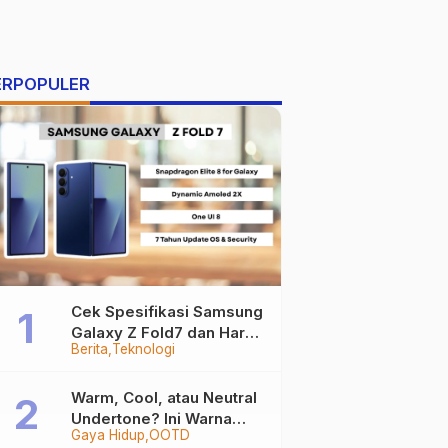
ERPOPULER
Cek Spesifikasi Samsung
Galaxy Z Fold7 dan Harga
Berita
Teknologi
Resminya
Warm, Cool, atau Neutral
Undertone? Ini Warna
Gaya Hidup
OOTD
Baju yang Bikin Kamu