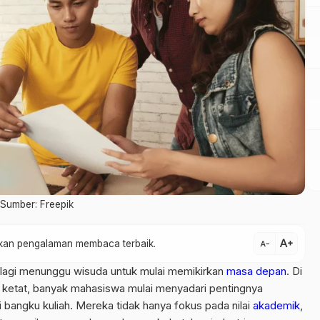
 Sumber: Freepik
text_increase
atkan pengalaman membaca terbaik.
text_decrease
 lagi menunggu wisuda untuk mulai memikirkan
masa depan
. Di
n ketat, banyak mahasiswa mulai menyadari pentingnya
 bangku kuliah. Mereka tidak hanya fokus pada nilai
akademik
,