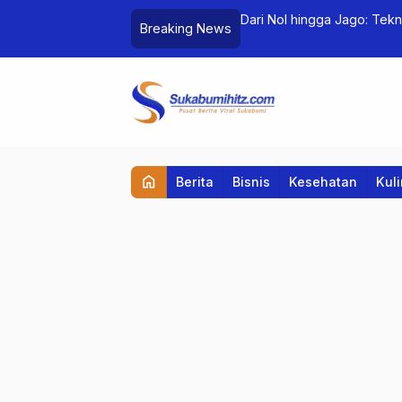
an Warga terhadap Gary De’Snake
Dari Nol hingga Jago: Tek
Breaking News
home
Berita
Bisnis
Kesehatan
Kul