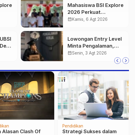
plore
Mahasiswa BSI Explore
2026 Perkuat
si
Silaturahmi dengan
calendar_month
Kamis, 6 Agt 2026
wa
Pemerintah Desa
Purwasedar
 UBSI
Lowongan Entry Level
 Desa
Minta Pengalaman,
Apa Solusinya?
calendar_month
Senin, 3 Agt 2026
Berita
Pendidikan
amuk di Kebun, Pria
Mahasiswi UBSI Wakili