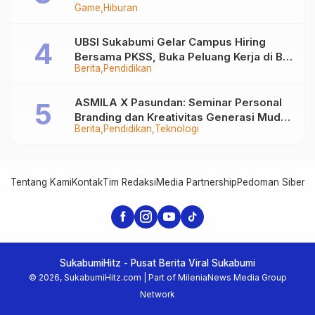
Game
Hiburan
UBSI Sukabumi Gelar Campus Hiring
Bersama PKSS, Buka Peluang Kerja di BRI
Berita
Pendidikan
Group
ASMILA X Pasundan: Seminar Personal
Branding dan Kreativitas Generasi Muda
Berita
Pendidikan
Teknologi
Bersama SDKF
Tentang Kami
Kontak
Tim Redaksi
Media Partnership
Pedoman Siber
In
SukabumiHitz - Pusat Berita Viral Sukabumi
© 2026, SukabumiHitz.com | Part of MileniaNews Media Group
Network