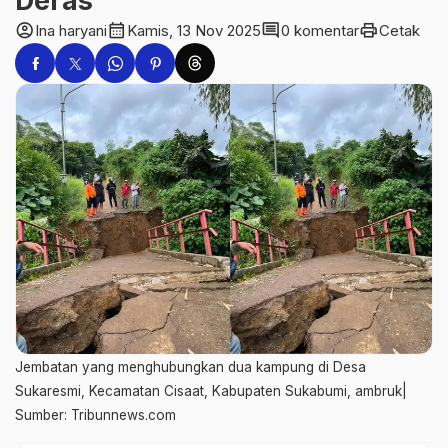
Deras
account_circle
calendar_month
comment
print
Ina haryani
Kamis, 13 Nov 2025
0 komentar
Cetak
Jembatan yang menghubungkan dua kampung di Desa
Sukaresmi, Kecamatan Cisaat, Kabupaten Sukabumi, ambruk|
Sumber: Tribunnews.com