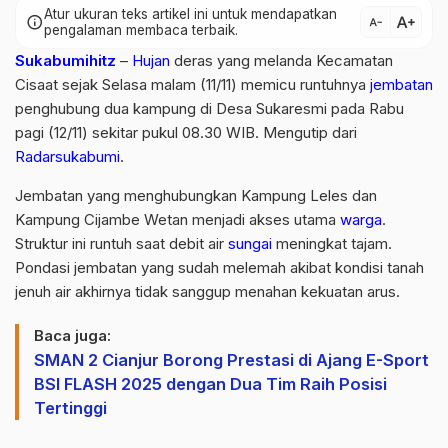
Atur ukuran teks artikel ini untuk mendapatkan
text_increase
info
text_decrease
pengalaman membaca terbaik.
Sukabumihitz
–
Hujan
deras yang melanda Kecamatan
Cisaat sejak Selasa malam (11/11) memicu runtuhnya
jembatan
penghubung dua kampung di Desa Sukaresmi pada Rabu
pagi (12/11) sekitar pukul 08.30 WIB. Mengutip dari
Radarsukabumi
.
Jembatan yang menghubungkan Kampung Leles dan
Kampung Cijambe Wetan menjadi akses utama
warga
.
Struktur ini runtuh saat debit air
sungai
meningkat tajam.
Pondasi jembatan yang sudah melemah akibat kondisi tanah
jenuh air akhirnya tidak sanggup menahan kekuatan arus.
Baca juga:
SMAN 2 Cianjur Borong Prestasi di Ajang E-Sport
BSI FLASH 2025 dengan Dua Tim Raih Posisi
Tertinggi