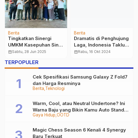
Berita
Berita
Tingkatkan Sinergi
Dramatis di Penghujung
UMKM Kasepuhan Sinar
Laga, Indonesia Takluk
Resmi, FGD Jadi
1-2 dari China
calendar_month
Sabtu, 28 Jun 2025
calendar_month
Rabu, 16 Okt 2024
Langkah Nyata
TERPOPULER
Kolaborasi
Cek Spesifikasi Samsung Galaxy Z Fold7
dan Harga Resminya
Berita
Teknologi
Warm, Cool, atau Neutral Undertone? Ini
Warna Baju yang Bikin Kamu Auto Stand
Gaya Hidup
OOTD
Out
Magic Chess Season 6 Kenali 4 Synergy
Baru Terkuat