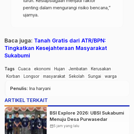
turun. Kesiapsiagaan menjadi faktor
penting dalam mengurangi risiko bencana,”
ujarnya.
Baca juga:
Tanah Gratis dari ATR/BPN:
Tingkatkan Kesejahteraan Masyarakat
Sukabumi
Tags
Cuaca
ekonomi
Hujan
Jembatan
Kerusakan
Korban
Longsor
masyarakat
Sekolah
Sungai
warga
Penulis
: Ina haryani
ARTIKEL TERKAIT
BSI Explore 2026: UBSI Sukabumi
Menuju Desa Purwasedar
calendar_month
5 jam yang lalu