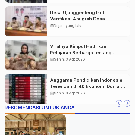
Desa Ujunggenteng Ikuti
Verifikasi Anugrah Desa
Mubarokah 2026
calendar_month
15 jam yang lalu
Viralnya Kimpul Hadirkan
Pelajaran Berharga tentang
Pangan Lokal Indonesia
calendar_month
Senin, 3 Agt 2026
Anggaran Pendidikan Indonesia
Terendah di 40 Ekonomi Dunia,
Tantangan Akses Pendidikan
calendar_month
Senin, 3 Agt 2026
Makin Besar
REKOMENDASI UNTUK ANDA