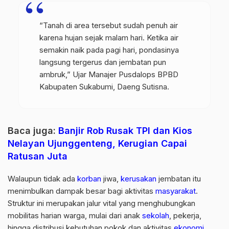
“Tanah di area tersebut sudah penuh air
karena hujan sejak malam hari. Ketika air
semakin naik pada pagi hari, pondasinya
langsung tergerus dan jembatan pun
ambruk,” Ujar Manajer Pusdalops BPBD
Kabupaten Sukabumi, Daeng Sutisna.
Baca juga:
Banjir Rob Rusak TPI dan Kios
Nelayan Ujunggenteng, Kerugian Capai
Ratusan Juta
Walaupun tidak ada
korban
jiwa,
kerusakan
jembatan itu
menimbulkan dampak besar bagi aktivitas
masyarakat
.
Struktur ini merupakan jalur vital yang menghubungkan
mobilitas harian warga, mulai dari anak
sekolah
, pekerja,
hingga distribusi kebutuhan pokok dan aktivitas
ekonomi