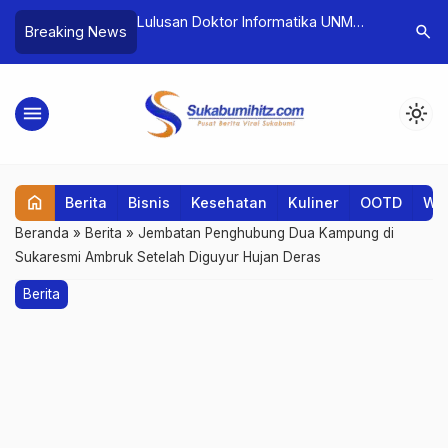
inggi dalam Atletik:
Lulusan Doktor Informatika UNM
Seminar Ar
search
Breaking News
dar Tenaga
Buktikan Kemampuan di Ajang
Sukabumi
Inovasi Produk Bergengsi
dan Wawa
menu
light_mode
home
Berita
Bisnis
Kesehatan
Kuliner
OOTD
Wis
Beranda
»
Berita
»
Jembatan Penghubung Dua Kampung di
Sukaresmi Ambruk Setelah Diguyur Hujan Deras
Berita