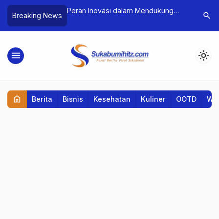
 Dorong Pemerataan
Peran Inovasi dalam Mendukung
Mahasisw
search
Breaking News
ga Publik
Pertumbuhan Ekonomi
Laksanaka
di Ra Ar-
menu
light_mode
home
Berita
Bisnis
Kesehatan
Kuliner
OOTD
Wis