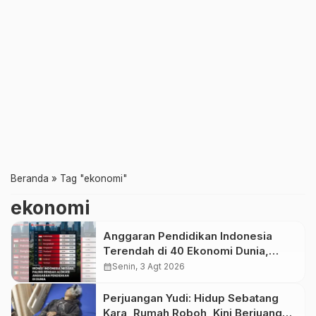
Beranda
»
Tag "ekonomi"
ekonomi
Anggaran Pendidikan Indonesia
Terendah di 40 Ekonomi Dunia,
Tantangan Akses Pendidikan Makin
calendar_month
Senin, 3 Agt 2026
Besar
Perjuangan Yudi: Hidup Sebatang
Kara, Rumah Roboh, Kini Berjuang