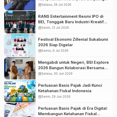
Melawan Penyakit
calendar_month
Selasa, 28 Jul 2026
RANS Entertainment Resmi IPO di
BEI, Tonggak Baru Industri Kreatif
Indonesia
calendar_month
Senin, 13 Jul 2026
Festival Ekonomi Zillenial Sukabumi
2026 Siap Digelar
calendar_month
Kamis, 9 Jul 2026
Mengabdi untuk Negeri, BSI Explore
2026 Bangun Kolaborasi Bersama
Masyarakat Ciracap
calendar_month
Selasa, 30 Jun 2026
Perluasan Basis Pajak Jadi Kunci
Ketahanan Fiskal Indonesia
calendar_month
Senin, 29 Jun 2026
Perluasan Basis Pajak di Era Digital:
Membangun Ketahanan Fiskal