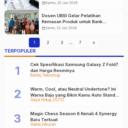
Melalui Kepercayaan Masyarakat
calendar_month
Kamis, 25 Jun 2026
Dosen UBSI Gelar Pelatihan
Kemasan Produk untuk Bank
Sampah
calendar_month
Senin, 22 Jun 2026
1
2
3
…
7
»
TERPOPULER
Cek Spesifikasi Samsung Galaxy Z Fold7
dan Harga Resminya
Berita
Teknologi
Warm, Cool, atau Neutral Undertone? Ini
Warna Baju yang Bikin Kamu Auto Stand
Gaya Hidup
OOTD
Out
Magic Chess Season 6 Kenali 4 Synergy
Baru Terkuat
Game
Hiburan