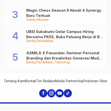
Magic Chess Season 6 Kenali 4 Synergy
Baru Terkuat
Game
Hiburan
UBSI Sukabumi Gelar Campus Hiring
Bersama PKSS, Buka Peluang Kerja di BRI
Berita
Pendidikan
Group
ASMILA X Pasundan: Seminar Personal
Branding dan Kreativitas Generasi Muda
Berita
Pendidikan
Teknologi
Bersama SDKF
Tentang Kami
Kontak
Tim Redaksi
Media Partnership
Pedoman Siber
In
SukabumiHitz - Pusat Berita Viral Sukabumi