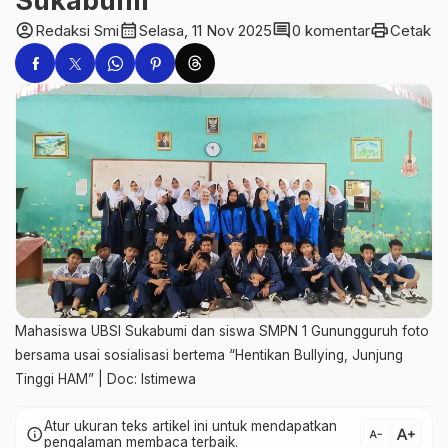
Sukabumi
account_circle
calendar_month
comment
print
Redaksi Smi
Selasa, 11 Nov 2025
0 komentar
Cetak
Mahasiswa UBSI Sukabumi dan siswa SMPN 1 Gunungguruh foto
bersama usai sosialisasi bertema “Hentikan Bullying, Junjung
Tinggi HAM” | Doc: Istimewa
Atur ukuran teks artikel ini untuk mendapatkan
text_increase
info
text_decrease
pengalaman membaca terbaik.