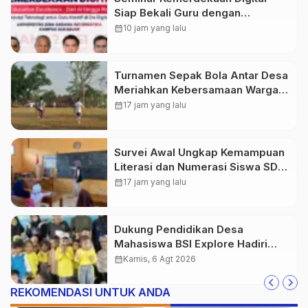
Siap Bekali Guru dengan
Wawasan AI hingga Robotika di
calendar_month
10 jam yang lalu
Era Digital
Turnamen Sepak Bola Antar Desa
Meriahkan Kebersamaan Warga
Purwasedar
calendar_month
17 jam yang lalu
Survei Awal Ungkap Kemampuan
Literasi dan Numerasi Siswa SDN
Simpenan
calendar_month
17 jam yang lalu
Dukung Pendidikan Desa
Mahasiswa BSI Explore Hadiri
Peresmian TK PGRI Al-Istiqomah
calendar_month
Kamis, 6 Agt 2026
Desa Gunung Batu
REKOMENDASI UNTUK ANDA