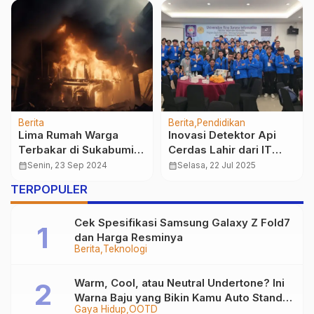
Pendidikan
Teknologi
Berita
Pendidikan
Nggak Cuma Hitung
UNM Kembali Cetak
Angka! Ini Serunya
Prestasi dengan
Kuliah Prodi Sistem
Keberhasilan Program
calendar_month
Jumat, 27 Mar 2026
calendar_month
Jumat, 27 Des 2024
Informasi Akuntansi
MBKM dan Konferensi
…
TERPOPULER
Internasional
Cek Spesifikasi Samsung Galaxy Z Fold7
dan Harga Resminya
Berita
Teknologi
Warm, Cool, atau Neutral Undertone? Ini
Warna Baju yang Bikin Kamu Auto Stand
Gaya Hidup
OOTD
Out