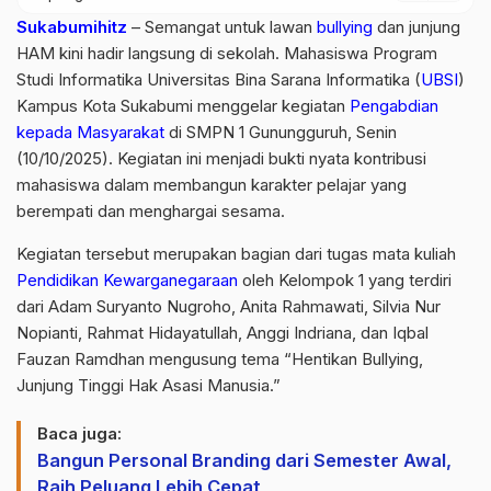
Sukabumihitz
– Semangat untuk lawan
bullying
dan junjung
HAM kini hadir langsung di sekolah. Mahasiswa Program
Studi Informatika Universitas Bina Sarana Informatika (
UBSI
)
Kampus Kota Sukabumi menggelar kegiatan
Pengabdian
kepada Masyarakat
di SMPN 1 Gunungguruh, Senin
(10/10/2025). Kegiatan ini menjadi bukti nyata kontribusi
mahasiswa dalam membangun karakter pelajar yang
berempati dan menghargai sesama.
Kegiatan tersebut merupakan bagian dari tugas mata kuliah
Pendidikan Kewarganegaraan
oleh Kelompok 1 yang terdiri
dari Adam Suryanto Nugroho, Anita Rahmawati, Silvia Nur
Nopianti, Rahmat Hidayatullah, Anggi Indriana, dan Iqbal
Fauzan Ramdhan mengusung tema “Hentikan Bullying,
Junjung Tinggi Hak Asasi Manusia.”
Baca juga:
Bangun Personal Branding dari Semester Awal,
Raih Peluang Lebih Cepat