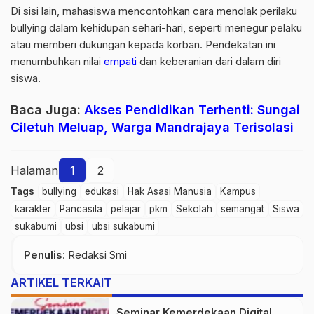
Di sisi lain, mahasiswa mencontohkan cara menolak perilaku
bullying dalam kehidupan sehari-hari, seperti menegur pelaku
atau memberi dukungan kepada korban. Pendekatan ini
menumbuhkan nilai
empati
dan keberanian dari dalam diri
siswa.
Baca Juga:
Akses Pendidikan Terhenti: Sungai
Ciletuh Meluap, Warga Mandrajaya Terisolasi
Halaman
1
2
Tags
bullying
edukasi
Hak Asasi Manusia
Kampus
karakter
Pancasila
pelajar
pkm
Sekolah
semangat
Siswa
sukabumi
ubsi
ubsi sukabumi
Penulis
: Redaksi Smi
ARTIKEL TERKAIT
Seminar Kemerdekaan Digital