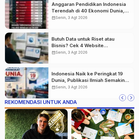
Anggaran Pendidikan Indonesia
Terendah di 40 Ekonomi Dunia,
Tantangan Akses Pendidikan
calendar_month
Senin, 3 Agt 2026
Makin Besar
Butuh Data untuk Riset atau
Bisnis? Cek 4 Website
Terpercaya Ini
calendar_month
Senin, 3 Agt 2026
Indonesia Naik ke Peringkat 19
Dunia, Publikasi Ilmiah Semakin
Berkembang
calendar_month
Senin, 3 Agt 2026
REKOMENDASI UNTUK ANDA