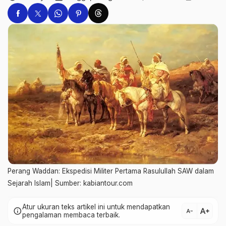
Perang Waddan: Ekspedisi Militer Pertama Rasulullah SAW dalam
Sejarah Islam| Sumber: kabiantour.com
Atur ukuran teks artikel ini untuk mendapatkan
text_increase
info
text_decrease
pengalaman membaca terbaik.