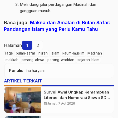
Melindungi jalur perdagangan Madinah dari
gangguan musuh.
Baca juga:
M
akna dan Amalan di Bulan Safar:
Pandangan Islam yang Perlu Kamu Tahu
Halaman
1
2
Tags
bulan-safar
hijrah
islam
kaum-muslim
Madinah
makkah
perang-abwa
perang-waddan
sejarah Islam
Penulis
: Ina haryani
ARTIKEL TERKAIT
Survei Awal Ungkap Kemampuan
Literasi dan Numerasi Siswa SDN
Simpenan
calendar_month
Jumat, 7 Agt 2026