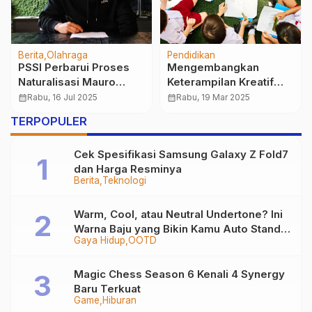
Berita
Pendidikan
UKM Bulutangkis UBSI
UBSI Gelar Rapat
Sukabumi Kembali
Pengembangan
Menghidupkan
Akademik Prodi Sistem
calendar_month
Minggu, 7 Des 2025
calendar_month
Jumat, 12 Sep 2025
Lapangan Kampus
Informasi Akuntansi,
TERPOPULER
Fokus Tingkatkan
Kualitas Pendidikan
Cek Spesifikasi Samsung Galaxy Z Fold7
dan Harga Resminya
Berita
Teknologi
Warm, Cool, atau Neutral Undertone? Ini
Warna Baju yang Bikin Kamu Auto Stand
Gaya Hidup
OOTD
Out
Magic Chess Season 6 Kenali 4 Synergy
Baru Terkuat
Game
Hiburan