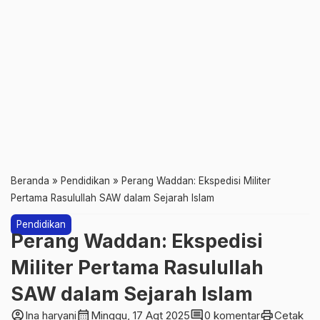
Beranda
»
Pendidikan
»
Perang Waddan: Ekspedisi Militer
Pertama Rasulullah SAW dalam Sejarah Islam
Pendidikan
Perang Waddan: Ekspedisi
Militer Pertama Rasulullah
SAW dalam Sejarah Islam
account_circle
calendar_month
comment
print
Ina haryani
Minggu, 17 Agt 2025
0 komentar
Cetak