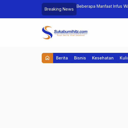
ram Maung Jabar
Beberapa Manfaat Infus W
Breaking News
home
Berita
Bisnis
Kesehatan
Kul