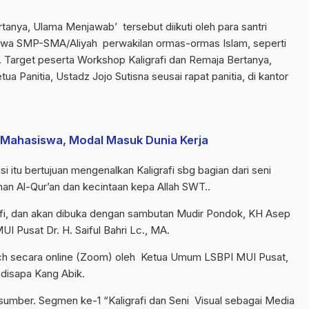
tanya, Ulama Menjawab’ tersebut diikuti oleh para santri
iswa SMP-SMA/Aliyah perwakilan ormas-ormas Islam, seperti
. Target peserta Workshop Kaligrafi dan Remaja Bertanya,
 Panitia, Ustadz Jojo Sutisna seusai rapat panitia, di kantor
gi Mahasiswa, Modal Masuk Dunia Kerja
itu bertujuan mengenalkan Kaligrafi sbg bagian dari seni
ahan Al-Qur’an dan kecintaan kepa Allah SWT..
afi, dan akan dibuka dengan sambutan Mudir Pondok, KH Asep
 Pusat Dr. H. Saiful Bahri Lc., MA.
ch secara online (Zoom) oleh Ketua Umum LSBPI MUI Pusat,
 disapa Kang Abik.
sumber. Segmen ke-1 “Kaligrafi dan Seni Visual sebagai Media