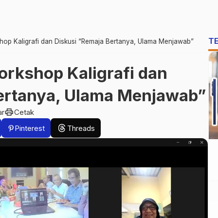
T
hop Kaligrafi dan Diskusi “Remaja Bertanya, Ulama Menjawab”
orkshop Kaligrafi dan
ertanya, Ulama Menjawab”
print
ar
Cetak
Pinterest
Threads