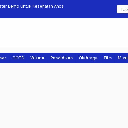
ater Lemo Untuk Kesehatan Anda
Film Pencar
Gunung Sa
iner
OOTD
Wisata
Pendidikan
Olahraga
Film
Musi