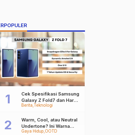
ERPOPULER
Cek Spesifikasi Samsung
Galaxy Z Fold7 dan Harga
Berita
Teknologi
Resminya
Warm, Cool, atau Neutral
Undertone? Ini Warna
Gaya Hidup
OOTD
Baju yang Bikin Kamu