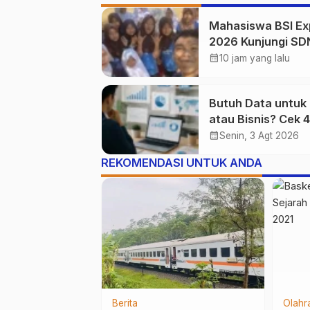
Mahasiswa BSI Ex
2026 Kunjungi SD
Simpenan, Saksik
calendar_month
10 jam yang lalu
Persiapan Lomba
Pramuka Tingkat
Butuh Data untuk 
Kecamatan
atau Bisnis? Cek 4
Website Terpercay
calendar_month
Senin, 3 Agt 2026
REKOMENDASI UNTUK ANDA
Gaya Hidup
Berita
Pendidikan