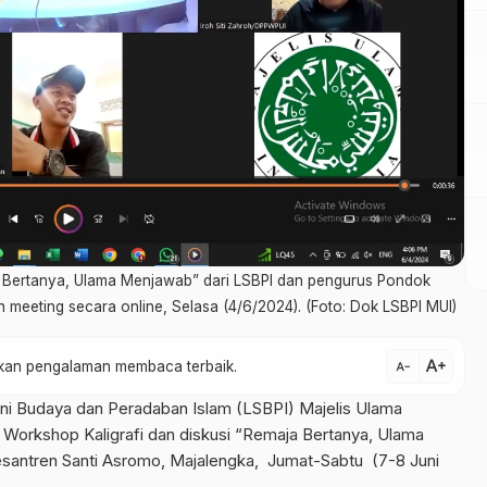
ja Bertanya, Ulama Menjawab” dari LSBPI dan pengurus Pondok
meeting secara online, Selasa (4/6/2024). (Foto: Dok LSBPI MUI)
text_increase
atkan pengalaman membaca terbaik.
text_decrease
 Budaya dan Peradaban Islam (LSBPI) Majelis Ulama
Workshop Kaligrafi dan diskusi “Remaja Bertanya, Ulama
esantren Santi Asromo, Majalengka, Jumat-Sabtu (7-8 Juni