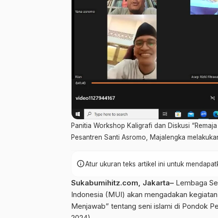
Panitia Workshop Kaligrafi dan Diskusi “Rema
Pesantren Santi Asromo, Majalengka melakukan 
info
Atur ukuran teks artikel ini untuk mendap
Sukabumihitz.com, Jakarta–
Lembaga Seni
Indonesia (MUI) akan mengadakan kegiatan 
Menjawab” tentang seni islami di Pondok P
2024).