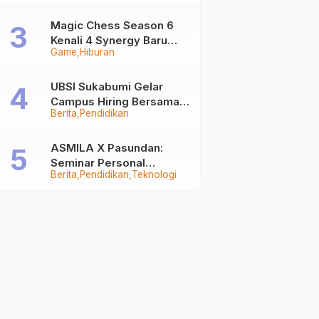
Auto Stand Out
Magic Chess Season 6
Kenali 4 Synergy Baru
Game
Hiburan
Terkuat
UBSI Sukabumi Gelar
Campus Hiring Bersama
Berita
Pendidikan
PKSS, Buka Peluang Kerja
di BRI Group
ASMILA X Pasundan:
Seminar Personal
Berita
Pendidikan
Teknologi
Branding dan Kreativitas
Generasi Muda Bersama
SDKF