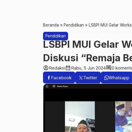
Beranda
»
Pendidikan
»
LSBPI MUI Gelar Works
Pendidikan
LSBPI MUI Gelar W
Diskusi “Remaja B
account_circle
calendar_month
comment
Redaksi
Rabu, 5 Jun 2024
0 koment
Facebook
Twitter
Whatsapp