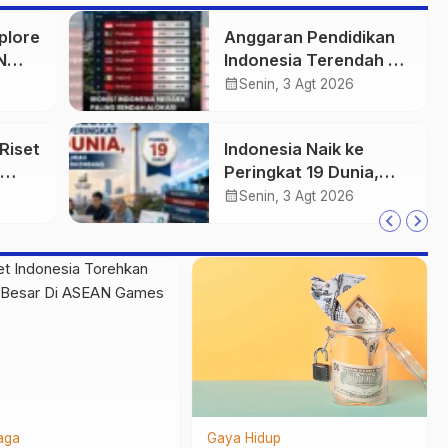
plore
Anggaran Pendidikan
N
Indonesia Terendah di
an
40 Ekonomi Dunia,
calendar_month
Senin, 3 Agt 2026
Tantangan Akses
Pendidikan Makin
Riset
Indonesia Naik ke
Besar
Peringkat 19 Dunia,
a Ini
Publikasi Ilmiah
calendar_month
Senin, 3 Agt 2026
Semakin Berkembang
Film
Olahraga