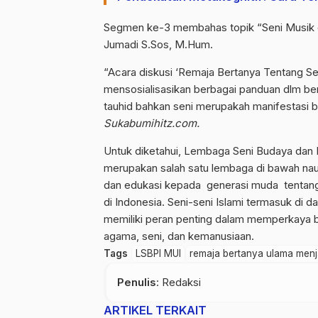
Segmen ke-3 membahas topik “Seni Musik 
Jumadi S.Sos, M.Hum.
“Acara diskusi ‘Remaja Bertanya Tentang S
mensosialisasikan berbagai panduan dlm ber
tauhid bahkan seni merupakah manifestasi ber
Sukabumihitz.com.
Untuk diketahui, Lembaga Seni Budaya dan 
merupakan salah satu lembaga di bawah n
dan edukasi kepada generasi muda tentang
di Indonesia. Seni-seni Islami termasuk di da
memiliki peran penting dalam memperkay
agama, seni, dan kemanusiaan.
Tags
LSBPI MUI
remaja bertanya ulama men
Penulis
: Redaksi
ARTIKEL TERKAIT