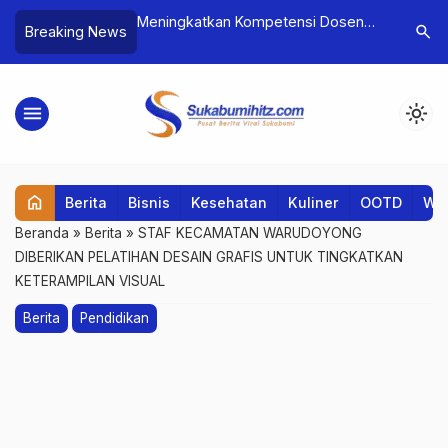
ital: Mahasiswa
Meningkatkan Kompetensi Dosen
Perlintas
search
Breaking News
lore 2025 Gelar
Pembimbing Skripsi untuk
Memakan 
te untuk Perangkat
Menghadapi Perkembangan
Tewas sa
Teknologi dan Industri
Sukabum
menu
light_mode
home
Berita
Bisnis
Kesehatan
Kuliner
OOTD
Wis
Beranda
»
Berita
»
STAF KECAMATAN WARUDOYONG
DIBERIKAN PELATIHAN DESAIN GRAFIS UNTUK TINGKATKAN
KETERAMPILAN VISUAL
Berita
Pendidikan