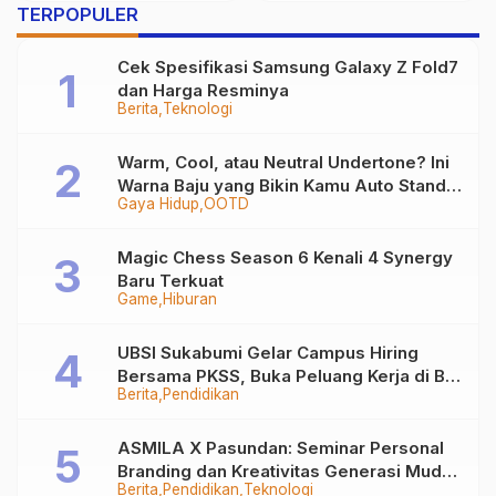
TERPOPULER
Makin Unggul
Cek Spesifikasi Samsung Galaxy Z Fold7
dan Harga Resminya
Berita
Teknologi
Warm, Cool, atau Neutral Undertone? Ini
Warna Baju yang Bikin Kamu Auto Stand
Gaya Hidup
OOTD
Out
Magic Chess Season 6 Kenali 4 Synergy
Baru Terkuat
Game
Hiburan
UBSI Sukabumi Gelar Campus Hiring
Bersama PKSS, Buka Peluang Kerja di BRI
Berita
Pendidikan
Group
ASMILA X Pasundan: Seminar Personal
Branding dan Kreativitas Generasi Muda
Berita
Pendidikan
Teknologi
Bersama SDKF