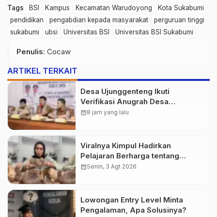
Tags
BSI
Kampus
Kecamatan Warudoyong
Kota Sukabumi
pendidikan
pengabdian kepada masyarakat
perguruan tinggi
sukabumi
ubsi
Universitas BSI
Universitas BSI Sukabumi
Penulis
: Cocaw
ARTIKEL TERKAIT
Desa Ujunggenteng Ikuti
Verifikasi Anugrah Desa
Mubarokah 2026
calendar_month
8 jam yang lalu
Viralnya Kimpul Hadirkan
Pelajaran Berharga tentang
Pangan Lokal Indonesia
calendar_month
Senin, 3 Agt 2026
Lowongan Entry Level Minta
Pengalaman, Apa Solusinya?