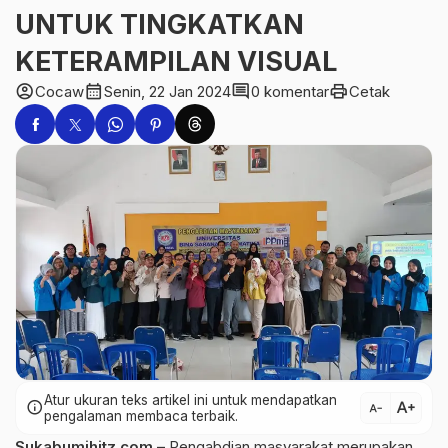
UNTUK TINGKATKAN
KETERAMPILAN VISUAL
account_circle
calendar_month
comment
print
Cocaw
Senin, 22 Jan 2024
0 komentar
Cetak
Atur ukuran teks artikel ini untuk mendapatkan
text_increase
info
text_decrease
pengalaman membaca terbaik.
Sukabumihitz.com –
Pengabdian masyarakat merupakan