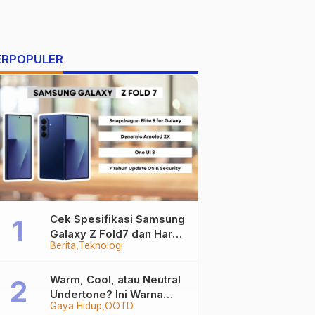
ERPOPULER
Cek Spesifikasi Samsung
Galaxy Z Fold7 dan Harga
Berita
Teknologi
Resminya
Warm, Cool, atau Neutral
Undertone? Ini Warna
Gaya Hidup
OOTD
Baju yang Bikin Kamu