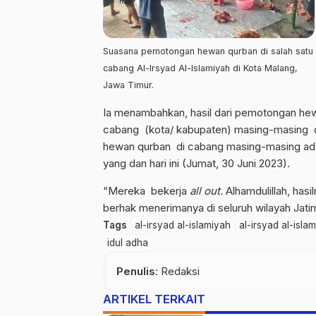
Suasana pemotongan hewan qurban di salah satu
cabang Al-Irsyad Al-Islamiyah di Kota Malang,
Jawa Timur.
Ia menambahkan, hasil dari pemotongan hew
cabang (kota/ kabupaten) masing-masing di
hewan qurban di cabang masing-masing ada
yang dan hari ini (Jumat, 30 Juni 2023).
“Mereka bekerja
all out.
Alhamdulillah, hasi
berhak menerimanya di seluruh wilayah Jatim,
Tags
al-irsyad al-islamiyah
al-irsyad al-islam
idul adha
Penulis
: Redaksi
ARTIKEL TERKAIT