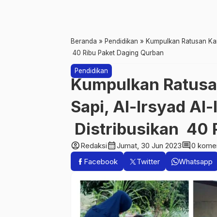
Beranda
»
Pendidikan
»
Kumpulkan Ratusan Kamb
40 Ribu Paket Daging Qurban
Pendidikan
Kumpulkan Ratusa
Sapi, Al-Irsyad Al
Distribusikan 40 
account_circle
calendar_month
comment
Redaksi
Jumat, 30 Jun 2023
0 kome
Facebook
Twitter
Whatsapp