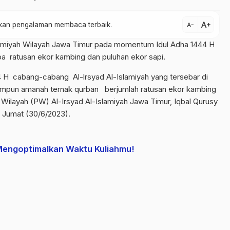
text_increase
atkan pengalaman membaca terbaik.
text_decrease
slamiyah Wilayah Jawa Timur pada momentum Idul Adha 1444 H
 ratusan ekor kambing dan puluhan ekor sapi.
1444 H cabang-cabang Al-lrsyad Al-Islamiyah yang tersebar di
himpun amanah ternak qurban berjumlah ratusan ekor kambing
 Wilayah (PW) Al-Irsyad Al-Islamiyah Jawa Timur, Iqbal Qurusy
Jumat (30/6/2023).
 Mengoptimalkan Waktu Kuliahmu!