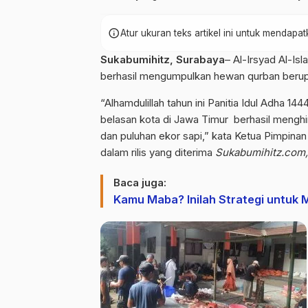
info
Atur ukuran teks artikel ini untuk mendap
Sukabumihitz, Surabaya
– Al-Irsyad Al-I
berhasil mengumpulkan hewan qurban berupa
“Alhamdulillah tahun ini Panitia Idul Adha 
belasan kota di Jawa Timur berhasil meng
dan puluhan ekor sapi,” kata Ketua Pimpinan
dalam rilis yang diterima
Sukabumihitz.com,
Baca juga:
Kamu Maba? Inilah Strategi untuk