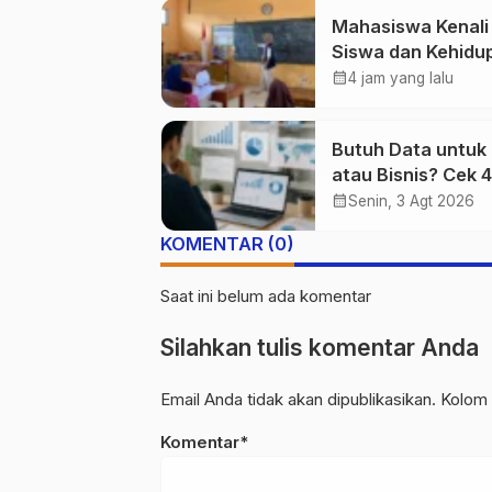
Mahasiswa Kenali
Siswa dan Kehidu
Warga Purwaseda
calendar_month
4 jam yang lalu
Lewat Beragam
Kegiatan
Butuh Data untuk 
atau Bisnis? Cek 4
Website Terpercay
calendar_month
Senin, 3 Agt 2026
KOMENTAR (0)
Saat ini belum ada komentar
Silahkan tulis komentar Anda
Email Anda tidak akan dipublikasikan. Kolom 
Komentar*