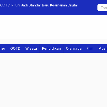
 Jadi Standar Baru Keamanan Digital
Pembebasan 17 Hektare 
Berpotensi Mundur
iner
OOTD
Wisata
Pendidikan
Olahraga
Film
Musi