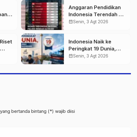
Anggaran Pendidikan
pan
Indonesia Terendah di
r
40 Ekonomi Dunia,
calendar_month
Senin, 3 Agt 2026
Tantangan Akses
Pendidikan Makin
Riset
Indonesia Naik ke
Besar
Peringkat 19 Dunia,
a Ini
Publikasi Ilmiah
calendar_month
Senin, 3 Agt 2026
Semakin Berkembang
yang bertanda bintang (*) wajib diisi