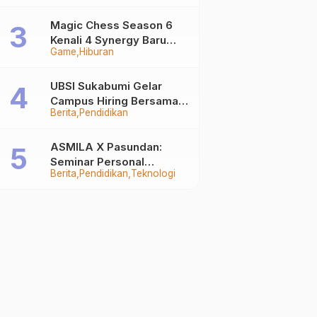
Auto Stand Out
Magic Chess Season 6
Kenali 4 Synergy Baru
Game
Hiburan
Terkuat
UBSI Sukabumi Gelar
Campus Hiring Bersama
Berita
Pendidikan
PKSS, Buka Peluang Kerja
di BRI Group
ASMILA X Pasundan:
Seminar Personal
Berita
Pendidikan
Teknologi
Branding dan Kreativitas
Generasi Muda Bersama
SDKF