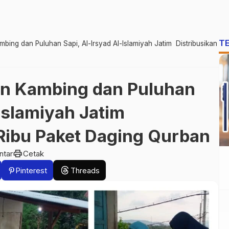
T
ing dan Puluhan Sapi, Al-Irsyad Al-Islamiyah Jatim Distribusikan
n Kambing dan Puluhan
-Islamiyah Jatim
Ribu Paket Daging Qurban
print
ntar
Cetak
Pinterest
Threads