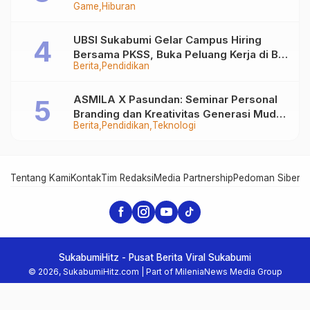
Game
Hiburan
UBSI Sukabumi Gelar Campus Hiring
Bersama PKSS, Buka Peluang Kerja di BRI
Berita
Pendidikan
Group
ASMILA X Pasundan: Seminar Personal
Branding dan Kreativitas Generasi Muda
Berita
Pendidikan
Teknologi
Bersama SDKF
Tentang Kami
Kontak
Tim Redaksi
Media Partnership
Pedoman Siber
In
SukabumiHitz - Pusat Berita Viral Sukabumi
© 2026, SukabumiHitz.com | Part of MileniaNews Media Group
Network