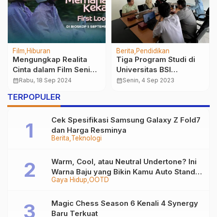
Film
Hiburan
Berita
Pendidikan
Mengungkap Realita
Tiga Program Studi di
Cinta dalam Film Seni
Universitas BSI
Memahami Kekasih
Melakukan Inovasi:
calendar_month
Rabu, 18 Sep 2024
calendar_month
Senin, 4 Sep 2023
Perangkat Assesmen
TERPOPULER
untuk RPL
Cek Spesifikasi Samsung Galaxy Z Fold7
dan Harga Resminya
Berita
Teknologi
Warm, Cool, atau Neutral Undertone? Ini
Warna Baju yang Bikin Kamu Auto Stand
Gaya Hidup
OOTD
Out
Magic Chess Season 6 Kenali 4 Synergy
Baru Terkuat