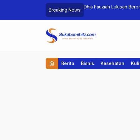
in Kamu Menangis Tersedu
Dhia Fauziah Lulusan Berp
Breaking News
home
Berita
Bisnis
Kesehatan
Kul