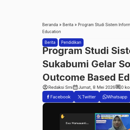
Beranda
»
Berita
»
Program Studi Sistem Infor
Education
Berita
Pendidikan
Program Studi Sis
Sukabumi Gelar So
Outcome Based Ed
account_circle
calendar_month
comment
Redaksi Smi
Jumat, 8 Mei 2026
0 k
Facebook
Twitter
Whatsapp