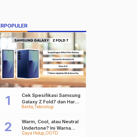
ERPOPULER
Cek Spesifikasi Samsung
Galaxy Z Fold7 dan Harga
Berita
Teknologi
Resminya
Warm, Cool, atau Neutral
Undertone? Ini Warna
Gaya Hidup
OOTD
Baju yang Bikin Kamu