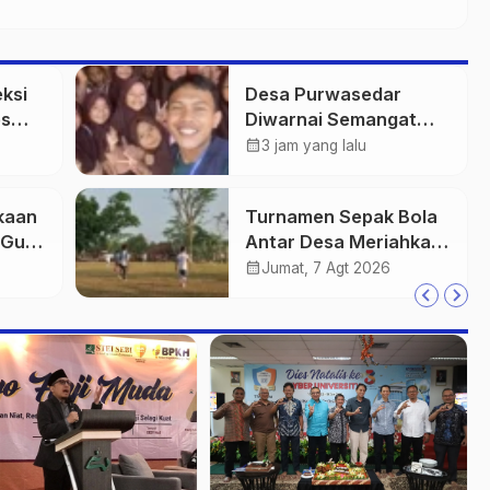
ksi
Desa Purwasedar
ps
Diwarnai Semangat
Literasi dan
calendar_month
3 jam yang lalu
folio
Nasionalisme
kaan
Turnamen Sepak Bola
i Guru
Antar Desa Meriahkan
AI
Kebersamaan Warga
calendar_month
Jumat, 7 Agt 2026
i Era
Purwasedar