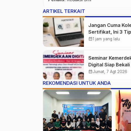
ARTIKEL TERKAIT
Jangan Cuma Kole
Sertifikat, Ini 3 Ti
Mahasiswa
calendar_month
1 jam yang lalu
Membangun Porto
Karier yang Dilirik
Seminar Kemerde
Industri
Digital Siap Bekal
dengan Wawasan 
calendar_month
Jumat, 7 Agt 2026
hingga Robotika d
REKOMENDASI UNTUK ANDA
Digital