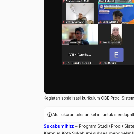
Kegiatan sosialisasi kurikulum OBE Prodi Sist
info
Atur ukuran teks artikel ini untuk mendap
Sukabumihitz
– Program Studi (Prodi) Sis
Kampus Kota Sukabumi sukses menggelar k