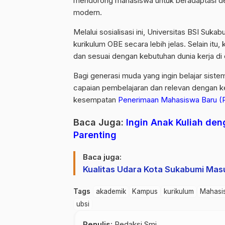
mendorong mahasiswa untuk beradaptasi de
modern.
Melalui sosialisasi ini, Universitas BSI Su
kurikulum OBE secara lebih jelas. Selain itu
dan sesuai dengan kebutuhan dunia kerja di e
Bagi generasi muda yang ingin belajar sist
capaian pembelajaran dan relevan dengan ke
kesempatan
Penerimaan Mahasiswa Baru 
Baca Juga:
Ingin Anak Kuliah de
Parenting
Baca juga:
Kualitas Udara Kota Sukabumi Mas
Tags
akademik
Kampus
kurikulum
Mahasi
ubsi
Penulis
: Redaksi Smi