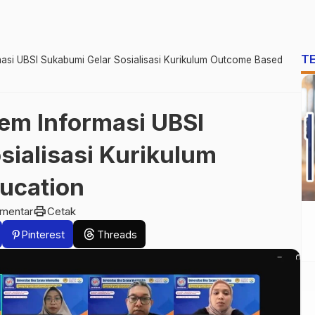
T
masi UBSI Sukabumi Gelar Sosialisasi Kurikulum Outcome Based
tem Informasi UBSI
sialisasi Kurikulum
ucation
print
omentar
Cetak
Pinterest
Threads