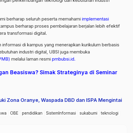
ngan perkembangan teknologi dan kebutuhan industri
kabumi berharap seluruh peserta memahami
implementasi
, kampus berharap proses pembelajaran berjalan lebih efektif
ra transformasi digital.
em informasi di kampus yang menerapkan kurikulum berbasis
butuhan industri digital, UBSI juga membuka
(PMB)
melalui laman resmi
pmbubsi.id.
ngan Beasiswa? Simak Strateginya di Seminar
uki Zona Oranye, Waspada DBD dan ISPA Mengintai
swa
OBE
pendidikan
SistemInformasi
sukabumi
teknologi