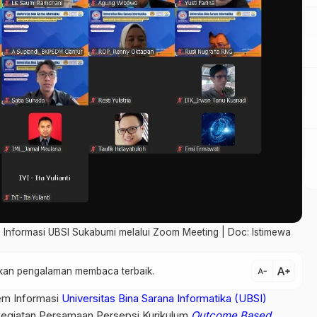
em Informasi UBSI Sukabumi melalui Zoom Meeting | Doc: Istimewa
text_increase
atkan pengalaman membaca terbaik.
text_decrease
tem Informasi
Universitas Bina Sarana Informatika (UBSI)
egiatan Persamaan Persepsi Kurikulum
Outcome Based