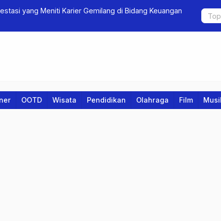
restasi yang Meniti Karier Gemilang di Bidang Keuangan
Eksfoliasi 
iner
OOTD
Wisata
Pendidikan
Olahraga
Film
Musi