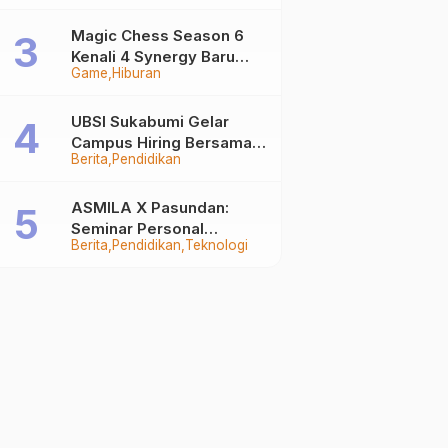
Auto Stand Out
Magic Chess Season 6
Kenali 4 Synergy Baru
Game
Hiburan
Terkuat
UBSI Sukabumi Gelar
Campus Hiring Bersama
Berita
Pendidikan
PKSS, Buka Peluang Kerja
di BRI Group
ASMILA X Pasundan:
Seminar Personal
Berita
Pendidikan
Teknologi
Branding dan Kreativitas
Generasi Muda Bersama
SDKF