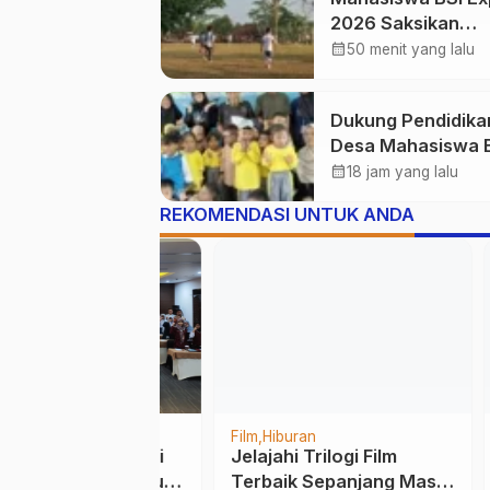
2026 Saksikan
Turnamen Antar 
calendar_month
50 menit yang lalu
Dukung Pendidika
Desa Mahasiswa 
Explore Hadiri
calendar_month
18 jam yang lalu
Peresmian TK PGR
REKOMENDASI UNTUK ANDA
Istiqomah Desa
Gunung Batu
ikan
Teknologi
Film
Hiburan
Berita
 di Sukabumi
Jelajahi Trilogi Film
Lebi
awasan Baru
Terbaik Sepanjang Masa
Perp