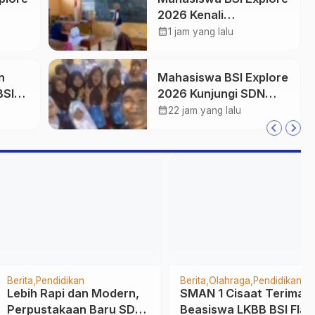
2026 Kenali
Desa
Kemampuan Literasi
calendar_month
1 jam yang lalu
dan Numerasi Siswa
SDN Simpenan
n
Mahasiswa BSI Explore
BSI
2026 Kunjungi SDN
Simpenan, Saksikan
calendar_month
22 jam yang lalu
I Al-
Persiapan Lomba
Pramuka Tingkat
Kecamatan
Pendidikan
Berita
Olahraga
Pendidikan
h Rapi dan Modern,
SMAN 1 Cisaat Terima
ustakaan Baru SDN
Beasiswa LKBB BSI Flash