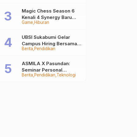
Auto Stand Out
Magic Chess Season 6
Kenali 4 Synergy Baru
Game
Hiburan
Terkuat
UBSI Sukabumi Gelar
Campus Hiring Bersama
Berita
Pendidikan
PKSS, Buka Peluang Kerja
di BRI Group
ASMILA X Pasundan:
Seminar Personal
Berita
Pendidikan
Teknologi
Branding dan Kreativitas
Generasi Muda Bersama
SDKF