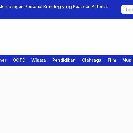
nding yang Kuat dan Autentik
Inovasi Sistem Informasi untuk Meni
iner
OOTD
Wisata
Pendidikan
Olahraga
Film
Musi