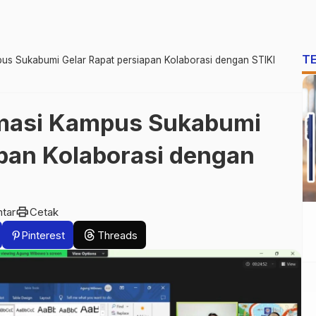
T
pus Sukabumi Gelar Rapat persiapan Kolaborasi dengan STIKI
rmasi Kampus Sukabumi
apan Kolaborasi dengan
print
tar
Cetak
Pinterest
Threads