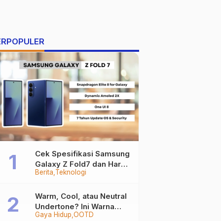
ERPOPULER
Cek Spesifikasi Samsung
Galaxy Z Fold7 dan Harga
Berita
Teknologi
Resminya
Warm, Cool, atau Neutral
Undertone? Ini Warna
Gaya Hidup
OOTD
Baju yang Bikin Kamu