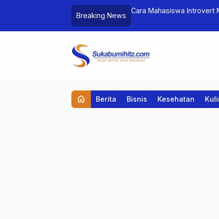
) dan
Cara Mahasiswa Introvert Membangun Personal Bra
Breaking News
home
Berita
Bisnis
Kesehatan
Kul