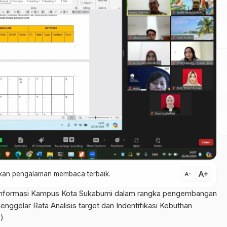
text_increase
atkan pengalaman membaca terbaik.
text_decrease
 Informasi Kampus Kota Sukabumi dalam rangka pengembangan
menggelar Rata Analisis target dan Indentifikasi Kebuthan
)