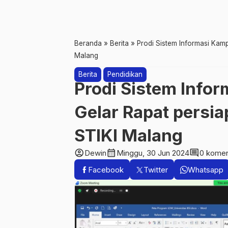
Beranda
»
Berita
»
Prodi Sistem Informasi Kam
Malang
Berita
Pendidikan
Prodi Sistem Info
Gelar Rapat persi
STIKI Malang
account_circle
calendar_month
comment
Dewin
Minggu, 30 Jun 2024
0 komen
Facebook
Twitter
Whatsapp