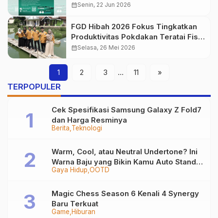
kepada Mahasiswa
calendar_month
Senin, 22 Jun 2026
FGD Hibah 2026 Fokus Tingkatkan
Produktivitas Pokdakan Teratai Fish
Farm
calendar_month
Selasa, 26 Mei 2026
1
2
3
…
11
»
TERPOPULER
Cek Spesifikasi Samsung Galaxy Z Fold7
dan Harga Resminya
Berita
Teknologi
Warm, Cool, atau Neutral Undertone? Ini
Warna Baju yang Bikin Kamu Auto Stand
Gaya Hidup
OOTD
Out
Magic Chess Season 6 Kenali 4 Synergy
Baru Terkuat
Game
Hiburan