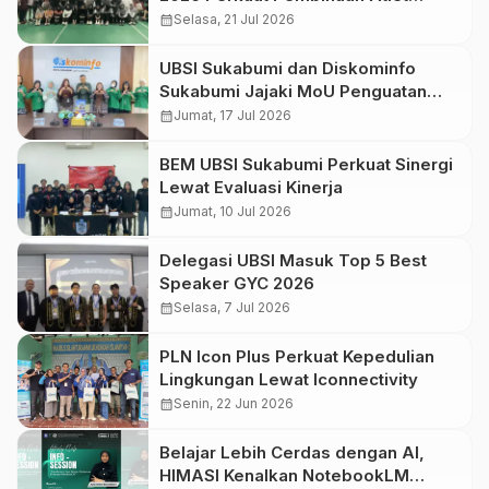
Bulutangkis Mahasiswa
calendar_month
Selasa, 21 Jul 2026
UBSI Sukabumi dan Diskominfo
Sukabumi Jajaki MoU Penguatan
Karier Mahasiswa
calendar_month
Jumat, 17 Jul 2026
BEM UBSI Sukabumi Perkuat Sinergi
Lewat Evaluasi Kinerja
calendar_month
Jumat, 10 Jul 2026
Delegasi UBSI Masuk Top 5 Best
Speaker GYC 2026
calendar_month
Selasa, 7 Jul 2026
PLN Icon Plus Perkuat Kepedulian
Lingkungan Lewat Iconnectivity
calendar_month
Senin, 22 Jun 2026
Belajar Lebih Cerdas dengan AI,
HIMASI Kenalkan NotebookLM