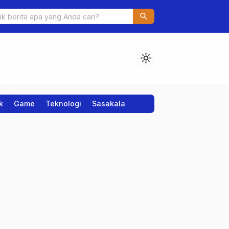
jar Asyik untuk Mahasiswa Produktif dan Anti Stres
search
light_mode
k
Game
Teknologi
Sasakala