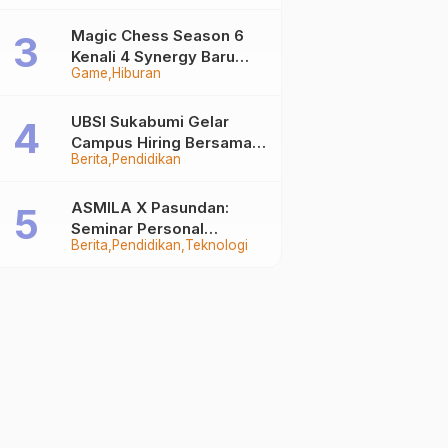
Auto Stand Out
Magic Chess Season 6
Kenali 4 Synergy Baru
Game
Hiburan
Terkuat
UBSI Sukabumi Gelar
Campus Hiring Bersama
Berita
Pendidikan
PKSS, Buka Peluang Kerja
di BRI Group
ASMILA X Pasundan:
Seminar Personal
Berita
Pendidikan
Teknologi
Branding dan Kreativitas
Generasi Muda Bersama
SDKF