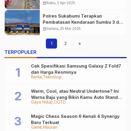
Sukabumi
calendar_month
Rabu, 2 Apr 2025
Polres Sukabumi Terapkan
Pembatasan Kendaraan Sumbu 3 di
Exit Tol Parungkuda untuk
calendar_month
Selasa, 25 Mar 2025
Kelancaran Mudik
1
2
»
TERPOPULER
Cek Spesifikasi Samsung Galaxy Z Fold7
dan Harga Resminya
Berita
Teknologi
Warm, Cool, atau Neutral Undertone? Ini
Warna Baju yang Bikin Kamu Auto Stand
Gaya Hidup
OOTD
Out
Magic Chess Season 6 Kenali 4 Synergy
Baru Terkuat
Game
Hiburan