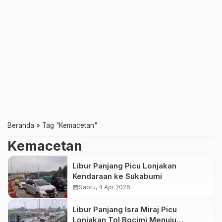
Beranda
»
Tag "Kemacetan"
Kemacetan
Libur Panjang Picu Lonjakan
Kendaraan ke Sukabumi
calendar_month
Sabtu, 4 Apr 2026
Libur Panjang Isra Miraj Picu
Lonjakan Tol Bocimi Menuju