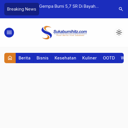
gital Marketing: Pilih
Gempa Bumi 5,7 SR Di Bayah
Perguruan
search
Breaking News
epat
Banten Terasa Hingga Ke Sukabumi
Mahasiswa
Kompeten
menu
light_mode
home
Berita
Bisnis
Kesehatan
Kuliner
OOTD
Wis