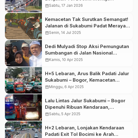
Sukabumi
calendar_month
Sabtu, 17 Jan 2026
Kemacetan Tak Surutkan Semangat!
Jalanan di Sukabumi Padat Merayap
Sambut Hari Pertama Masuk
calendar_month
Senin, 14 Jul 2025
Sekolah
Dedi Mulyadi Stop Aksi Pemungutan
Sumbangan di Jalan Nasional
Sukabumi, Ini Alasannya!
calendar_month
Kamis, 10 Apr 2025
H+5 Lebaran, Arus Balik Padati Jalur
Sukabumi – Bogor, Kemacetan
Mengular hingga 5 KM
calendar_month
Minggu, 6 Apr 2025
Lalu Lintas Jalur Sukabumi – Bogor
Dipenuhi Ribuan Kendaraan,
Kemacetan Tak Terhindarkan
calendar_month
Sabtu, 5 Apr 2025
Hingga Cibadak
H+2 Lebaran, Lonjakan Kendaraan
Padati Exit Tol Bocimi ke Arah