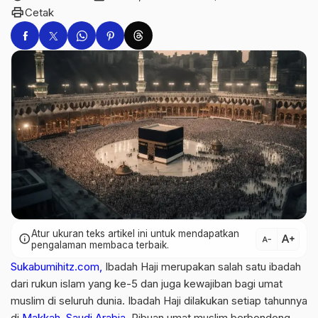
print
Cetak
Atur ukuran teks artikel ini untuk mendapatkan
text_increase
info
text_decrease
pengalaman membaca terbaik.
Sukabumihitz.com,
Ibadah Haji merupakan salah satu ibadah
dari rukun islam yang ke-5 dan juga kewajiban bagi umat
muslim di seluruh dunia. Ibadah Haji dilakukan setiap tahunnya
di
Makkah, Saudi Arabia
. Ribuan umat muslim berbondong-