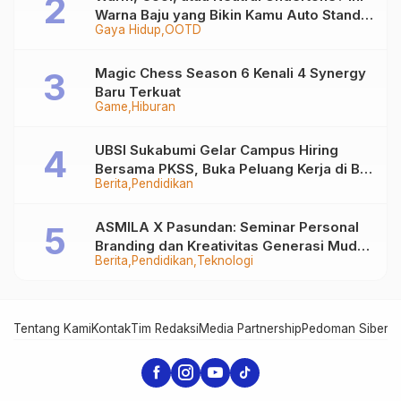
Warna Baju yang Bikin Kamu Auto Stand
Gaya Hidup
OOTD
Out
Magic Chess Season 6 Kenali 4 Synergy
Baru Terkuat
Game
Hiburan
UBSI Sukabumi Gelar Campus Hiring
Bersama PKSS, Buka Peluang Kerja di BRI
Berita
Pendidikan
Group
ASMILA X Pasundan: Seminar Personal
Branding dan Kreativitas Generasi Muda
Berita
Pendidikan
Teknologi
Bersama SDKF
Tentang Kami
Kontak
Tim Redaksi
Media Partnership
Pedoman Siber
In