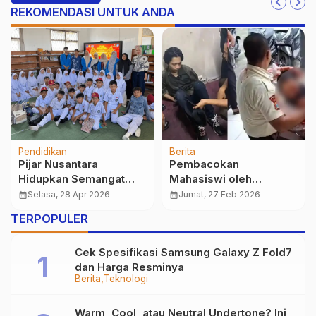
REKOMENDASI UNTUK ANDA
Pendidikan
Berita
Pijar Nusantara
Pembacokan
Hidupkan Semangat
Mahasiswi oleh
Nasionalisme Siswa SD
Mahasiswa Dipicu
calendar_month
Selasa, 28 Apr 2026
calendar_month
Jumat, 27 Feb 2026
Negeri 03 Sukamanah
Cemburu Asmara
TERPOPULER
Cek Spesifikasi Samsung Galaxy Z Fold7
dan Harga Resminya
Berita
Teknologi
Warm, Cool, atau Neutral Undertone? Ini