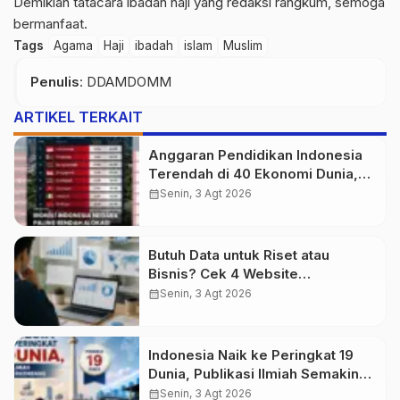
Demikian tatacara ibadah haji yang redaksi rangkum, semoga
bermanfaat.
Tags
Agama
Haji
ibadah
islam
Muslim
Penulis
: DDAMDOMM
ARTIKEL TERKAIT
Anggaran Pendidikan Indonesia
Terendah di 40 Ekonomi Dunia,
Tantangan Akses Pendidikan
calendar_month
Senin, 3 Agt 2026
Makin Besar
Butuh Data untuk Riset atau
Bisnis? Cek 4 Website
Terpercaya Ini
calendar_month
Senin, 3 Agt 2026
Indonesia Naik ke Peringkat 19
Dunia, Publikasi Ilmiah Semakin
Berkembang
calendar_month
Senin, 3 Agt 2026