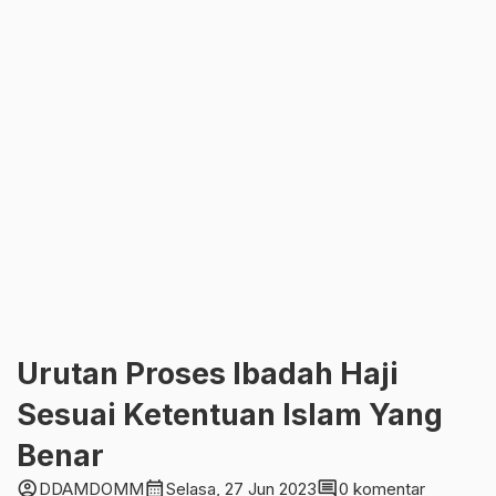
Urutan Proses Ibadah Haji
Sesuai Ketentuan Islam Yang
Benar
account_circle
calendar_month
comment
DDAMDOMM
Selasa, 27 Jun 2023
0 komentar