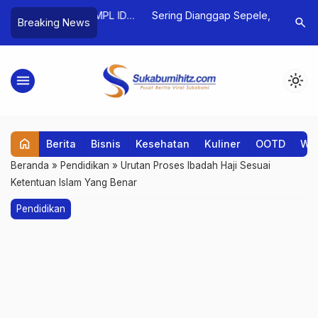
 Playoff MPL ID
Sering Dianggap Sepele, Berjemur
Dosen UB
search
Breaking News
 Panaskan Akhir
Pagi Ternyata Punya 8 Manfaat Luar
Digital D
Biasa
Pelatiha
menu
light_mode
home
Berita
Bisnis
Kesehatan
Kuliner
OOTD
Wis
Beranda
»
Pendidikan
»
Urutan Proses Ibadah Haji Sesuai
Ketentuan Islam Yang Benar
Pendidikan