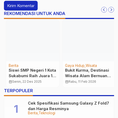
REKOMENDASI UNTUK ANDA
Berita
Gaya Hidup
Wisata
Siswi SMP Negeri 1 Kota
Bukit Kurma, Destinasi
Sukabumi Raih Juara 1
Wisata Alam Bernuansa
MHQ ASMILA X BSI
Sejuk di Sukabumi
calendar_month
Senin, 22 Des 2025
calendar_month
Rabu, 11 Feb 2026
FLASH 2025
…
TERPOPULER
Cek Spesifikasi Samsung Galaxy Z Fold7
dan Harga Resminya
Berita
Teknologi