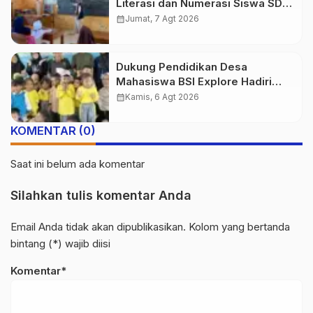
Literasi dan Numerasi Siswa SDN
Simpenan
calendar_month
Jumat, 7 Agt 2026
Dukung Pendidikan Desa
Mahasiswa BSI Explore Hadiri
Peresmian TK PGRI Al-Istiqomah
calendar_month
Kamis, 6 Agt 2026
Desa Gunung Batu
KOMENTAR (0)
Saat ini belum ada komentar
Silahkan tulis komentar Anda
Email Anda tidak akan dipublikasikan. Kolom yang bertanda
bintang (*) wajib diisi
Komentar*