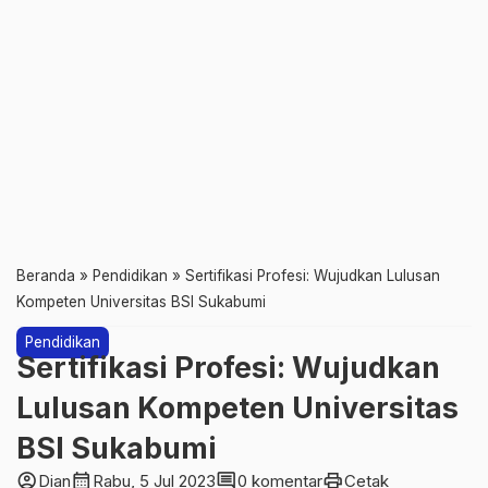
Beranda
»
Pendidikan
»
Sertifikasi Profesi: Wujudkan Lulusan
Kompeten Universitas BSI Sukabumi
Pendidikan
Sertifikasi Profesi: Wujudkan
Lulusan Kompeten Universitas
BSI Sukabumi
account_circle
calendar_month
comment
print
Dian
Rabu, 5 Jul 2023
0 komentar
Cetak