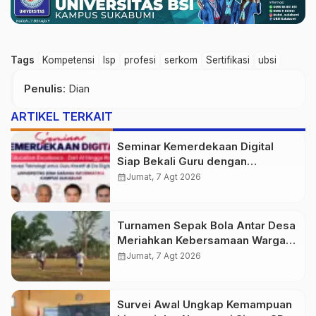
Tags
Kompetensi
lsp
profesi
serkom
Sertifikasi
ubsi
Penulis
: Dian
ARTIKEL TERKAIT
Seminar Kemerdekaan Digital
Siap Bekali Guru dengan
Wawasan AI hingga Robotika di
calendar_month
Jumat, 7 Agt 2026
Era Digital
Turnamen Sepak Bola Antar Desa
Meriahkan Kebersamaan Warga
Purwasedar
calendar_month
Jumat, 7 Agt 2026
Survei Awal Ungkap Kemampuan