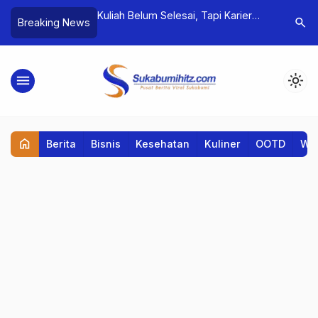
s Ditanamkan
Kuliah Belum Selesai, Tapi Karier
Aksi Duel Maut
search
Breaking News
t Petualangan
Sudah Mulai Disiapkan
Ditangkap Terk
Senjata Tajam
menu
light_mode
home
Berita
Bisnis
Kesehatan
Kuliner
OOTD
Wis