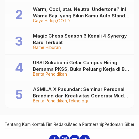
Warm, Cool, atau Neutral Undertone? Ini
Warna Baju yang Bikin Kamu Auto Stand
Gaya Hidup
OOTD
Out
Magic Chess Season 6 Kenali 4 Synergy
Baru Terkuat
Game
Hiburan
UBSI Sukabumi Gelar Campus Hiring
Bersama PKSS, Buka Peluang Kerja di BRI
Berita
Pendidikan
Group
ASMILA X Pasundan: Seminar Personal
Branding dan Kreativitas Generasi Muda
Berita
Pendidikan
Teknologi
Bersama SDKF
Tentang Kami
Kontak
Tim Redaksi
Media Partnership
Pedoman Siber
In