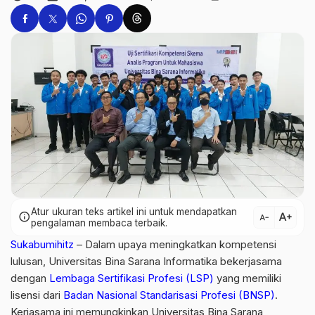
Atur ukuran teks artikel ini untuk mendapatkan
text_increase
info
text_decrease
pengalaman membaca terbaik.
Sukabumihitz
– Dalam upaya meningkatkan kompetensi
lulusan, Universitas Bina Sarana Informatika bekerjasama
dengan
Lembaga Sertifikasi Profesi (LSP)
yang memiliki
lisensi dari
Badan Nasional Standarisasi Profesi (BNSP)
.
Kerjasama ini memungkinkan Universitas Bina Sarana