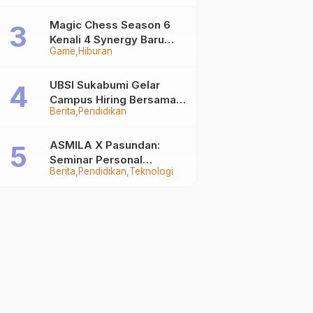
Auto Stand Out
Magic Chess Season 6
Kenali 4 Synergy Baru
Game
Hiburan
Terkuat
UBSI Sukabumi Gelar
Campus Hiring Bersama
Berita
Pendidikan
PKSS, Buka Peluang Kerja
di BRI Group
ASMILA X Pasundan:
Seminar Personal
Berita
Pendidikan
Teknologi
Branding dan Kreativitas
Generasi Muda Bersama
SDKF