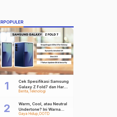
ERPOPULER
Cek Spesifikasi Samsung
Galaxy Z Fold7 dan Harga
Berita
Teknologi
Resminya
Warm, Cool, atau Neutral
Undertone? Ini Warna
Gaya Hidup
OOTD
Baju yang Bikin Kamu