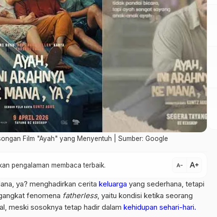
songan Film "Ayah" yang Menyentuh | Sumber: Google
text_increase
atkan pengalaman membaca terbaik.
text_decrease
Mana, ya? menghadirkan cerita
keluarga
yang sederhana, tetapi
ngangkat fenomena
fatherless
, yaitu kondisi ketika seorang
al, meski sosoknya tetap hadir dalam
kehidupan sehari-hari.