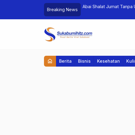
 Informatics? Ini yang Perlu
Abai Shalat Jumat Tanpa
Breaking News
home
Berita
Bisnis
Kesehatan
Kul