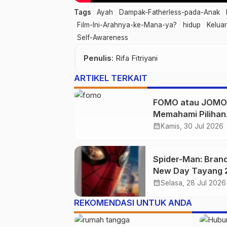
Tags
Ayah
Dampak-Fatherless-pada-Anak
Film-Ini-Arahnya-ke-Mana-ya?
hidup
Kelua
Self-Awareness
Penulis
: Rifa Fitriyani
ARTIKEL TERKAIT
FOMO atau JOMO
Memahami Pilihan
Gaya Hidup Digita
calendar_month
Kamis, 30 Jul 2026
Generasi Muda
Spider-Man: Bran
New Day Tayang 
Juli 2026
calendar_month
Selasa, 28 Jul 2026
REKOMENDASI UNTUK ANDA