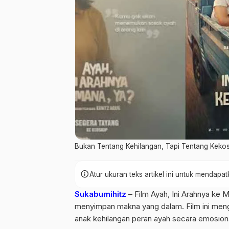
Bukan Tentang Kehilangan, Tapi Tentang Keko
info
Atur ukuran teks artikel ini untuk mendap
Sukabumihitz
– Film Ayah, Ini Arahnya ke 
menyimpan makna yang dalam. Film ini me
anak kehilangan peran ayah secara emosion