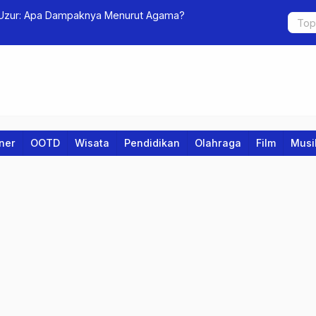
 Uzur: Apa Dampaknya Menurut Agama?
Seleksi Pa
Kekompaka
iner
OOTD
Wisata
Pendidikan
Olahraga
Film
Musi