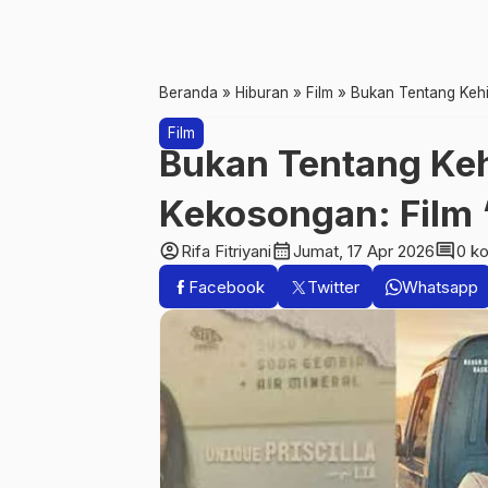
Beranda
»
Hiburan
»
Film
»
Bukan Tentang Kehi
Film
Bukan Tentang Keh
Kekosongan: Film
account_circle
calendar_month
comment
Rifa Fitriyani
Jumat, 17 Apr 2026
0 k
Facebook
Twitter
Whatsapp