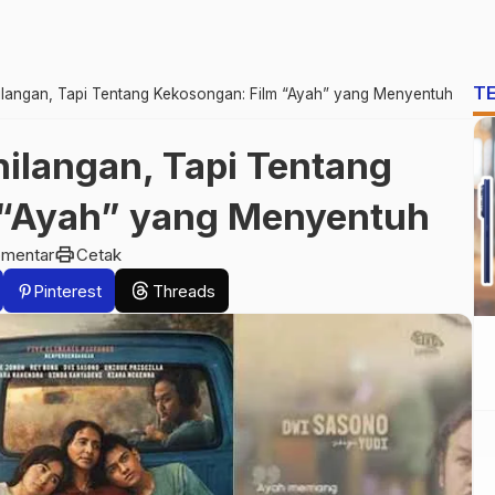
T
langan, Tapi Tentang Kekosongan: Film “Ayah” yang Menyentuh
ilangan, Tapi Tentang
 “Ayah” yang Menyentuh
print
omentar
Cetak
Pinterest
Threads