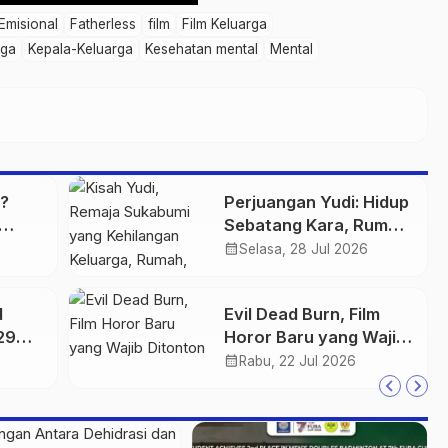
Emisional
Fatherless
film
Film Keluarga
rga
Kepala-Keluarga
Kesehatan mental
Mental
?
Perjuangan Yudi: Hidup
Sebatang Kara, Rumah
l
Roboh, Kini Berjuang
calendar_month
Selasa, 28 Jul 2026
Melawan Penyakit
d
Evil Dead Burn, Film
29
Horor Baru yang Wajib
Ditonton
calendar_month
Rabu, 22 Jul 2026