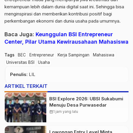
kemampuan lebih dalam dunia digital saat ini. Sehingga bisa
menginspirasi dan memberikan kontribusi positif bagi
perkembangan ekonomi dan dunia usaha pada umumnya.
Baca Juga:
Keunggulan BSI Entrepreneur
Center, Pilar Utama Kewirausahaan Mahasiswa
Tags
BEC
Entrepreneur
Kerja Sampingan
Mahasiswa
Universitas BSI
Usaha
Penulis
: LIL
ARTIKEL TERKAIT
BSI Explore 2026: UBSI Sukabumi
Menuju Desa Purwasedar
calendar_month
1 jam yang lalu
Lowongan Entry Level Minta