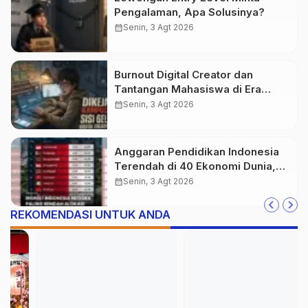
Pengalaman, Apa Solusinya?
calendar_month
Senin, 3 Agt 2026
Burnout Digital Creator dan
Tantangan Mahasiswa di Era
Digital
calendar_month
Senin, 3 Agt 2026
Anggaran Pendidikan Indonesia
Terendah di 40 Ekonomi Dunia,
Tantangan Akses Pendidikan
calendar_month
Senin, 3 Agt 2026
Makin Besar
REKOMENDASI UNTUK ANDA