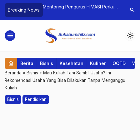
pi Berlebihan bagi
Mentoring Pengurus HIMASI Perkuat
Agent Kim
search
Breaking News
uh
Organisasi Digital
Episode, 
menu
light_mode
home
Berita
Bisnis
Kesehatan
Kuliner
OOTD
Wis
Beranda
»
Bisnis
»
Mau Kuliah Tapi Sambil Usaha? Ini
Rekomendasi Usaha Yang Bisa Dilakukan Tanpa Menganggu
Kuliah
Bisnis
Pendidikan