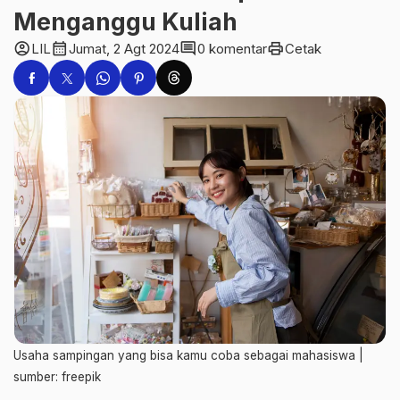
Menganggu Kuliah
account_circle
calendar_month
comment
print
LIL
Jumat, 2 Agt 2024
0 komentar
Cetak
Usaha sampingan yang bisa kamu coba sebagai mahasiswa |
sumber: freepik