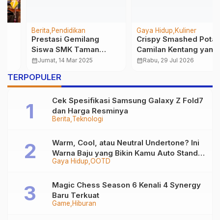
Berita
Pendidikan
Gaya Hidup
Kuliner
Prestasi Gemilang
Crispy Smashed Potato,
Siswa SMK Taman
Camilan Kentang yang
Siswa Cibadak di
Mudah Dibuat
calendar_month
Jumat, 14 Mar 2025
calendar_month
Rabu, 29 Jul 2026
Olimpiade Akuntansi
…
TERPOPULER
2025
Cek Spesifikasi Samsung Galaxy Z Fold7
dan Harga Resminya
Berita
Teknologi
Warm, Cool, atau Neutral Undertone? Ini
Warna Baju yang Bikin Kamu Auto Stand
Gaya Hidup
OOTD
Out
Magic Chess Season 6 Kenali 4 Synergy
Baru Terkuat
Game
Hiburan