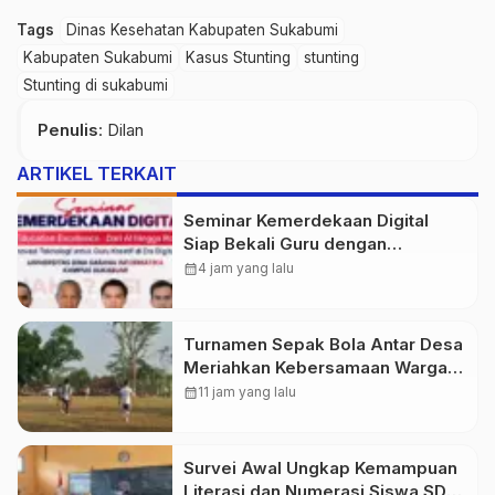
Tags
Dinas Kesehatan Kabupaten Sukabumi
Kabupaten Sukabumi
Kasus Stunting
stunting
Stunting di sukabumi
Penulis
: Dilan
ARTIKEL TERKAIT
Seminar Kemerdekaan Digital
Siap Bekali Guru dengan
Wawasan AI hingga Robotika di
calendar_month
4 jam yang lalu
Era Digital
Turnamen Sepak Bola Antar Desa
Meriahkan Kebersamaan Warga
Purwasedar
calendar_month
11 jam yang lalu
Survei Awal Ungkap Kemampuan
Literasi dan Numerasi Siswa SDN