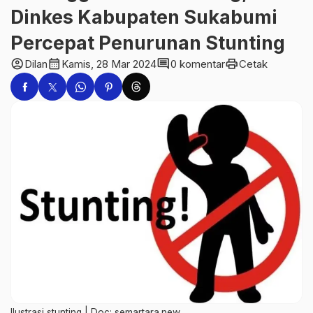
Dinkes Kabupaten Sukabumi
Percepat Penurunan Stunting
account_circle
calendar_month
comment
print
Dilan
Kamis, 28 Mar 2024
0 komentar
Cetak
Ilustrasi stunting | Doc: semartara.new