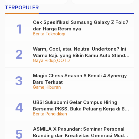
untuk Mahasiswa dan
TERPOPULER
Fresh Graduate Prodi
Sistem Informasi
Cek Spesifikasi Samsung Galaxy Z Fold7
Akuntansi
dan Harga Resminya
Berita
Teknologi
Warm, Cool, atau Neutral Undertone? Ini
Warna Baju yang Bikin Kamu Auto Stand
Gaya Hidup
OOTD
Out
Magic Chess Season 6 Kenali 4 Synergy
Baru Terkuat
Game
Hiburan
UBSI Sukabumi Gelar Campus Hiring
Bersama PKSS, Buka Peluang Kerja di BRI
Berita
Pendidikan
Group
ASMILA X Pasundan: Seminar Personal
Branding dan Kreativitas Generasi Muda