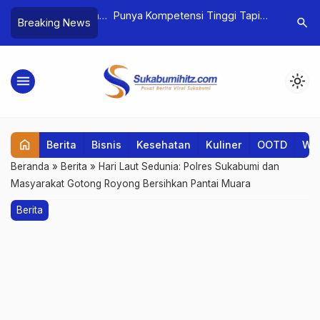
g Dua Kali setelah
Punya Kompetensi Tinggi Tapi
Takut Gag
search
Breaking News
…
er di Ciaul
Gagal Wawancara? Mungkin Ini
Sebelum M
Penyebabnya!
menu
light_mode
home
Berita
Bisnis
Kesehatan
Kuliner
OOTD
Wis
Beranda
»
Berita
»
Hari Laut Sedunia: Polres Sukabumi dan
Masyarakat Gotong Royong Bersihkan Pantai Muara
Berita