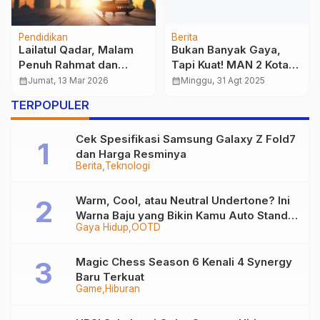
Pendidikan
Berita
Lailatul Qadar, Malam
Bukan Banyak Gaya,
Penuh Rahmat dan
Tapi Kuat! MAN 2 Kota
Ampunan
Sukabumi C Sabet
calendar_month
Jumat, 13 Mar 2026
calendar_month
Minggu, 31 Agt 2025
Juara Utama 2
TERPOPULER
Cek Spesifikasi Samsung Galaxy Z Fold7
dan Harga Resminya
Berita
Teknologi
Warm, Cool, atau Neutral Undertone? Ini
Warna Baju yang Bikin Kamu Auto Stand
Gaya Hidup
OOTD
Out
Magic Chess Season 6 Kenali 4 Synergy
Baru Terkuat
Game
Hiburan