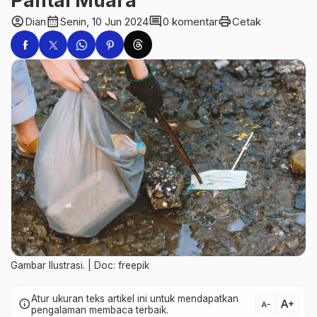
Pantai Muara
account_circle
calendar_month
comment
print
Dian
Senin, 10 Jun 2024
0 komentar
Cetak
Gambar Ilustrasi. | Doc: freepik
Atur ukuran teks artikel ini untuk mendapatkan
text_increase
info
text_decrease
pengalaman membaca terbaik.