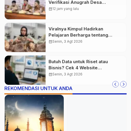
Verifikasi Anugrah Desa
Mubarokah 2026
calendar_month
12 jam yang lalu
Viralnya Kimpul Hadirkan
Pelajaran Berharga tentang
Pangan Lokal Indonesia
calendar_month
Senin, 3 Agt 2026
Butuh Data untuk Riset atau
Bisnis? Cek 4 Website
Terpercaya Ini
calendar_month
Senin, 3 Agt 2026
REKOMENDASI UNTUK ANDA