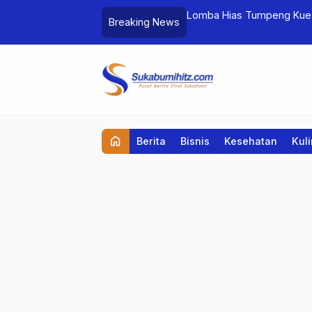
enjelasannya
Lomba Hias Tumpeng Kue Tradisional 
Breaking News
home
Berita
Bisnis
Kesehatan
Kul