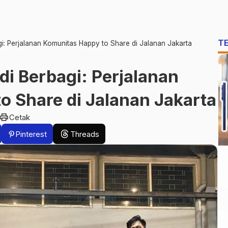
T
i: Perjalanan Komunitas Happy to Share di Jalanan Jakarta
i Berbagi: Perjalanan
o Share di Jalanan Jakarta
print
Cetak
Pinterest
Threads