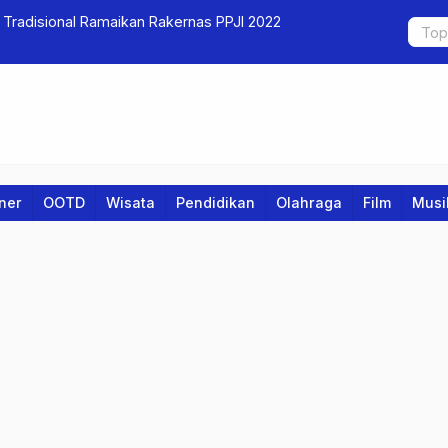
Ramaikan Rakernas PPJI 2022
BSI Career Center UBSI
Kampus Bogor
iner
OOTD
Wisata
Pendidikan
Olahraga
Film
Musi