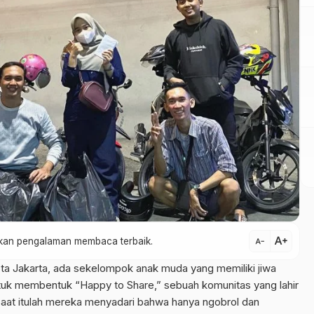
text_increase
atkan pengalaman membaca terbaik.
text_decrease
ta Jakarta, ada sekelompok anak muda yang memiliki jiwa
ntuk membentuk “Happy to Share,” sebuah komunitas yang lahir
aat itulah mereka menyadari bahwa hanya ngobrol dan