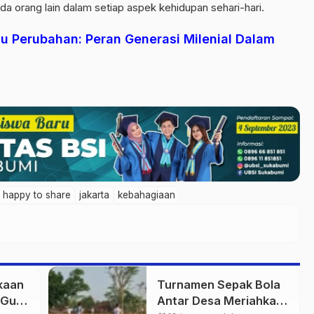
orang lain dalam setiap aspek kehidupan sehari-hari.
 Perubahan: Peran Generasi Milenial Dalam
happy to share
jakarta
kebahagiaan
kaan
Turnamen Sepak Bola
i Guru
Antar Desa Meriahkan