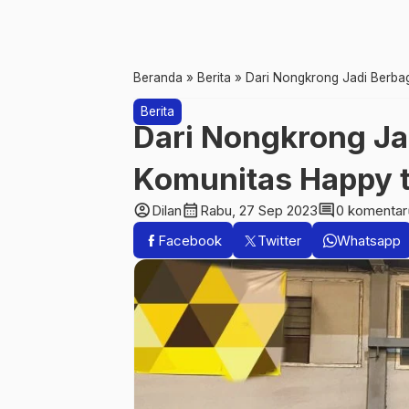
Beranda
»
Berita
»
Dari Nongkrong Jadi Berbag
Berita
Dari Nongkrong Jad
Komunitas Happy t
account_circle
calendar_month
comment
Dilan
Rabu, 27 Sep 2023
0 komentar
Facebook
Twitter
Whatsapp