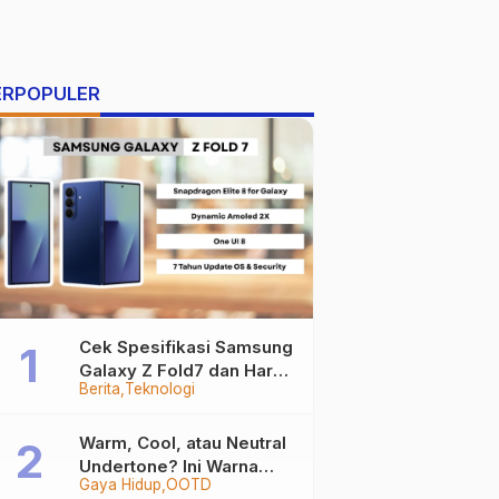
ERPOPULER
Cek Spesifikasi Samsung
Galaxy Z Fold7 dan Harga
Berita
Teknologi
Resminya
Warm, Cool, atau Neutral
Undertone? Ini Warna
Gaya Hidup
OOTD
Baju yang Bikin Kamu