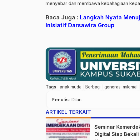
menyebar dan membawa kebahagiaan kepada 
Baca Juga :
Langkah Nyata Menuju
Inisiatif Darsawira Group
Tags
anak muda
Berbagi
generasi milenial
Penulis
: Dilan
ARTIKEL TERKAIT
Seminar Kemerde
Digital Siap Bekal