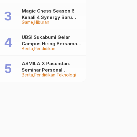
Auto Stand Out
Magic Chess Season 6
Kenali 4 Synergy Baru
Game
Hiburan
Terkuat
UBSI Sukabumi Gelar
Campus Hiring Bersama
Berita
Pendidikan
PKSS, Buka Peluang Kerja
di BRI Group
ASMILA X Pasundan:
Seminar Personal
Berita
Pendidikan
Teknologi
Branding dan Kreativitas
Generasi Muda Bersama
SDKF