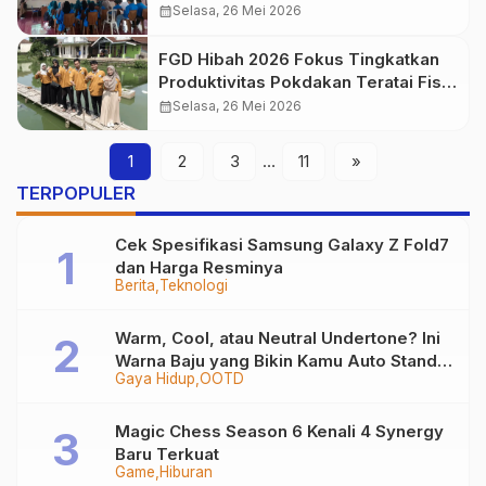
untuk Tingkatkan Daya Saing UMKM
calendar_month
Selasa, 26 Mei 2026
Cikundul
FGD Hibah 2026 Fokus Tingkatkan
Produktivitas Pokdakan Teratai Fish
Farm
calendar_month
Selasa, 26 Mei 2026
1
2
3
…
11
»
TERPOPULER
Cek Spesifikasi Samsung Galaxy Z Fold7
dan Harga Resminya
Berita
Teknologi
Warm, Cool, atau Neutral Undertone? Ini
Warna Baju yang Bikin Kamu Auto Stand
Gaya Hidup
OOTD
Out
Magic Chess Season 6 Kenali 4 Synergy
Baru Terkuat
Game
Hiburan