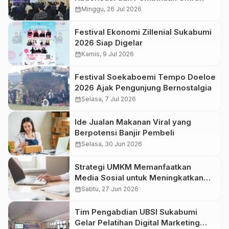
calendar_month
Minggu, 26 Jul 2026
Festival Ekonomi Zillenial Sukabumi
2026 Siap Digelar
calendar_month
Kamis, 9 Jul 2026
Festival Soekaboemi Tempo Doeloe
2026 Ajak Pengunjung Bernostalgia
calendar_month
Selasa, 7 Jul 2026
Ide Jualan Makanan Viral yang
Berpotensi Banjir Pembeli
calendar_month
Selasa, 30 Jun 2026
Strategi UMKM Memanfaatkan
Media Sosial untuk Meningkatkan
Penjualan, Omzet Bisa Naik!
calendar_month
Sabtu, 27 Jun 2026
Tim Pengabdian UBSI Sukabumi
Gelar Pelatihan Digital Marketing