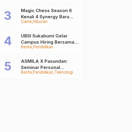
Auto Stand Out
Magic Chess Season 6
Kenali 4 Synergy Baru
Game
Hiburan
Terkuat
UBSI Sukabumi Gelar
Campus Hiring Bersama
Berita
Pendidikan
PKSS, Buka Peluang Kerja
di BRI Group
ASMILA X Pasundan:
Seminar Personal
Berita
Pendidikan
Teknologi
Branding dan Kreativitas
Generasi Muda Bersama
SDKF