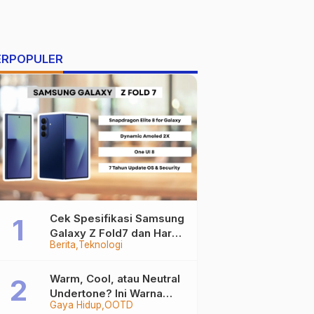
ERPOPULER
Cek Spesifikasi Samsung
Galaxy Z Fold7 dan Harga
Berita
Teknologi
Resminya
Warm, Cool, atau Neutral
Undertone? Ini Warna
Gaya Hidup
OOTD
Baju yang Bikin Kamu