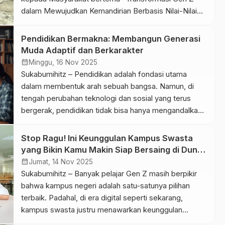
dalam Mewujudkan Kemandirian Berbasis Nilai-Nilai
Pancasila” pada (16/11/2025). Kegiatan berlangsung di
RW 8, Kelurahan Cibereum Hilir, Kota Sukabumi.
Pendidikan Bermakna: Membangun Generasi
Program ini menjadi bagian dari mata kuliah Pancasila
Muda Adaptif dan Berkarakter
berbasis Project-Based Learning yang dibimbing
calendar_month
Minggu, 16 Nov 2025
Resti Yulistria. Feddy Febriansyah (Edo) sebagai
Sukabumihitz – Pendidikan adalah fondasi utama
ketua, […]
dalam membentuk arah sebuah bangsa. Namun, di
tengah perubahan teknologi dan sosial yang terus
bergerak, pendidikan tidak bisa hanya mengandalkan
kemampuan akademik. Generasi muda kini dituntut
untuk berpikir kritis, cepat beradaptasi, dan memiliki
Stop Ragu! Ini Keunggulan Kampus Swasta
karakter yang kuat. Karena itu, pendidikan harus
yang Bikin Kamu Makin Siap Bersaing di Dunia
kembali pada esensi utamanya: membantu manusia
Kerja
calendar_month
Jumat, 14 Nov 2025
berkembang secara utuh. […]
Sukabumihitz – Banyak pelajar Gen Z masih berpikir
bahwa kampus negeri adalah satu-satunya pilihan
terbaik. Padahal, di era digital seperti sekarang,
kampus swasta justru menawarkan keunggulan
kompetitif yang semakin dibutuhkan industri. Kampus