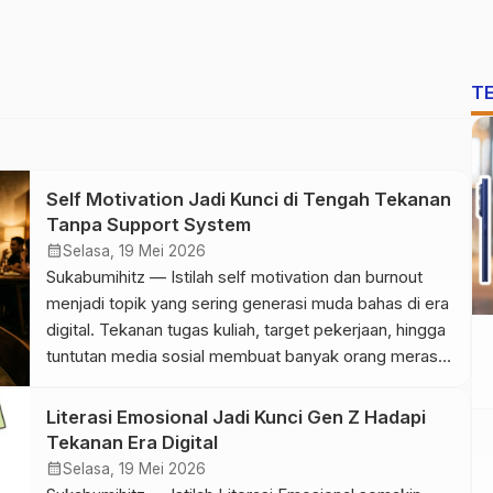
T
Self Motivation Jadi Kunci di Tengah Tekanan
Tanpa Support System
calendar_month
Selasa, 19 Mei 2026
Sukabumihitz — Istilah self motivation dan burnout
menjadi topik yang sering generasi muda bahas di era
digital. Tekanan tugas kuliah, target pekerjaan, hingga
tuntutan media sosial membuat banyak orang merasa
lelah secara mental. Situasi tersebut semakin berat
ketika seseorang harus menghadapi semuanya tanpa
Literasi Emosional Jadi Kunci Gen Z Hadapi
support system yang kuat. Di tengah kondisi itu,
Tekanan Era Digital
kemampuan menjaga motivasi diri […]
calendar_month
Selasa, 19 Mei 2026