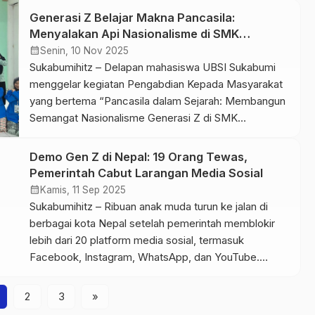
swasta, khususnya di Jakarta, hadir dengan sistem
Generasi Z Belajar Makna Pancasila:
pembelajaran yang lebih fleksibel, inovatif, dan dekat
Menyalakan Api Nasionalisme di SMK
dengan kebutuhan pasar kerja modern. Berikut 5
Azzainiyah
calendar_month
Senin, 10 Nov 2025
keunggulan kampus […]
Sukabumihitz – Delapan mahasiswa UBSI Sukabumi
menggelar kegiatan Pengabdian Kepada Masyarakat
yang bertema “Pancasila dalam Sejarah: Membangun
Semangat Nasionalisme Generasi Z di SMK
Azzainiyah Sukabumi.” Acara ini berlangsung pada
(6/11) mulai pukul 08.00-10.00 WIB di SMK
Demo Gen Z di Nepal: 19 Orang Tewas,
Azzainiyyah, berlokasi di Jl. KHM Zezen ZA Nagrog
Pemerintah Cabut Larangan Media Sosial
Sinar Barokah, Perbawati, Kabupaten Sukabumi, Jawa
calendar_month
Kamis, 11 Sep 2025
Barat. Menghidupkan Nilai Pancasila di […]
Sukabumihitz – Ribuan anak muda turun ke jalan di
berbagai kota Nepal setelah pemerintah memblokir
lebih dari 20 platform media sosial, termasuk
Facebook, Instagram, WhatsApp, dan YouTube.
Mereka menuntut pencabutan larangan tersebut
sekaligus menekan pemerintah agar segera
2
3
»
memberantas korupsi. Bentrokan Menelan Korban