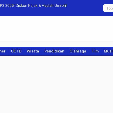
2 2025: Diskon Pajak & Hadiah Umroh!
Seminar En
Wiramuda 
iner
OOTD
Wisata
Pendidikan
Olahraga
Film
Musi