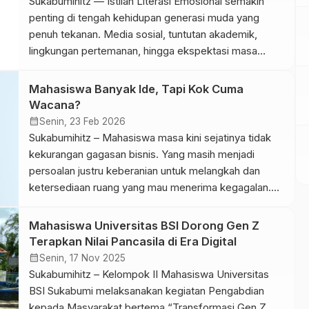
Sukabumihitz — Istilah Literasi Emosional semakin
penting di tengah kehidupan generasi muda yang
penuh tekanan. Media sosial, tuntutan akademik,
lingkungan pertemanan, hingga ekspektasi masa
depan sering memengaruhi kondisi emosional Gen Z.
Sayangnya, masih banyak anak muda yang kesulitan
Mahasiswa Banyak Ide, Tapi Kok Cuma
memahami dan mengelola emosinya sendiri sehingga
Wacana?
stres, overthinking, hingga burnout semakin sering
calendar_month
Senin, 23 Feb 2026
terjadi. Di era digital saat […]
Sukabumihitz – Mahasiswa masa kini sejatinya tidak
kekurangan gagasan bisnis. Yang masih menjadi
persoalan justru keberanian untuk melangkah dan
ketersediaan ruang yang mau menerima kegagalan.
Kalimat yang kerap terdengar pun hampir selalu sama:
“Idenya sudah ada, Pak… tapi bingung mulainya dari
Mahasiswa Universitas BSI Dorong Gen Z
mana.” Ada pula yang lebih lugas mengakui, “Takut
Terapkan Nilai Pancasila di Era Digital
salah.” Persoalan ini bukan soal kemalasan. […]
calendar_month
Senin, 17 Nov 2025
Sukabumihitz – Kelompok II Mahasiswa Universitas
BSI Sukabumi melaksanakan kegiatan Pengabdian
kepada Masyarakat bertema “Transformasi Gen Z