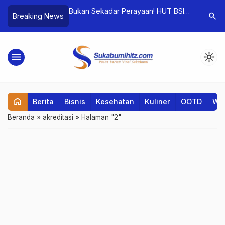
aih Penghargaan
Bukan Sekadar Perayaan! HUT BSI
Valorant
search
Breaking News
ndonesia
ke-38 Tegaskan Komitmen Hadapi
Tantang S
Era Digital
menu
light_mode
home
Berita
Bisnis
Kesehatan
Kuliner
OOTD
Wis
Beranda
»
akreditasi
»
Halaman "2"