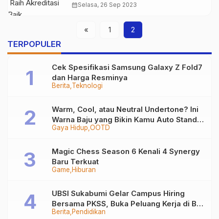
calendar_month
Selasa, 26 Sep 2023
«
1
2
TERPOPULER
Cek Spesifikasi Samsung Galaxy Z Fold7
dan Harga Resminya
Berita
Teknologi
Warm, Cool, atau Neutral Undertone? Ini
Warna Baju yang Bikin Kamu Auto Stand
Gaya Hidup
OOTD
Out
Magic Chess Season 6 Kenali 4 Synergy
Baru Terkuat
Game
Hiburan
UBSI Sukabumi Gelar Campus Hiring
Bersama PKSS, Buka Peluang Kerja di BRI
Berita
Pendidikan
Group