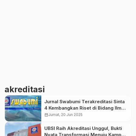
akreditasi
Jurnal Swabumi Terakreditasi Sinta
4 Kembangkan Riset di Bidang Ilmu
Komputer dan Sosial
calendar_month
Jumat, 20 Jun 2025
UBSI Raih Akreditasi Unggul, Bukti
Nyata Transformasi Menuju Kampus