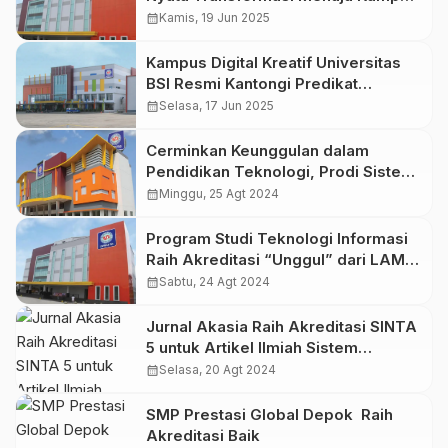
Masa Depan
calendar_month
Kamis, 19 Jun 2025
Kampus Digital Kreatif Universitas
BSI Resmi Kantongi Predikat
Akreditasi Unggul dari BAN-PT
calendar_month
Selasa, 17 Jun 2025
Cerminkan Keunggulan dalam
Pendidikan Teknologi, Prodi Sistem
Informasi Universitas BSI Raih
calendar_month
Minggu, 25 Agt 2024
Akreditasi Unggul
Program Studi Teknologi Informasi
Raih Akreditasi “Unggul” dari LAM
INFOKOM
calendar_month
Sabtu, 24 Agt 2024
Jurnal Akasia Raih Akreditasi SINTA
5 untuk Artikel Ilmiah Sistem
Informasi Akuntansi
calendar_month
Selasa, 20 Agt 2024
SMP Prestasi Global Depok Raih
Akreditasi Baik