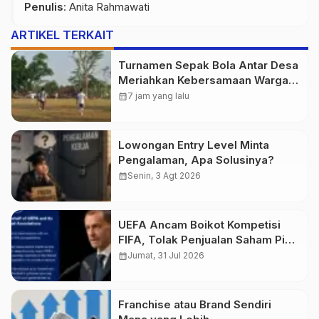
Penulis
: Anita Rahmawati
ARTIKEL TERKAIT
Turnamen Sepak Bola Antar Desa
Meriahkan Kebersamaan Warga
Purwasedar
calendar_month
7 jam yang lalu
Lowongan Entry Level Minta
Pengalaman, Apa Solusinya?
calendar_month
Senin, 3 Agt 2026
UEFA Ancam Boikot Kompetisi
FIFA, Tolak Penjualan Saham Piala
Dunia
calendar_month
Jumat, 31 Jul 2026
Franchise atau Brand Sendiri