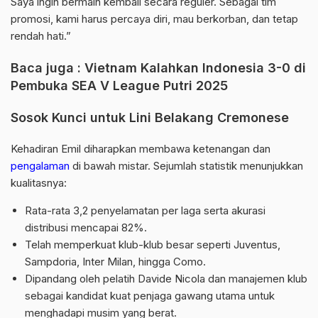
Saya ingin bermain kembali secara reguler. Sebagai tim
promosi, kami harus percaya diri, mau berkorban, dan tetap
rendah hati.”
Baca juga :
Vietnam Kalahkan Indonesia 3-0 di
Pembuka SEA V League Putri 2025
Sosok Kunci untuk Lini Belakang Cremonese
Kehadiran Emil diharapkan membawa ketenangan dan
pengalaman
di bawah mistar. Sejumlah statistik menunjukkan
kualitasnya:
Rata-rata 3,2 penyelamatan per laga serta akurasi
distribusi
mencapai 82%.
Telah memperkuat klub-klub besar seperti
Juventus
,
Sampdoria
,
Inter Milan
, hingga
Como.
Dipandang oleh pelatih Davide Nicola dan
manajemen
klub
sebagai kandidat kuat penjaga gawang utama untuk
menghadapi musim yang berat.