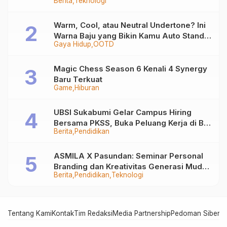
Berita
Teknologi
Warm, Cool, atau Neutral Undertone? Ini
Warna Baju yang Bikin Kamu Auto Stand
Gaya Hidup
OOTD
Out
Magic Chess Season 6 Kenali 4 Synergy
Baru Terkuat
Game
Hiburan
UBSI Sukabumi Gelar Campus Hiring
Bersama PKSS, Buka Peluang Kerja di BRI
Berita
Pendidikan
Group
ASMILA X Pasundan: Seminar Personal
Branding dan Kreativitas Generasi Muda
Berita
Pendidikan
Teknologi
Bersama SDKF
Tentang Kami
Kontak
Tim Redaksi
Media Partnership
Pedoman Siber
In