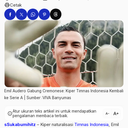
print
Cetak
Emil Audero Gabung Cremonese: Kiper Timnas Indonesia Kembali
ke Serie A | Sumber :VIVA Banyumas
Atur ukuran teks artikel ini untuk mendapatkan
text_increase
info
text_decrease
pengalaman membaca terbaik.
sSukabumihitz
– Kiper naturalisasi
Timnas Indonesia
, Emil