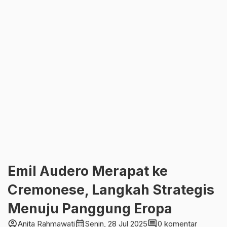
Emil Audero Merapat ke
Cremonese, Langkah Strategis
Menuju Panggung Eropa
account_circle
calendar_month
comment
Anita Rahmawati
Senin, 28 Jul 2025
0 komentar