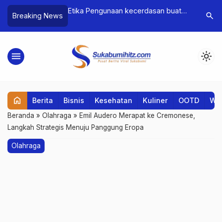
mrograman Penting
Etika Pengunaan kecerdasan buatan
Pelatihan 
search
Breaking News
urity: Python, C, dan
: Perlu adanya tinjauan
Modal Tah
Hadapi Du
menu
light_mode
home
Berita
Bisnis
Kesehatan
Kuliner
OOTD
Wis
Beranda
»
Olahraga
»
Emil Audero Merapat ke Cremonese,
Langkah Strategis Menuju Panggung Eropa
Olahraga