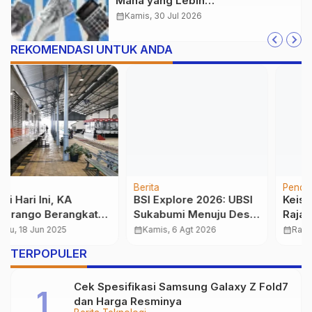
Mana yang Lebih
Menguntungkan?
calendar_month
Kamis, 30 Jul 2026
REKOMENDASI UNTUK ANDA
Berita
Pendidikan
BSI Explore 2026: UBSI
Keistimewaan Bulan
Sukabumi Menuju Desa
Rajab dalam Perspektif
Purwasedar
Al-Qur’an dan Hadits
calendar_month
Kamis, 6 Agt 2026
calendar_month
Rabu, 24 Des 2025
…
TERPOPULER
Cek Spesifikasi Samsung Galaxy Z Fold7
dan Harga Resminya