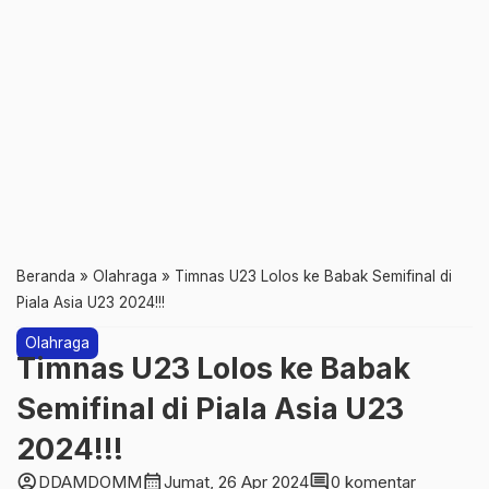
Beranda
»
Olahraga
»
Timnas U23 Lolos ke Babak Semifinal di
Piala Asia U23 2024!!!
Olahraga
Timnas U23 Lolos ke Babak
Semifinal di Piala Asia U23
2024!!!
account_circle
calendar_month
comment
DDAMDOMM
Jumat, 26 Apr 2024
0 komentar