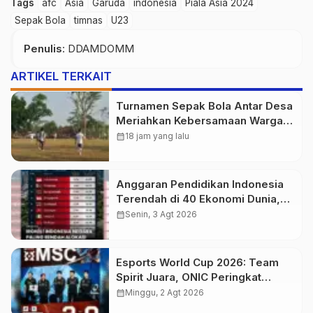
Tags
afc
Asia
Garuda
indonesia
Piala Asia 2024
Sepak Bola
timnas
U23
Penulis
: DDAMDOMM
ARTIKEL TERKAIT
Turnamen Sepak Bola Antar Desa
Meriahkan Kebersamaan Warga
Purwasedar
calendar_month
18 jam yang lalu
Anggaran Pendidikan Indonesia
Terendah di 40 Ekonomi Dunia,
Tantangan Akses Pendidikan
calendar_month
Senin, 3 Agt 2026
Makin Besar
Esports World Cup 2026: Team
Spirit Juara, ONIC Peringkat
Ketiga
calendar_month
Minggu, 2 Agt 2026