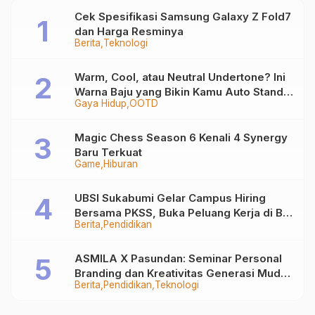
Cek Spesifikasi Samsung Galaxy Z Fold7
dan Harga Resminya
Berita
Teknologi
Warm, Cool, atau Neutral Undertone? Ini
Warna Baju yang Bikin Kamu Auto Stand
Gaya Hidup
OOTD
Out
Magic Chess Season 6 Kenali 4 Synergy
Baru Terkuat
Game
Hiburan
UBSI Sukabumi Gelar Campus Hiring
Bersama PKSS, Buka Peluang Kerja di BRI
Berita
Pendidikan
Group
ASMILA X Pasundan: Seminar Personal
Branding dan Kreativitas Generasi Muda
Berita
Pendidikan
Teknologi
Bersama SDKF