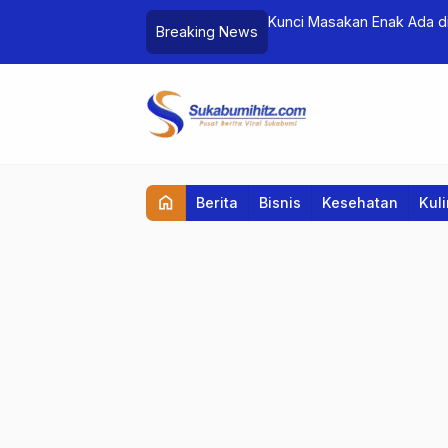
nformasi untuk Generasi Digital
Kunci Masakan Enak Ada di
Breaking News
home
Berita
Bisnis
Kesehatan
Kul