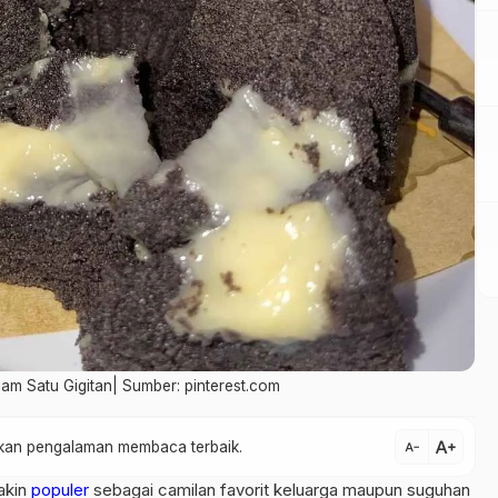
lam Satu Gigitan| Sumber: pinterest.com
text_increase
atkan pengalaman membaca terbaik.
text_decrease
akin
populer
sebagai camilan favorit keluarga maupun suguhan