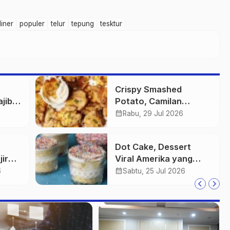
liner
populer
telur
tepung
tesktur
Crispy Smashed
jib
Potato, Camilan
liner
Kentang yang Mudah
calendar_month
Rabu, 29 Jul 2026
Dibuat
Dot Cake, Dessert
ir
Viral Amerika yang
Mudah Kamu Buat di
calendar_month
6
Sabtu, 25 Jul 2026
Rumah