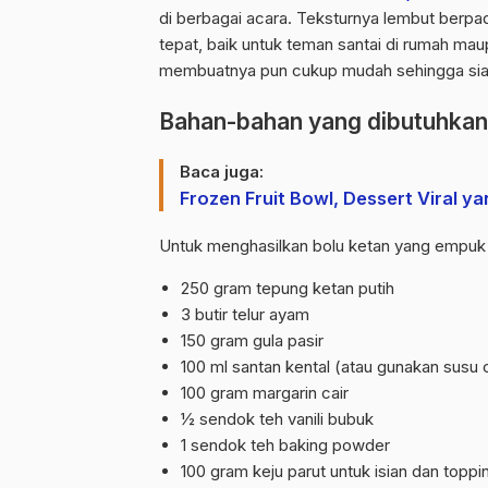
di berbagai acara. Teksturnya lembut berpadu
tepat, baik untuk teman santai di rumah ma
membuatnya pun cukup mudah sehingga sia
Bahan-bahan yang dibutuhkan
Baca juga:
Frozen Fruit Bowl, Dessert Viral 
Untuk menghasilkan bolu ketan yang empuk 
250 gram
tepung
ketan putih
3 butir
telur
ayam
150 gram gula pasir
100 ml santan kental (atau gunakan susu ca
100 gram margarin cair
½ sendok teh vanili bubuk
1 sendok teh baking powder
100 gram keju parut untuk isian dan toppi