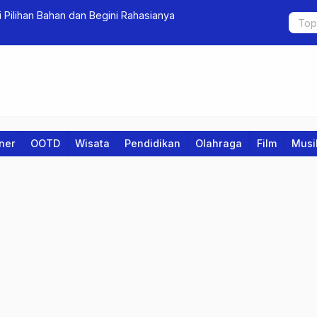
 Pilihan Bahan dan Begini Rahasianya
Ratusan Ma
Bertahap
iner
OOTD
Wisata
Pendidikan
Olahraga
Film
Musi