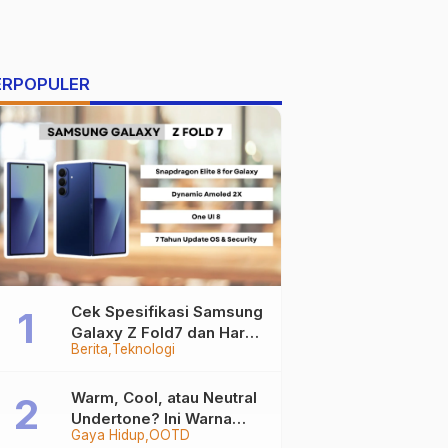
ERPOPULER
Cek Spesifikasi Samsung
Galaxy Z Fold7 dan Harga
Berita
Teknologi
Resminya
Warm, Cool, atau Neutral
Undertone? Ini Warna
Gaya Hidup
OOTD
Baju yang Bikin Kamu