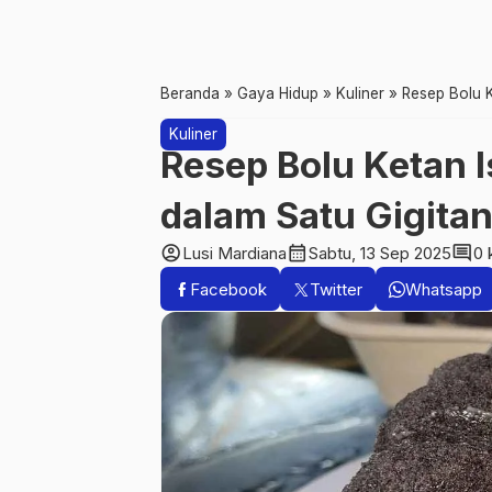
Beranda
»
Gaya Hidup
»
Kuliner
»
Resep Bolu K
Kuliner
Resep Bolu Ketan I
dalam Satu Gigita
account_circle
calendar_month
comment
Lusi Mardiana
Sabtu, 13 Sep 2025
0 
Facebook
Twitter
Whatsapp