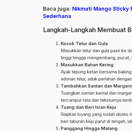
Baca juga:
Nikmati Mango Sticky 
Sederhana
Langkah-Langkah Membuat Bol
Kocok Telur dan Gula
Masukkan telur dan
gula
pasir ke d
tinggi hingga mengembang, pucat, d
Masukkan Bahan Kering
Ayak tepung ketan bersama baking 
adonan telur, aduk perlahan denga
Tambahkan Santan dan Margari
Tuangkan santan kental dan margar
tercampur rata dan
teksturnya
lemb
Tuang dan Beri Isian Keju
Siapkan loyang yang sudah dioles m
beri taburan keju parut di tengah, l
Panggang Hingga Matang