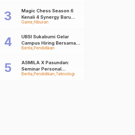
Auto Stand Out
Magic Chess Season 6
Kenali 4 Synergy Baru
Game
Hiburan
Terkuat
UBSI Sukabumi Gelar
Campus Hiring Bersama
Berita
Pendidikan
PKSS, Buka Peluang Kerja
di BRI Group
ASMILA X Pasundan:
Seminar Personal
Berita
Pendidikan
Teknologi
Branding dan Kreativitas
Generasi Muda Bersama
SDKF