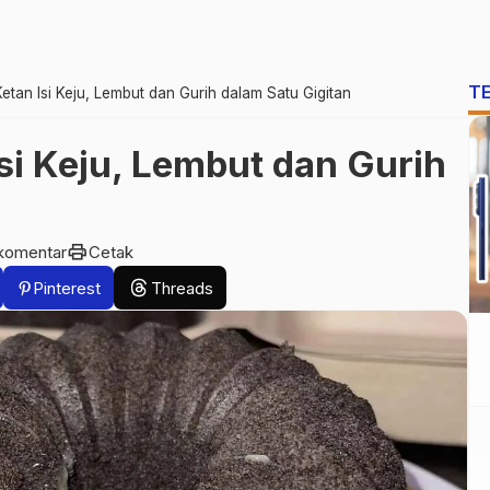
T
etan Isi Keju, Lembut dan Gurih dalam Satu Gigitan
si Keju, Lembut dan Gurih
n
print
komentar
Cetak
Pinterest
Threads