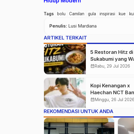
Hidup Modern
Tags
bolu
Camilan
gula
inspirasi
kue
ku
Penulis
: Lusi Mardiana
ARTIKEL TERKAIT
5 Restoran Hitz di
Sukabumi yang Wa
Masuk Wishlist Ku
calendar_month
Rabu, 29 Jul 2026
Kopi Kenangan x
Haechan NCT Banj
Antusiasme Fans
calendar_month
Minggu, 26 Jul 202
REKOMENDASI UNTUK ANDA