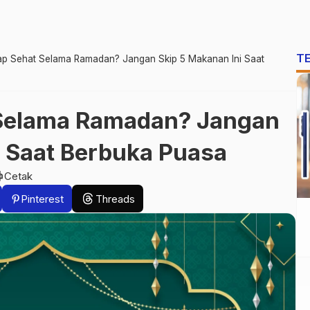
T
tap Sehat Selama Ramadan? Jangan Skip 5 Makanan Ini Saat
 Selama Ramadan? Jangan
i Saat Berbuka Puasa
nt
Cetak
Pinterest
Threads