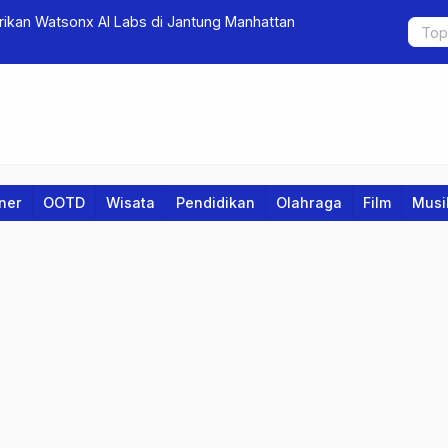
p Berjuang di Perempat Final Piala Asia Melawan Korea
PLN Icon P
Apresiasi d
iner
OOTD
Wisata
Pendidikan
Olahraga
Film
Musi