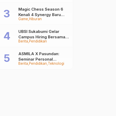
Auto Stand Out
Magic Chess Season 6
Kenali 4 Synergy Baru
Game
Hiburan
Terkuat
UBSI Sukabumi Gelar
Campus Hiring Bersama
Berita
Pendidikan
PKSS, Buka Peluang Kerja
di BRI Group
ASMILA X Pasundan:
Seminar Personal
Berita
Pendidikan
Teknologi
Branding dan Kreativitas
Generasi Muda Bersama
SDKF