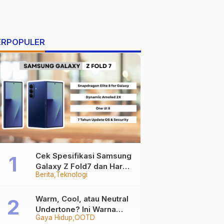
ERPOPULER
Cek Spesifikasi Samsung
Galaxy Z Fold7 dan Harga
Berita
Teknologi
Resminya
Warm, Cool, atau Neutral
Undertone? Ini Warna
Gaya Hidup
OOTD
Baju yang Bikin Kamu