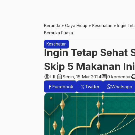
Beranda
»
Gaya Hidup
»
Kesehatan
»
Ingin Te
Berbuka Puasa
Kesehatan
Ingin Tetap Sehat
Skip 5 Makanan In
account_circle
calendar_month
comment
pri
LIL
Senin, 18 Mar 2024
0 komentar
Facebook
Twitter
Whatsapp