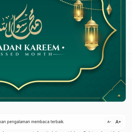
text_increase
atkan pengalaman membaca terbaik.
text_decrease