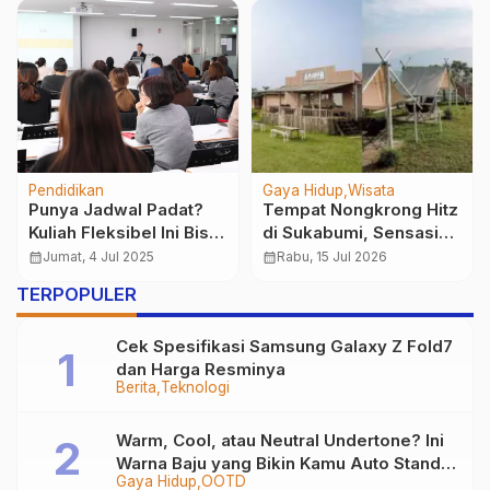
Berita
Pendidikan
 Hitz
Gubernur Jabar
Mengapa Anak Mud
asi
Hapuskan Wisuda
Harus Paham Etika
a
Sekolah, Fokus pada
Digital, Bukan Cuma
calendar_month
Selasa, 29 Apr 2025
calendar_month
Kamis, 13 Nov 2025
ey
Perayaan Sederhana
Coding
TERPOPULER
Tanpa Membebani
Orang Tua
Cek Spesifikasi Samsung Galaxy Z Fold7
dan Harga Resminya
Berita
Teknologi
Warm, Cool, atau Neutral Undertone? Ini
Warna Baju yang Bikin Kamu Auto Stand
Gaya Hidup
OOTD
Out