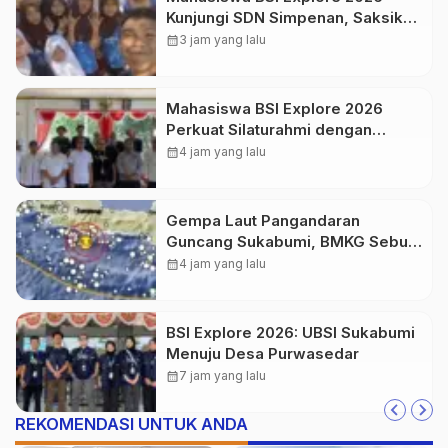
Kunjungi SDN Simpenan, Saksikan
Persiapan Lomba Pramuka
calendar_month
3 jam yang lalu
Tingkat Kecamatan
Mahasiswa BSI Explore 2026
Perkuat Silaturahmi dengan
Pemerintah Desa Purwasedar
calendar_month
4 jam yang lalu
Gempa Laut Pangandaran
Guncang Sukabumi, BMKG Sebut
Dipicu Aktivitas Sesar Aktif
calendar_month
4 jam yang lalu
BSI Explore 2026: UBSI Sukabumi
Menuju Desa Purwasedar
calendar_month
7 jam yang lalu
REKOMENDASI UNTUK ANDA