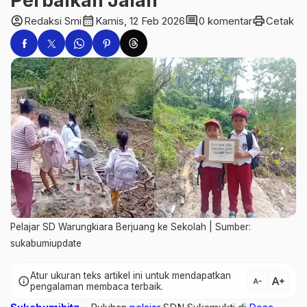
Perbaikan Jalan
account_circle
calendar_month
comment
print
Redaksi Smi
Kamis, 12 Feb 2026
0 komentar
Cetak
Pelajar SD Warungkiara Berjuang ke Sekolah | Sumber:
sukabumiupdate
Atur ukuran teks artikel ini untuk mendapatkan
text_increase
info
text_decrease
pengalaman membaca terbaik.