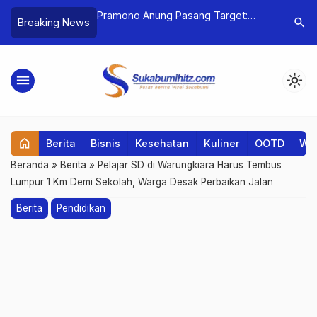
egional Jakarta dan
Pramono Anung Pasang Target:
PLN Icon 
search
Breaking News
sisi Strategis dalam
Jakarta Harus Juara Umum Ajang
Banten D
esmian Pembangkit
Olahraga Nasional
Berkuali
insi
Mengajar 
menu
light_mode
Intelligen
home
Berita
Bisnis
Kesehatan
Kuliner
OOTD
Wis
Beranda
»
Berita
»
Pelajar SD di Warungkiara Harus Tembus
Lumpur 1 Km Demi Sekolah, Warga Desak Perbaikan Jalan
Berita
Pendidikan