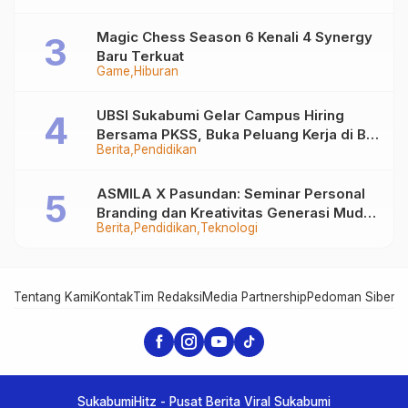
Magic Chess Season 6 Kenali 4 Synergy
Baru Terkuat
Game
Hiburan
UBSI Sukabumi Gelar Campus Hiring
Bersama PKSS, Buka Peluang Kerja di BRI
Berita
Pendidikan
Group
ASMILA X Pasundan: Seminar Personal
Branding dan Kreativitas Generasi Muda
Berita
Pendidikan
Teknologi
Bersama SDKF
Tentang Kami
Kontak
Tim Redaksi
Media Partnership
Pedoman Siber
In
SukabumiHitz - Pusat Berita Viral Sukabumi