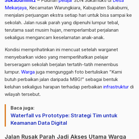
Sukabumihitz
– Puluhan
pelajar
SDN Sukamukti di
Desa
Mekarjaya
, Kecamatan Warungkiara, Kabupaten Sukabumi,
menjalani perjuangan ekstra setiap hari untuk bisa sampai ke
sekolah. Jalan rusak parah yang dipenuhi lumpur tebal,
terutama saat musim hujan, memperlambat perjalanan
sekaligus mengancam keselamatan anak-anak.
Kondisi memprihatinkan ini mencuat setelah warganet
menyebarkan video yang memperlihatkan pelajar
berseragam sekolah berjalan tertatih-tatih menembus
lumpur.
Warga
juga mengunggah foto bertuliskan “Kami
butuh perbaikan jalan daripada MBG!” sebagai bentuk
keluhan sekaligus harapan terhadap perbaikan
infrastruktur
di
wilayah tersebut.
Baca juga:
Waterfall vs Prototype: Strategi Tim untuk
Keamanan Data Digital
Jalan Rusak Parah Jadi Akses Utama Warga