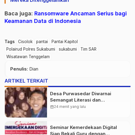
Mereka Ditenggelamkan
Baca juga:
Ransomware Ancaman Serius bagi
Keamanan Data di Indonesia
Tags
Cisolok
pantai
Pantai Kapitol
Polairud Polres Sukabumi
sukabumi
Tim SAR
Wisatawan Tenggelam
Penulis
: Dian
ARTIKEL TERKAIT
Desa Purwasedar Diwarnai
Semangat Literasi dan
Nasionalisme
calendar_month
24 menit yang lalu
Seminar Kemerdekaan Digital
Siap Bekali Guru dengan