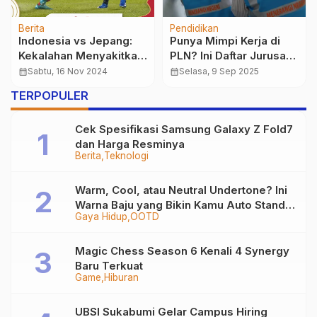
Berita
Pendidikan
Indonesia vs Jepang:
Punya Mimpi Kerja di
Kekalahan Menyakitkan
PLN? Ini Daftar Jurusan
untuk Garuda
yang Wajib Kamu Ambil!
calendar_month
Sabtu, 16 Nov 2024
calendar_month
Selasa, 9 Sep 2025
TERPOPULER
Cek Spesifikasi Samsung Galaxy Z Fold7
dan Harga Resminya
Berita
Teknologi
Warm, Cool, atau Neutral Undertone? Ini
Warna Baju yang Bikin Kamu Auto Stand
Gaya Hidup
OOTD
Out
Magic Chess Season 6 Kenali 4 Synergy
Baru Terkuat
Game
Hiburan
UBSI Sukabumi Gelar Campus Hiring