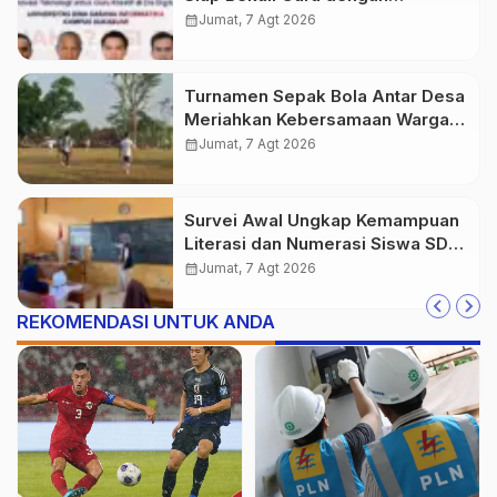
Wawasan AI hingga Robotika di
calendar_month
Jumat, 7 Agt 2026
Era Digital
Turnamen Sepak Bola Antar Desa
Meriahkan Kebersamaan Warga
Purwasedar
calendar_month
Jumat, 7 Agt 2026
Survei Awal Ungkap Kemampuan
Literasi dan Numerasi Siswa SDN
Simpenan
calendar_month
Jumat, 7 Agt 2026
REKOMENDASI UNTUK ANDA