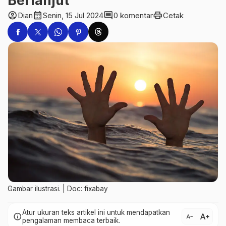
Berlanjut
account_circle
calendar_month
comment
print
Dian
Senin, 15 Jul 2024
0 komentar
Cetak
Gambar ilustrasi. | Doc: fixabay
Atur ukuran teks artikel ini untuk mendapatkan
text_increase
info
text_decrease
pengalaman membaca terbaik.