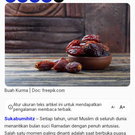
Buah Kurma | Doc: freepik.com
Atur ukuran teks artikel ini untuk mendapatkan
text_increase
info
text_decrease
pengalaman membaca terbaik.
Sukabumihitz
– Setiap tahun, umat Muslim di seluruh dunia
menantikan bulan suci Ramadan dengan penuh antusias.
Salah satu momen paling dinanti adalah saat berbuka puasa