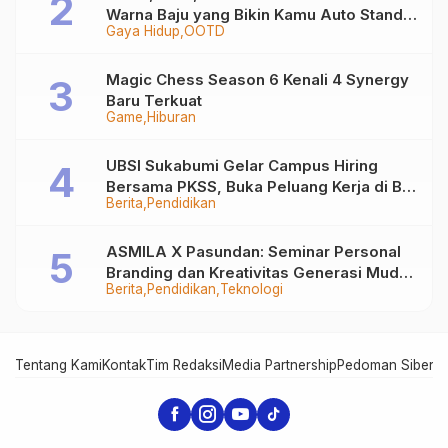
Warna Baju yang Bikin Kamu Auto Stand
Gaya Hidup
OOTD
Out
Magic Chess Season 6 Kenali 4 Synergy
Baru Terkuat
Game
Hiburan
UBSI Sukabumi Gelar Campus Hiring
Bersama PKSS, Buka Peluang Kerja di BRI
Berita
Pendidikan
Group
ASMILA X Pasundan: Seminar Personal
Branding dan Kreativitas Generasi Muda
Berita
Pendidikan
Teknologi
Bersama SDKF
Tentang Kami
Kontak
Tim Redaksi
Media Partnership
Pedoman Siber
In