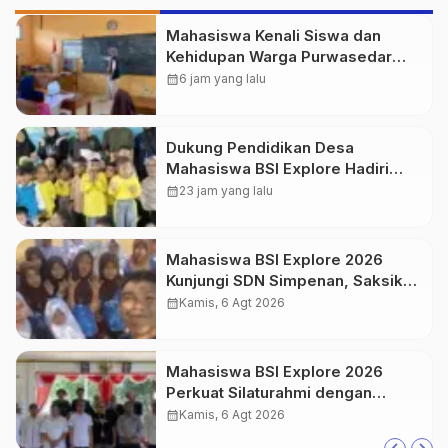
Mahasiswa Kenali Siswa dan
Kehidupan Warga Purwasedar
Lewat Beragam Kegiatan
calendar_month
6 jam yang lalu
Dukung Pendidikan Desa
Mahasiswa BSI Explore Hadiri
Peresmian TK PGRI Al-Istiqomah
calendar_month
23 jam yang lalu
Desa Gunung Batu
Mahasiswa BSI Explore 2026
Kunjungi SDN Simpenan, Saksikan
Persiapan Lomba Pramuka
calendar_month
Kamis, 6 Agt 2026
Tingkat Kecamatan
Mahasiswa BSI Explore 2026
Perkuat Silaturahmi dengan
Pemerintah Desa Purwasedar
calendar_month
Kamis, 6 Agt 2026