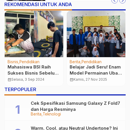
REKOMENDASI UNTUK ANDA
Pendidikan
Berita
Pendidikan
UKM kerohanian Islam
Siapkan Lulusan Unggul
Kota Tasikmalaya Gelar
Melalui Sertifikasi
Peringatan Maulid Nabi
Kompetensi Analis
calendar_month
Jumat, 21 Okt 2022
calendar_month
Rabu, 6 Agt 2025
Muhammad SAW.
Program
TERPOPULER
Cek Spesifikasi Samsung Galaxy Z Fold7
dan Harga Resminya
Berita
Teknologi
Warm, Cool, atau Neutral Undertone? Ini