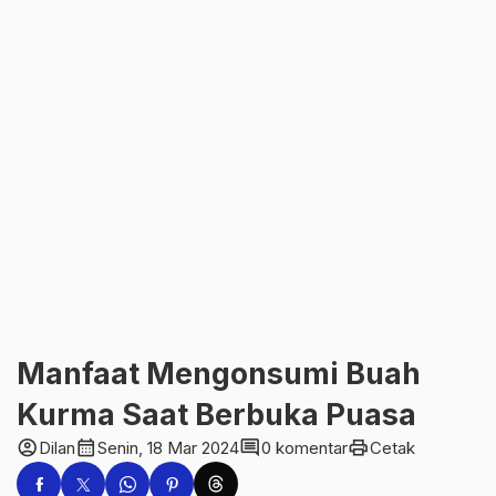
Manfaat Mengonsumi Buah
Kurma Saat Berbuka Puasa
account_circle
calendar_month
comment
print
Dilan
Senin, 18 Mar 2024
0 komentar
Cetak