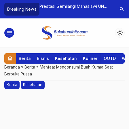
rkan Harapan Baru
Prestasi Gemilang! Mahasiswi UNM
SMP Pres
search
Breaking News
s dan Pariwisata
Menjadi Penerima Beasiswa Digital
Akreditas
Marketing MAXY Academy
menu
light_mode
home
Berita
Bisnis
Kesehatan
Kuliner
OOTD
Wis
Beranda
»
Berita
»
Manfaat Mengonsumi Buah Kurma Saat
Berbuka Puasa
Berita
Kesehatan