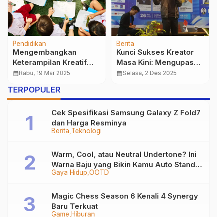
Pendidikan
Berita
Mengembangkan
Kunci Sukses Kreator
Keterampilan Kreatif
Masa Kini: Mengupas
melalui Eksplorasi Seni
Peran Kreativitas & AI di
calendar_month
Rabu, 19 Mar 2025
calendar_month
Selasa, 2 Des 2025
dan Desain
Pahlawan Digital
TERPOPULER
Cek Spesifikasi Samsung Galaxy Z Fold7
dan Harga Resminya
Berita
Teknologi
Warm, Cool, atau Neutral Undertone? Ini
Warna Baju yang Bikin Kamu Auto Stand
Gaya Hidup
OOTD
Out
Magic Chess Season 6 Kenali 4 Synergy
Baru Terkuat
Game
Hiburan