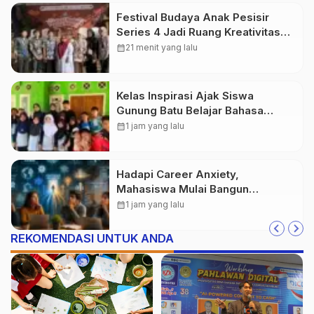
Festival Budaya Anak Pesisir
Series 4 Jadi Ruang Kreativitas
Generasi Muda
calendar_month
21 menit yang lalu
Kelas Inspirasi Ajak Siswa
Gunung Batu Belajar Bahasa
Inggris
calendar_month
1 jam yang lalu
Hadapi Career Anxiety,
Mahasiswa Mulai Bangun
Kesiapan Karier Sejak Kuliah
calendar_month
1 jam yang lalu
REKOMENDASI UNTUK ANDA