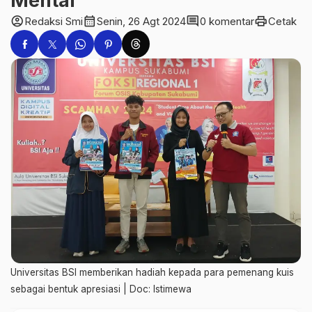
Mental
account_circle
calendar_month
comment
print
Redaksi Smi
Senin, 26 Agt 2024
0 komentar
Cetak
Universitas BSI memberikan hadiah kepada para pemenang kuis
sebagai bentuk apresiasi | Doc: Istimewa