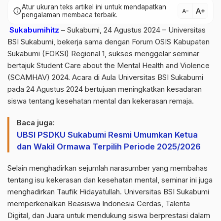
Atur ukuran teks artikel ini untuk mendapatkan
text_increase
info
text_decrease
pengalaman membaca terbaik.
Sukabumihitz
– Sukabumi, 24 Agustus 2024 – Universitas
BSI Sukabumi, bekerja sama dengan Forum OSIS Kabupaten
Sukabumi (FOKSI) Regional 1, sukses menggelar seminar
bertajuk Student Care about the Mental Health and Violence
(SCAMHAV) 2024. Acara di Aula Universitas BSI Sukabumi
pada 24 Agustus 2024 bertujuan meningkatkan kesadaran
siswa tentang kesehatan mental dan kekerasan remaja.
Baca juga:
UBSI PSDKU Sukabumi Resmi Umumkan Ketua
dan Wakil Ormawa Terpilih Periode 2025/2026
Selain menghadirkan sejumlah narasumber yang membahas
tentang isu kekerasan dan kesehatan mental, seminar ini juga
menghadirkan Taufik Hidayatullah. Universitas BSI Sukabumi
memperkenalkan Beasiswa Indonesia Cerdas, Talenta
Digital, dan Juara untuk mendukung siswa berprestasi dalam