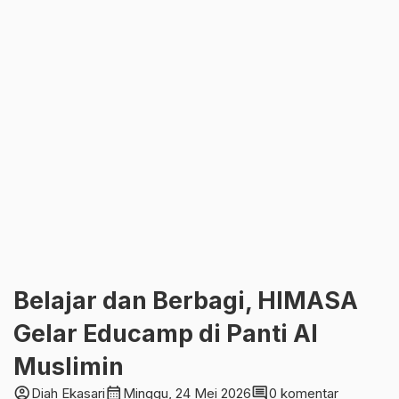
Belajar dan Berbagi, HIMASA
Gelar Educamp di Panti Al
Muslimin
account_circle
calendar_month
comment
Diah Ekasari
Minggu, 24 Mei 2026
0 komentar