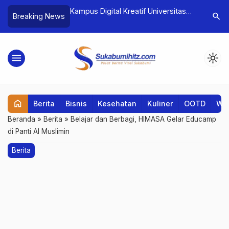
Literasi Digital Bantu
Kampus Digital Kreatif Universitas
UNM Kemb
search
Breaking News
 Era Digitalisasi
BSI Resmi Kantongi Predikat
dengan K
Akreditasi Unggul dari BAN-PT
MBKM dan 
menu
light_mode
home
Berita
Bisnis
Kesehatan
Kuliner
OOTD
Wis
Beranda
»
Berita
»
Belajar dan Berbagi, HIMASA Gelar Educamp
di Panti Al Muslimin
Berita