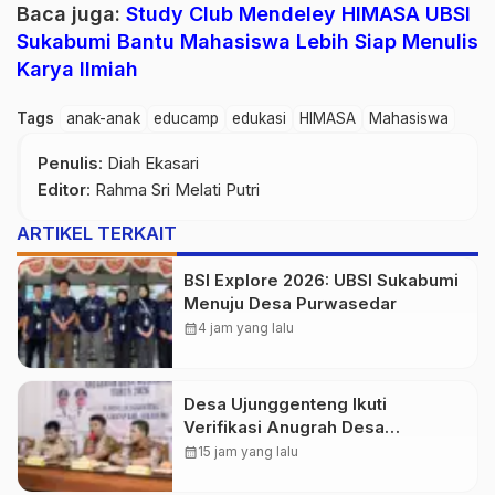
Baca juga:
Study Club Mendeley HIMASA UBSI
Sukabumi Bantu Mahasiswa Lebih Siap Menulis
Karya Ilmiah
Tags
anak-anak
educamp
edukasi
HIMASA
Mahasiswa
Penulis
: Diah Ekasari
Editor
: Rahma Sri Melati Putri
ARTIKEL TERKAIT
BSI Explore 2026: UBSI Sukabumi
Menuju Desa Purwasedar
calendar_month
4 jam yang lalu
Desa Ujunggenteng Ikuti
Verifikasi Anugrah Desa
Mubarokah 2026
calendar_month
15 jam yang lalu