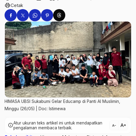
print
Cetak
HIMASA UBSI Sukabumi Gelar Educamp di Panti Al Muslimin,
Minggu (26/05) | Doc: Istimewa
Atur ukuran teks artikel ini untuk mendapatkan
text_increase
info
text_decrease
pengalaman membaca terbaik.