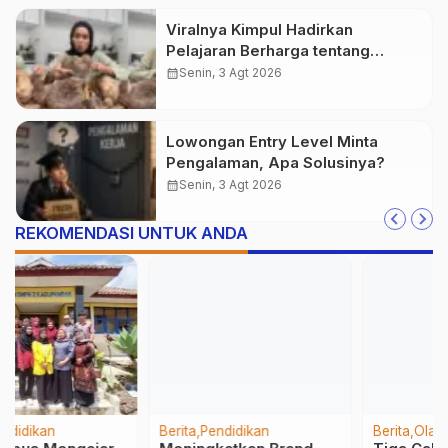
Viralnya Kimpul Hadirkan
Pelajaran Berharga tentang
Pangan Lokal Indonesia
calendar_month
Senin, 3 Agt 2026
Lowongan Entry Level Minta
Pengalaman, Apa Solusinya?
calendar_month
Senin, 3 Agt 2026
REKOMENDASI UNTUK ANDA
Berita
Pendidikan
Berita
Olahraga