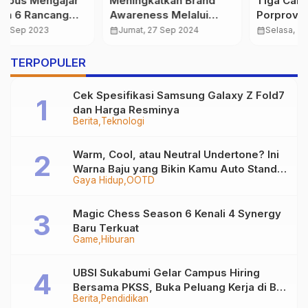
Meningkatkan Brand
Tiga Cabang Olahraga
Awareness Melalui
Porprov Bali XVI 2025
Influencer Marketing:
Dimulai Lebih Awal
calendar_month
Jumat, 27 Sep 2024
calendar_month
Selasa, 2 Sep 2025
Tips dan Strategi
Terbaik
…
TERPOPULER
Cek Spesifikasi Samsung Galaxy Z Fold7
dan Harga Resminya
Berita
Teknologi
Warm, Cool, atau Neutral Undertone? Ini
Warna Baju yang Bikin Kamu Auto Stand
Gaya Hidup
OOTD
Out
Magic Chess Season 6 Kenali 4 Synergy
Baru Terkuat
Game
Hiburan
UBSI Sukabumi Gelar Campus Hiring
Bersama PKSS, Buka Peluang Kerja di BRI
Berita
Pendidikan
Group