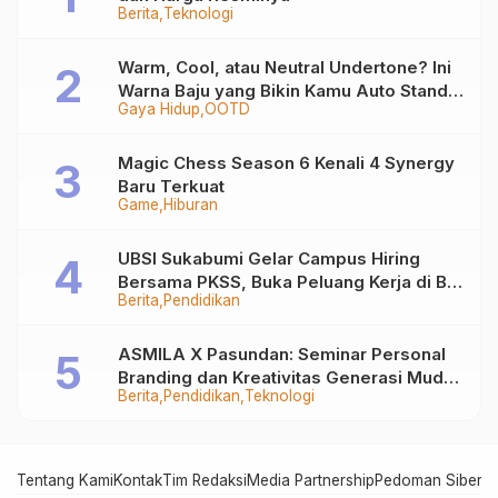
Berita
Teknologi
Warm, Cool, atau Neutral Undertone? Ini
Warna Baju yang Bikin Kamu Auto Stand
Gaya Hidup
OOTD
Out
Magic Chess Season 6 Kenali 4 Synergy
Baru Terkuat
Game
Hiburan
UBSI Sukabumi Gelar Campus Hiring
Bersama PKSS, Buka Peluang Kerja di BRI
Berita
Pendidikan
Group
ASMILA X Pasundan: Seminar Personal
Branding dan Kreativitas Generasi Muda
Berita
Pendidikan
Teknologi
Bersama SDKF
Tentang Kami
Kontak
Tim Redaksi
Media Partnership
Pedoman Siber
In