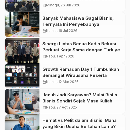
calendar_month
Minggu, 26 Jul 2026
Banyak Mahasiswa Gagal Bisnis,
Ternyata Ini Penyebabnya
calendar_month
Kamis, 16 Jul 2026
Sinergi Lintas Benua Kadin Bekasi
Perkuat Kerja Sama dengan Turkiye
calendar_month
Rabu, 1 Apr 2026
Growth Ramadan Day 1 Tumbuhkan
Semangat Wirausaha Peserta
calendar_month
Kamis, 12 Mar 2026
Jenuh Jadi Karyawan? Mulai Rintis
Bisnis Sendiri Sejak Masa Kuliah
calendar_month
Rabu, 27 Agt 2025
Hemat vs Pelit dalam Bisnis: Mana
yang Bikin Usaha Bertahan Lama?