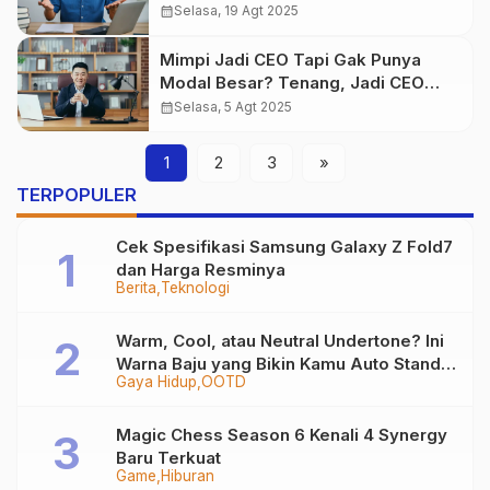
calendar_month
Selasa, 19 Agt 2025
Mimpi Jadi CEO Tapi Gak Punya
Modal Besar? Tenang, Jadi CEO
Bisa Dimulai dari HP Kamu!
calendar_month
Selasa, 5 Agt 2025
1
2
3
»
TERPOPULER
Cek Spesifikasi Samsung Galaxy Z Fold7
dan Harga Resminya
Berita
Teknologi
Warm, Cool, atau Neutral Undertone? Ini
Warna Baju yang Bikin Kamu Auto Stand
Gaya Hidup
OOTD
Out
Magic Chess Season 6 Kenali 4 Synergy
Baru Terkuat
Game
Hiburan