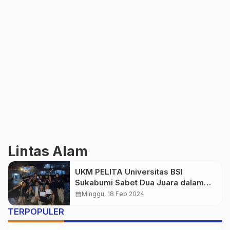
Lintas Alam
UKM PELITA Universitas BSI
Sukabumi Sabet Dua Juara dalam
Lomba AKAPPELA V
calendar_month
Minggu, 18 Feb 2024
TERPOPULER