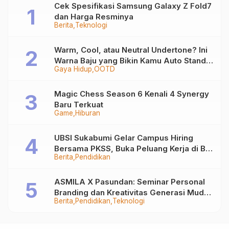
Cek Spesifikasi Samsung Galaxy Z Fold7
dan Harga Resminya
Berita
Teknologi
Warm, Cool, atau Neutral Undertone? Ini
Warna Baju yang Bikin Kamu Auto Stand
Gaya Hidup
OOTD
Out
Magic Chess Season 6 Kenali 4 Synergy
Baru Terkuat
Game
Hiburan
UBSI Sukabumi Gelar Campus Hiring
Bersama PKSS, Buka Peluang Kerja di BRI
Berita
Pendidikan
Group
ASMILA X Pasundan: Seminar Personal
Branding dan Kreativitas Generasi Muda
Berita
Pendidikan
Teknologi
Bersama SDKF