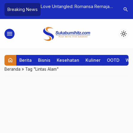
n Nilai Wajar
Love Untangled: Romansa Remaja
Hari Keb
search
Breaking News
rier di Liga
1998 Siap Membius Penonton
Global
menu
light_mode
home
Berita
Bisnis
Kesehatan
Kuliner
OOTD
Wis
Beranda
»
Tag "Lintas Alam"