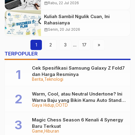
calendar_month
Rabu, 22 Jul 2026
Kuliah Sambil Ngulik Cuan, Ini
Rahasianya
calendar_month
Senin, 20 Jul 2026
1
2
3
…
17
»
TERPOPULER
Cek Spesifikasi Samsung Galaxy Z Fold7
dan Harga Resminya
Berita
Teknologi
Warm, Cool, atau Neutral Undertone? Ini
Warna Baju yang Bikin Kamu Auto Stand
Gaya Hidup
OOTD
Out
Magic Chess Season 6 Kenali 4 Synergy
Baru Terkuat
Game
Hiburan