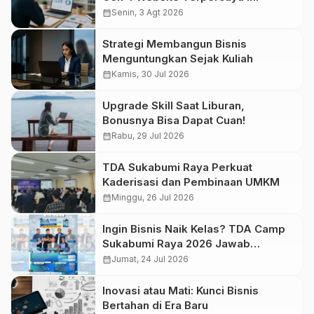
calendar_month
Senin, 3 Agt 2026
Strategi Membangun Bisnis
Menguntungkan Sejak Kuliah
calendar_month
Kamis, 30 Jul 2026
Upgrade Skill Saat Liburan,
Bonusnya Bisa Dapat Cuan!
calendar_month
Rabu, 29 Jul 2026
TDA Sukabumi Raya Perkuat
Kaderisasi dan Pembinaan UMKM
calendar_month
Minggu, 26 Jul 2026
Ingin Bisnis Naik Kelas? TDA Camp
Sukabumi Raya 2026 Jawab
Tantangannya
calendar_month
Jumat, 24 Jul 2026
Inovasi atau Mati: Kunci Bisnis
Bertahan di Era Baru