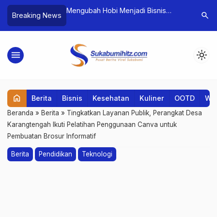
 2025 Hadirkan
Mengubah Hobi Menjadi Bisnis
The Wild 
search
Breaking News
mengenai Quantum
Bersama BSI Entrepreneur Center
Mengajar
Evolusi 6G
(BEC)
Batas
menu
light_mode
home
Berita
Bisnis
Kesehatan
Kuliner
OOTD
Wis
Beranda
»
Berita
»
Tingkatkan Layanan Publik, Perangkat Desa
Karangtengah Ikuti Pelatihan Penggunaan Canva untuk
Pembuatan Brosur Informatif
Berita
Pendidikan
Teknologi