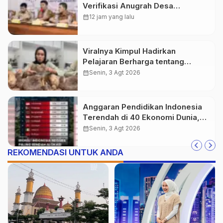
Verifikasi Anugrah Desa
Mubarokah 2026
calendar_month
12 jam yang lalu
Viralnya Kimpul Hadirkan
Pelajaran Berharga tentang
Pangan Lokal Indonesia
calendar_month
Senin, 3 Agt 2026
Anggaran Pendidikan Indonesia
Terendah di 40 Ekonomi Dunia,
Tantangan Akses Pendidikan
calendar_month
Senin, 3 Agt 2026
Makin Besar
REKOMENDASI UNTUK ANDA