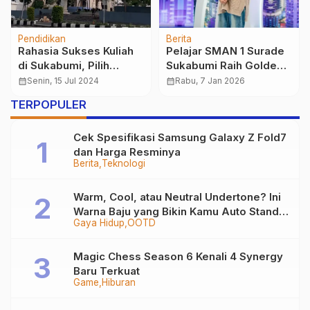
Pendidikan
Teknologi
Berita
Bisnis
Pendidikan
Tugas Presentasi
Mengatasi Kegagalan
Selevel Konten Kreator:
dalam Bisnis: Kunci
Apakah Kita Sedang
Sukses Entrepreneur
calendar_month
Rabu, 3 Des 2025
calendar_month
Rabu, 21 Agt 2024
Belajar atau Sedang
TERPOPULER
Menghibur?
Cek Spesifikasi Samsung Galaxy Z Fold7
dan Harga Resminya
Berita
Teknologi
Warm, Cool, atau Neutral Undertone? Ini
Warna Baju yang Bikin Kamu Auto Stand
Gaya Hidup
OOTD
Out
Magic Chess Season 6 Kenali 4 Synergy
Baru Terkuat
Game
Hiburan