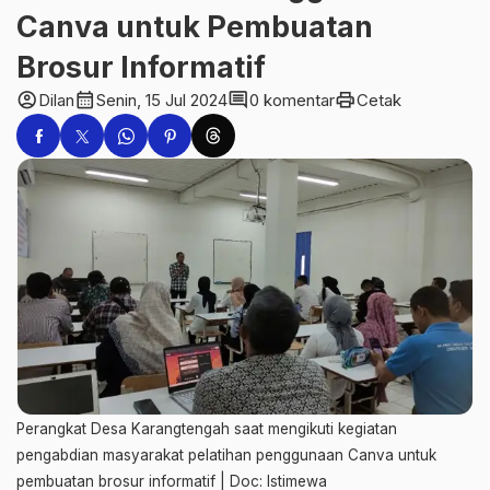
Canva untuk Pembuatan
Brosur Informatif
account_circle
calendar_month
comment
print
Dilan
Senin, 15 Jul 2024
0 komentar
Cetak
Perangkat Desa Karangtengah saat mengikuti kegiatan
pengabdian masyarakat pelatihan penggunaan Canva untuk
pembuatan brosur informatif | Doc: Istimewa