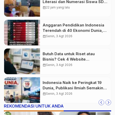
Literasi dan Numerasi Siswa SDN
Simpenan
calendar_month
22 jam yang lalu
Anggaran Pendidikan Indonesia
Terendah di 40 Ekonomi Dunia,
Tantangan Akses Pendidikan
calendar_month
Senin, 3 Agt 2026
Makin Besar
Butuh Data untuk Riset atau
Bisnis? Cek 4 Website
Terpercaya Ini
calendar_month
Senin, 3 Agt 2026
Indonesia Naik ke Peringkat 19
Dunia, Publikasi Ilmiah Semakin
Berkembang
calendar_month
Senin, 3 Agt 2026
REKOMENDASI UNTUK ANDA