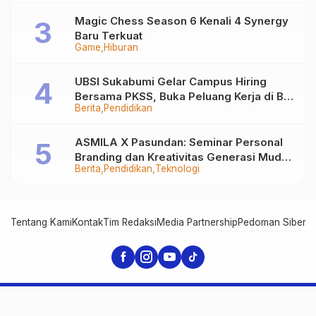
Magic Chess Season 6 Kenali 4 Synergy
Baru Terkuat
Game
Hiburan
UBSI Sukabumi Gelar Campus Hiring
Bersama PKSS, Buka Peluang Kerja di BRI
Berita
Pendidikan
Group
ASMILA X Pasundan: Seminar Personal
Branding dan Kreativitas Generasi Muda
Berita
Pendidikan
Teknologi
Bersama SDKF
Tentang Kami
Kontak
Tim Redaksi
Media Partnership
Pedoman Siber
In
SukabumiHitz - Pusat Berita Viral Sukabumi