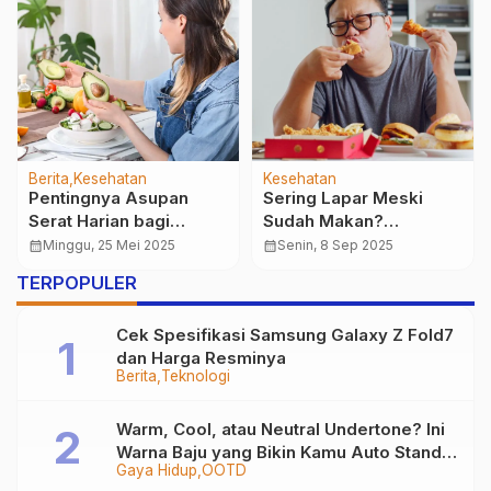
Berita
Kesehatan
Pendidikan
Berita
Olahraga
FOKSI Ajak Remaja dan
Indonesia Bangkit di All
Orang Tua Bangun
England 2024,
a
Keluarga Sehat Lewat
Fajar/Rian Sumbang
calendar_month
Selasa, 5 Agt 2025
calendar_month
Senin, 18 Mar 2024
SCAMHAV 2025
Prestasi
TERPOPULER
Membanggakan
Cek Spesifikasi Samsung Galaxy Z Fold7
dan Harga Resminya
Berita
Teknologi
Warm, Cool, atau Neutral Undertone? Ini
Warna Baju yang Bikin Kamu Auto Stand
Gaya Hidup
OOTD
Out