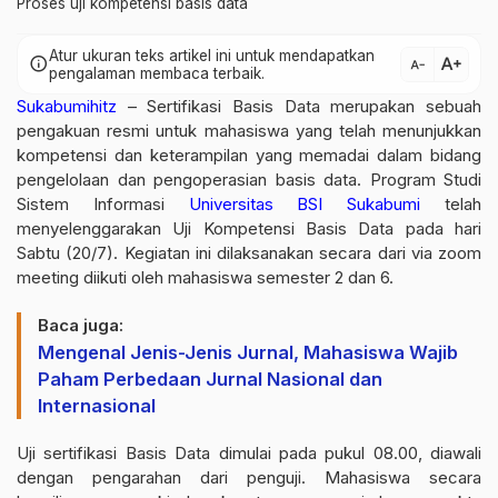
Proses uji kompetensi basis data
Atur ukuran teks artikel ini untuk mendapatkan
text_increase
info
text_decrease
pengalaman membaca terbaik.
Sukabumihitz
– Sertifikasi Basis Data merupakan sebuah
pengakuan resmi untuk mahasiswa yang telah menunjukkan
kompetensi dan keterampilan yang memadai dalam bidang
pengelolaan dan pengoperasian basis data. Program Studi
Sistem Informasi
Universitas BSI Sukabumi
telah
menyelenggarakan Uji Kompetensi Basis Data pada hari
Sabtu (20/7). Kegiatan ini dilaksanakan secara dari via zoom
meeting diikuti oleh mahasiswa semester 2 dan 6.
Baca juga:
Mengenal Jenis-Jenis Jurnal, Mahasiswa Wajib
Paham Perbedaan Jurnal Nasional dan
Internasional
Uji sertifikasi Basis Data dimulai pada pukul 08.00, diawali
dengan pengarahan dari penguji. Mahasiswa secara