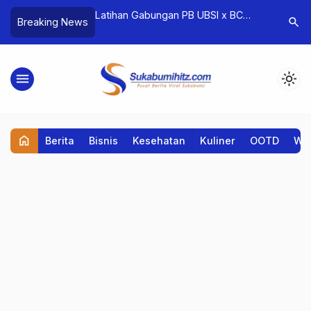
 Lebih Bermakna?
Latihan Gabungan PB UBSI x BC
Strategi
search
Breaking News
Hal Ini dari
UNLIP Perkuat Kolaborasi Atlet Muda
Mendapat
Tahu!
menu
light_mode
home
Berita
Bisnis
Kesehatan
Kuliner
OOTD
Wis