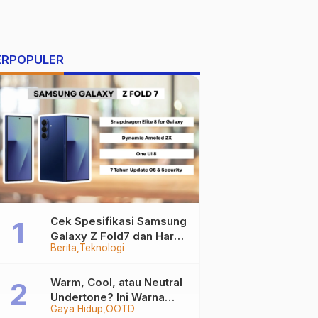
ERPOPULER
Cek Spesifikasi Samsung
Galaxy Z Fold7 dan Harga
Berita
Teknologi
Resminya
Warm, Cool, atau Neutral
Undertone? Ini Warna
Gaya Hidup
OOTD
Baju yang Bikin Kamu