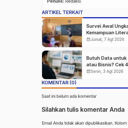
Penulis
: Redaksi
ARTIKEL TERKAIT
Survei Awal Ungk
Kemampuan Litera
dan Numerasi Sis
calendar_month
Jumat, 7 Agt 2026
SDN Simpenan
Butuh Data untuk 
atau Bisnis? Cek 4
Website Terpercay
calendar_month
Senin, 3 Agt 2026
KOMENTAR (0)
Saat ini belum ada komentar
Silahkan tulis komentar Anda
Email Anda tidak akan dipublikasikan. Kolom 