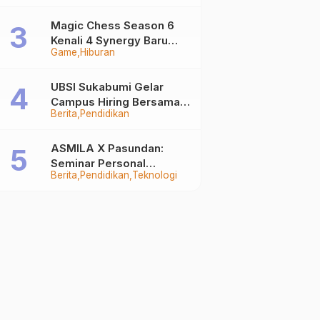
Auto Stand Out
Magic Chess Season 6
Kenali 4 Synergy Baru
Game
Hiburan
Terkuat
UBSI Sukabumi Gelar
Campus Hiring Bersama
Berita
Pendidikan
PKSS, Buka Peluang Kerja
di BRI Group
ASMILA X Pasundan:
Seminar Personal
Berita
Pendidikan
Teknologi
Branding dan Kreativitas
Generasi Muda Bersama
SDKF