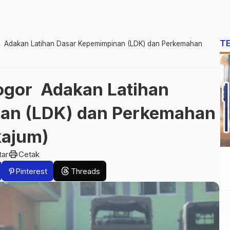
T
r Adakan Latihan Dasar Kepemimpinan (LDK) dan Perkemahan
ogor Adakan Latihan
an (LDK) dan Perkemahan
kajum)
print
tar
Cetak
Pinterest
Threads