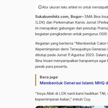
info
Atur ukuran teks artikel ini untuk mendap
Sukabumihitz.com, Bogor–
SMA Bina Insa
(LDK) dan Perkemahan Kamis Jumat (Perkaju
ini merupakan gabungan dari penutup Pramu
kegiatan pengkaderan untuk pengurus OSIS 
Kegiatan yang bertema “Membentuk Calon Ge
Kepemimpinan demi Terwujudnya Generasi Is
ditutup pada Jumat 11 Agustus 2023. Dala
Bina Insani menyampaikan harapannya agar k
jawab para peserta.
Baca juga:
Membentuk Generasi Islami: MHQ d
“Insya Allah di LDK nanti kami hadirkan TNI
kepemimpinan kalian,” imbuh Cuy.