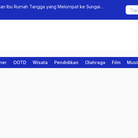
OOTD Sesuai Bentuk Tubuh
6 Aplikasi B
iner
OOTD
Wisata
Pendidikan
Olahraga
Film
Musi