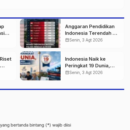
ap
Anggaran Pendidikan
si
Indonesia Terendah di
wa
40 Ekonomi Dunia,
calendar_month
Senin, 3 Agt 2026
Tantangan Akses
Pendidikan Makin
Riset
Indonesia Naik ke
Besar
Peringkat 19 Dunia,
a Ini
Publikasi Ilmiah
calendar_month
Senin, 3 Agt 2026
Semakin Berkembang
yang bertanda bintang (*) wajib diisi