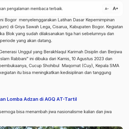
text_increase
atkan pengalaman membaca terbaik.
text_decrease
ni Bogor menyelenggarakan Latihan Dasar Kepemimpinan
m) di Griya Sawah Lega, Cisarua, Kabupaten Bogor. Kegiatan
ka Blok yang sudah dilaksanakan tiga hari sebelumnya dan
periode yang akan datang.
nerasi Unggul yang Berakhlaqul Karimah Disiplin dan Berjiwa
lam Rabbani” ini dibuka dari Kamis, 10 Agustus 2023 dan
m pembukaanya, Cucup Shohibul Maqomat (Cuy), Kepala SMA
egiatan itu bisa meningkatkan kedisiplinan dan tanggung
an Lomba Adzan di AGQ AT-Tartil
, semoga bisa menambah jiwa nasionalisme kalian dan jiwa