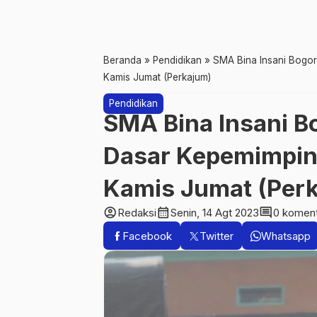
Beranda
»
Pendidikan
»
SMA Bina Insani Bogo
Kamis Jumat (Perkajum)
Pendidikan
SMA Bina Insani B
Dasar Kepemimpin
Kamis Jumat (Per
account_circle
calendar_month
comment
Redaksi
Senin, 14 Agt 2023
0 komen
Facebook
Twitter
Whatsapp