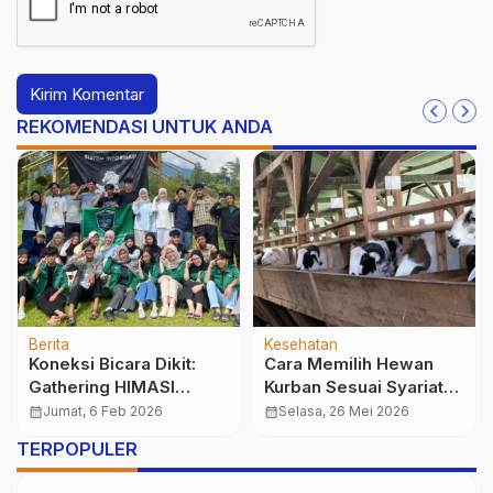
REKOMENDASI UNTUK ANDA
Berita
Kesehatan
Koneksi Bicara Dikit:
Cara Memilih Hewan
Gathering HIMASI
Kurban Sesuai Syariat
Pererat Soliditas
Islam dan Standar
calendar_month
Jumat, 6 Feb 2026
calendar_month
Selasa, 26 Mei 2026
Pengurus
Kesehatan
TERPOPULER