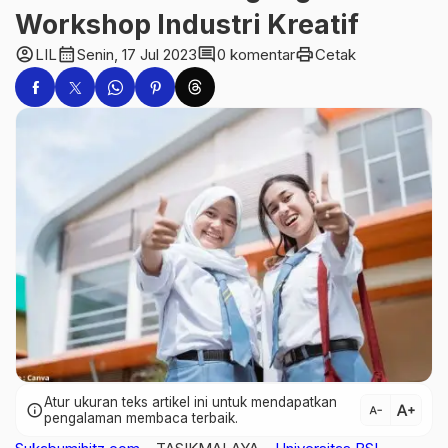
Workshop Industri Kreatif
account_circle
calendar_month
comment
print
LIL
Senin, 17 Jul 2023
0 komentar
Cetak
Atur ukuran teks artikel ini untuk mendapatkan
text_increase
info
text_decrease
pengalaman membaca terbaik.