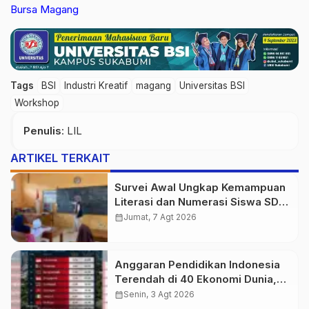
Bursa Magang
Tags
BSI
Industri Kreatif
magang
Universitas BSI
Workshop
Penulis
: LIL
ARTIKEL TERKAIT
Survei Awal Ungkap Kemampuan
Literasi dan Numerasi Siswa SDN
Simpenan
calendar_month
Jumat, 7 Agt 2026
Anggaran Pendidikan Indonesia
Terendah di 40 Ekonomi Dunia,
Tantangan Akses Pendidikan
calendar_month
Senin, 3 Agt 2026
Makin Besar