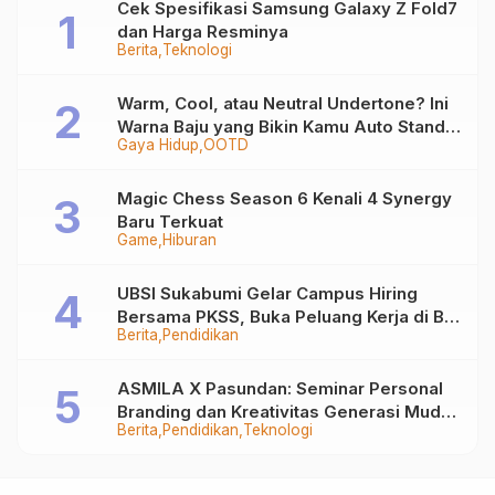
Cek Spesifikasi Samsung Galaxy Z Fold7
dan Harga Resminya
Berita
Teknologi
Warm, Cool, atau Neutral Undertone? Ini
Warna Baju yang Bikin Kamu Auto Stand
Gaya Hidup
OOTD
Out
Magic Chess Season 6 Kenali 4 Synergy
Baru Terkuat
Game
Hiburan
UBSI Sukabumi Gelar Campus Hiring
Bersama PKSS, Buka Peluang Kerja di BRI
Berita
Pendidikan
Group
ASMILA X Pasundan: Seminar Personal
Branding dan Kreativitas Generasi Muda
Berita
Pendidikan
Teknologi
Bersama SDKF