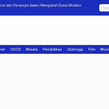
 yang Membawa Pesan Tentang Persahabatan dan
Menggali Po
Sukses Gel
iner
OOTD
Wisata
Pendidikan
Olahraga
Film
Musi