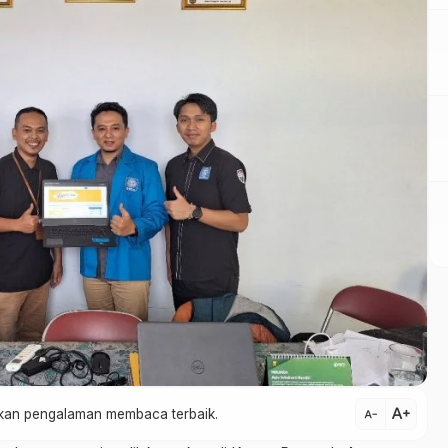
text_increase
atkan pengalaman membaca terbaik.
text_decrease