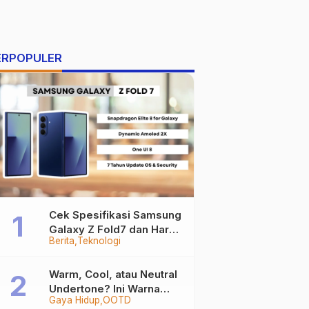
ERPOPULER
Cek Spesifikasi Samsung
Galaxy Z Fold7 dan Harga
Berita
Teknologi
Resminya
Warm, Cool, atau Neutral
Undertone? Ini Warna
Gaya Hidup
OOTD
Baju yang Bikin Kamu