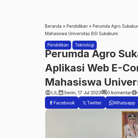
Beranda
»
Pendidikan
»
Perumda Agro Sukabumi
Mahasiswa Universitas BSI Sukabumi
Pendidikan
Teknologi
Perumda Agro Suk
Aplikasi Web E-Co
Mahasiswa Univers
account_circle
calendar_month
comment
print
LIL
Senin, 17 Jul 2023
0 komentar
Facebook
Twitter
Whatsapp