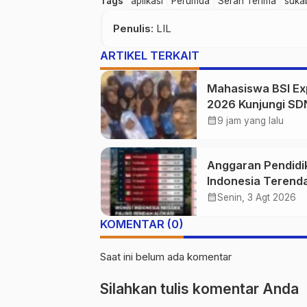
Tags
aplikasi
Perumda
Serah Terima
suka
Penulis
: LIL
ARTIKEL TERKAIT
Mahasiswa BSI Ex
2026 Kunjungi SD
Simpenan, Saksik
calendar_month
9 jam yang lalu
Persiapan Lomba
Pramuka Tingkat
Anggaran Pendidi
Kecamatan
Indonesia Terenda
40 Ekonomi Dunia
calendar_month
Senin, 3 Agt 2026
Tantangan Akses
KOMENTAR (0)
Pendidikan Makin
Besar
Saat ini belum ada komentar
Silahkan tulis komentar Anda