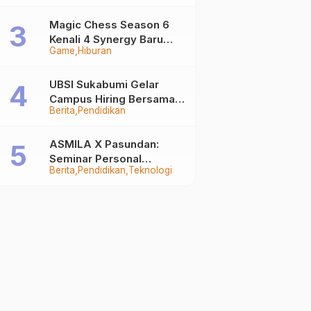
Auto Stand Out
Magic Chess Season 6
Kenali 4 Synergy Baru
Game
Hiburan
Terkuat
UBSI Sukabumi Gelar
Campus Hiring Bersama
Berita
Pendidikan
PKSS, Buka Peluang Kerja
di BRI Group
ASMILA X Pasundan:
Seminar Personal
Berita
Pendidikan
Teknologi
Branding dan Kreativitas
Generasi Muda Bersama
SDKF