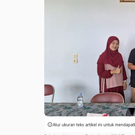
info
Atur ukuran teks artikel ini untuk mendap