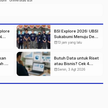
bumi
Universitas BSI
plore
BSI Explore 2026: UBSI
N
Sukabumi Menuju Desa
an
Purwasedar
calendar_month
13 jam yang lalu
kan
Butuh Data untuk Riset
h di
atau Bisnis? Cek 4
,
Website Terpercaya Ini
calendar_month
Senin, 3 Agt 2026