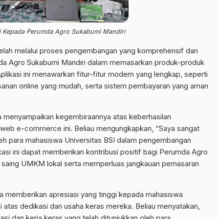
si Kepada Perumda Agro Sukabumi Mandiri
 telah melalui proses pengembangan yang komprehensif dan
da Agro Sukabumi Mandiri dalam memasarkan produk-produk
likasi ini menawarkan fitur-fitur modern yang lengkap, seperti
sanan online yang mudah, serta sistem pembayaran yang aman
a menyampaikan kegembiraannya atas keberhasilan
web e-commerce ini. Beliau mengungkapkan, “Saya sangat
oleh para mahasiswa Universitas BSI dalam pengembangan
likasi ini dapat memberikan kontribusi positif bagi Perumda Agro
 saing UMKM lokal serta memperluas jangkauan pemasaran
uga memberikan apresiasi yang tinggi kepada mahasiswa
i atas dedikasi dan usaha keras mereka. Beliau menyatakan,
i dan kerja keras yang telah ditunjukkan oleh para