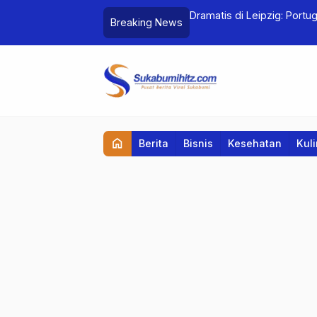
 Peran Kreativitas & AI di Pahlawan
Dramatis di Leipzig: Port
Breaking News
Menegangkan atas Ceko d
home
Berita
Bisnis
Kesehatan
Kul