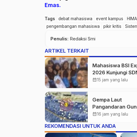
Emas.
Tags
debat mahasiswa
event kampus
HIM
pengembangan mahasiswa
pikir kritis
Siste
Penulis
: Redaksi Smi
ARTIKEL TERKAIT
Mahasiswa BSI Ex
2026 Kunjungi SD
Simpenan, Saksik
calendar_month
15 jam yang lalu
Persiapan Lomba
Pramuka Tingkat
Gempa Laut
Kecamatan
Pangandaran Gu
Sukabumi, BMKG 
calendar_month
16 jam yang lalu
Dipicu Aktivitas S
REKOMENDASI UNTUK ANDA
Aktif