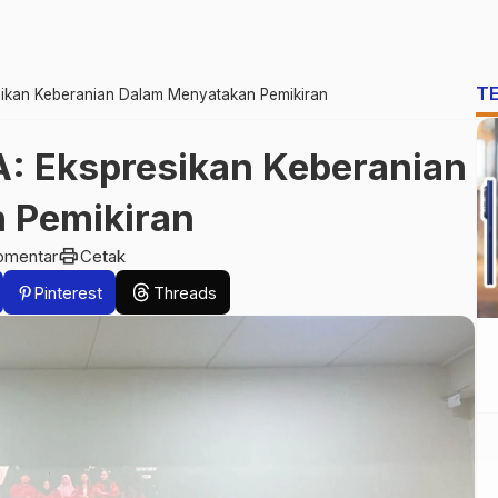
T
sikan Keberanian Dalam Menyatakan Pemikiran
: Ekspresikan Keberanian
 Pemikiran
print
omentar
Cetak
Pinterest
Threads