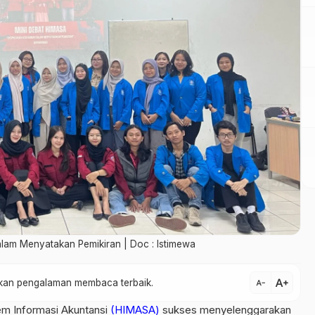
lam Menyatakan Pemikiran | Doc : Istimewa
text_increase
atkan pengalaman membaca terbaik.
text_decrease
m Informasi Akuntansi
(HIMASA)
sukses menyelenggarakan