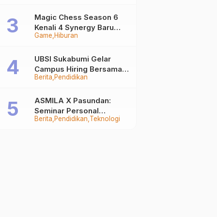
Auto Stand Out
Magic Chess Season 6
Kenali 4 Synergy Baru
Game
Hiburan
Terkuat
UBSI Sukabumi Gelar
Campus Hiring Bersama
Berita
Pendidikan
PKSS, Buka Peluang Kerja
di BRI Group
ASMILA X Pasundan:
Seminar Personal
Berita
Pendidikan
Teknologi
Branding dan Kreativitas
Generasi Muda Bersama
SDKF