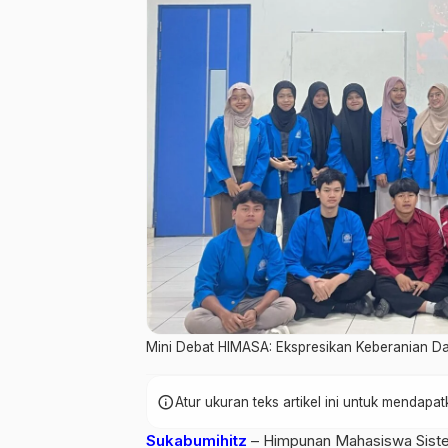
Mini Debat HIMASA: Ekspresikan Keberanian Da
info
Atur ukuran teks artikel ini untuk mendap
Sukabumihitz
– Himpunan Mahasiswa Siste