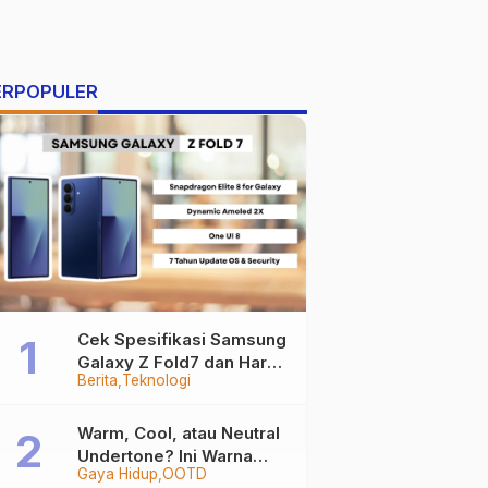
ERPOPULER
Cek Spesifikasi Samsung
Galaxy Z Fold7 dan Harga
Berita
Teknologi
Resminya
Warm, Cool, atau Neutral
Undertone? Ini Warna
Gaya Hidup
OOTD
Baju yang Bikin Kamu