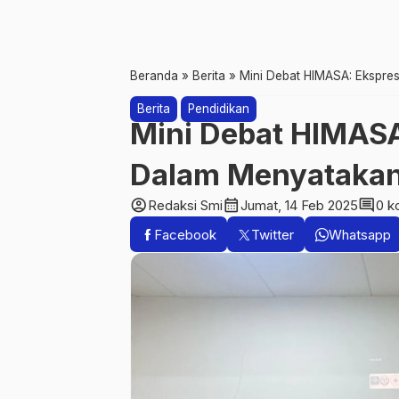
Beranda
»
Berita
»
Mini Debat HIMASA: Ekspre
Berita
Pendidikan
Mini Debat HIMASA
Dalam Menyatakan
account_circle
calendar_month
comment
Redaksi Smi
Jumat, 14 Feb 2025
0 k
Facebook
Twitter
Whatsapp