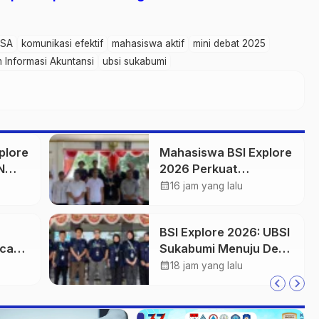
ASA
komunikasi efektif
mahasiswa aktif
mini debat 2025
m Informasi Akuntansi
ubsi sukabumi
plore
Mahasiswa BSI Explore
N
2026 Perkuat
an
Silaturahmi dengan
calendar_month
16 jam yang lalu
Pemerintah Desa
Purwasedar
BSI Explore 2026: UBSI
ncang
Sukabumi Menuju Desa
Sebut
Purwasedar
calendar_month
18 jam yang lalu
esar