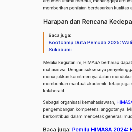
argumen utama mereka, menanggapi argumen
memberikan penilaian berdasarkan kualitas
Harapan dan Rencana Kedep
Baca juga:
Bootcamp Duta Pemuda 2025: Wali 
Sukabumi
Melalui kegiatan ini, HIMASA berharap dapa
mahasiswa. Dengan suksesnya penyelengga
menunjukkan komitmennya dalam mendukung
memberikan manfaat akademik, tetapi juga m
kolaboratif.
Sebagai organisasi kemahasiswaan,
HIMAS
pengembangan kompetensi anggotanya. Mini
berkontribusi dalam mencetak generasi muda
Baca juga:
Pemilu HIMASA 2024: K