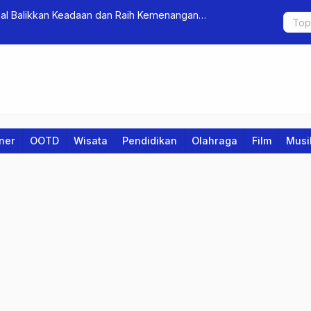
ugal Balikkan Keadaan dan Raih Kemenangan
Gen Z, Fok
i Euro 2024
iner
OOTD
Wisata
Pendidikan
Olahraga
Film
Musi