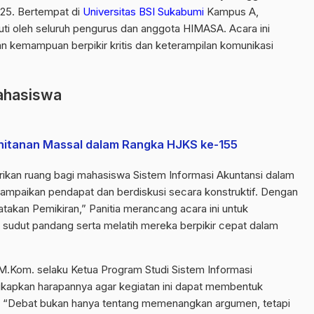
025. Bertempat di
Universitas BSI Sukabumi
Kampus A,
ikuti oleh seluruh pengurus dan anggota HIMASA. Acara ini
 kemampuan berpikir kritis dan keterampilan komunikasi
ahasiswa
hitanan Massal dalam Rangka HJKS ke-155
ikan ruang bagi mahasiswa Sistem Informasi Akuntansi dalam
aikan pendapat dan berdiskusi secara konstruktif. Dengan
akan Pemikiran,” Panitia merancang acara ini untuk
dut pandang serta melatih mereka berpikir cepat dalam
M.Kom. selaku Ketua Program Studi Sistem Informasi
apkan harapannya agar kegiatan ini dapat membentuk
ri. “Debat bukan hanya tentang memenangkan argumen, tetapi