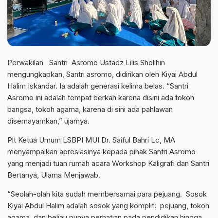
Perwakilan Santri Asromo Ustadz Lilis Sholihin
mengungkapkan, Santri asromo, didirikan oleh Kiyai Abdul
Halim Iskandar. Ia adalah generasi kelima belas. “Santri
Asromo ini adalah tempat berkah karena disini ada tokoh
bangsa, tokoh agama, karena di sini ada pahlawan
disemayamkan,” ujarnya.
Plt Ketua Umum LSBPI MUI Dr. Saiful Bahri Lc, MA
menyampaikan apresiasinya kepada pihak Santri Asromo
yang menjadi tuan rumah acara Workshop Kaligrafi dan Santri
Bertanya, Ulama Menjawab.
“Seolah-olah kita sudah membersamai para pejuang. Sosok
Kiyai Abdul Halim adalah sosok yang komplit: pejuang, tokoh
agama, dan beliau punya perhatian pada pendidikan hingga