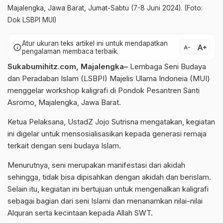
Majalengka, Jawa Barat, Jumat-Sabtu (7-8 Juni 2024). (Foto:
Dok LSBPI MUI)
Atur ukuran teks artikel ini untuk mendapatkan
text_increase
info
text_decrease
pengalaman membaca terbaik.
Sukabumihitz.com, Majalengka–
Lembaga Seni Budaya
dan Peradaban Islam (LSBPI) Majelis Ulama Indoneia (MUI)
menggelar workshop kaligrafi di Pondok Pesantren Santi
Asromo, Majalengka, Jawa Barat.
Ketua Pelaksana, UstadZ Jojo Sutrisna mengatakan, kegiatan
ini digelar untuk mensosialisasikan kepada generasi remaja
terkait dengan seni budaya Islam.
Menurutnya, seni merupakan manifestasi dari akidah
sehingga, tidak bisa dipisahkan dengan akidah dan berislam.
Selain itu, kegiatan ini bertujuan untuk mengenalkan kaligrafi
sebagai bagian dari seni Islami dan menanamkan nilai-nilai
Alquran serta kecintaan kepada Allah SWT.