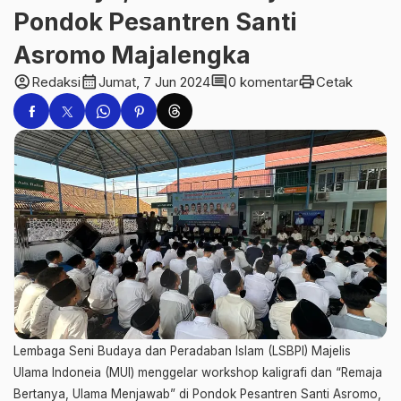
Pondok Pesantren Santi
Asromo Majalengka
account_circle
calendar_month
comment
print
Redaksi
Jumat, 7 Jun 2024
0 komentar
Cetak
Lembaga Seni Budaya dan Peradaban Islam (LSBPI) Majelis
Ulama Indoneia (MUI) menggelar workshop kaligrafi dan “Remaja
Bertanya, Ulama Menjawab” di Pondok Pesantren Santi Asromo,