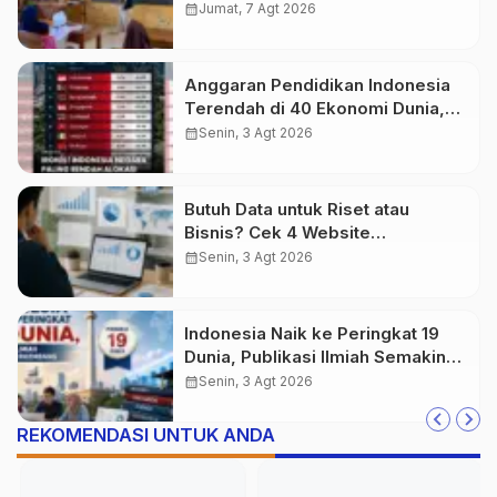
Simpenan
calendar_month
Jumat, 7 Agt 2026
Anggaran Pendidikan Indonesia
Terendah di 40 Ekonomi Dunia,
Tantangan Akses Pendidikan
calendar_month
Senin, 3 Agt 2026
Makin Besar
Butuh Data untuk Riset atau
Bisnis? Cek 4 Website
Terpercaya Ini
calendar_month
Senin, 3 Agt 2026
Indonesia Naik ke Peringkat 19
Dunia, Publikasi Ilmiah Semakin
Berkembang
calendar_month
Senin, 3 Agt 2026
REKOMENDASI UNTUK ANDA