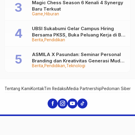
Magic Chess Season 6 Kenali 4 Synergy
Baru Terkuat
Game
Hiburan
UBSI Sukabumi Gelar Campus Hiring
Bersama PKSS, Buka Peluang Kerja di BRI
Berita
Pendidikan
Group
ASMILA X Pasundan: Seminar Personal
Branding dan Kreativitas Generasi Muda
Berita
Pendidikan
Teknologi
Bersama SDKF
Tentang Kami
Kontak
Tim Redaksi
Media Partnership
Pedoman Siber
In
SukabumiHitz - Pusat Berita Viral Sukabumi
© 2026, SukabumiHitz.com | Part of MileniaNews Media Group