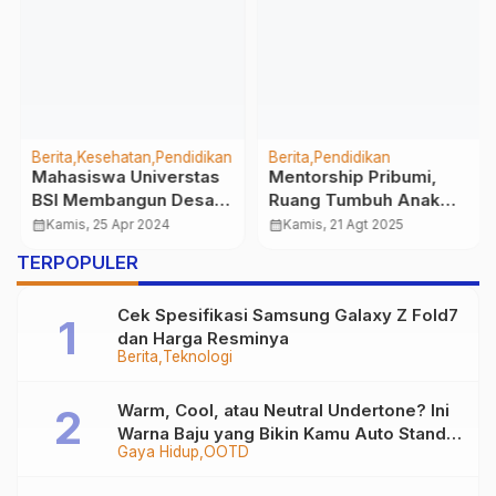
Berita
Kesehatan
Pendidikan
Berita
Pendidikan
Mahasiswa Universtas
Mentorship Pribumi,
BSI Membangun Desa
Ruang Tumbuh Anak
di Kabupaten
Muda Sukabumi
calendar_month
Kamis, 25 Apr 2024
calendar_month
Kamis, 21 Agt 2025
Sumedang
TERPOPULER
Cek Spesifikasi Samsung Galaxy Z Fold7
dan Harga Resminya
Berita
Teknologi
Warm, Cool, atau Neutral Undertone? Ini
Warna Baju yang Bikin Kamu Auto Stand
Gaya Hidup
OOTD
Out